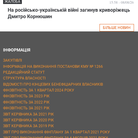
ЖАЛОБА
15:58 - 08/08/26
На російсько-українській війні загинув криворіжець
Дмитро Корнюшин
БІЛЬШЕ НОВИН
ІНФОРМАЦІЯ
ЗАКУПІВЛІ
ІНФОРМАЦІЯ НА ВИКОНАННЯ ПОСТАНОВИ КМУ № 1266
РЕДАКЦІЙНИЙ СТАТУТ
СТРУКТУРА ВЛАСНОСТІ
ВІДОМОСТІ ПРО КІНЦЕВИХ БЕНЕФІЦІАРНИХ ВЛАСНИКІВ
ФІНЗВІТНІСТЬ ЗА 1 КВАРТАЛ 2024 РОКУ
ФІНЗВІТНІСТЬ ЗА 2023 РІК
ФІНЗВІТНІСТЬ ЗА 2022 РІК
ФІНЗВІТНІСТЬ ЗА 2021 РІК
ЗВІТ КЕРІВНИКА ЗА 2021 РІК
ЗВІТ КЕРІВНИКА ЗА 2020 РІК
ЗВІТ КЕРІВНИКА ЗА 2019 РІК
ЗВІТ ПРО ВИКОНАННЯ ФІНПЛАНУ ЗА 1 КВАРТАЛ 2021 РОКУ