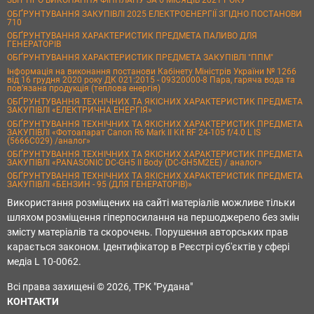
ЗВІТ ПРО ВИКОНАННЯ ФІНПЛАНУ ЗА 6 МІСЯЦІВ 2021 РОКУ
ОБҐРУНТУВАННЯ ЗАКУПІВЛІ 2025 ЕЛЕКТРОЕНЕРГІЇ ЗГІДНО ПОСТАНОВИ
710
ОБҐРУНТУВАННЯ ХАРАКТЕРИСТИК ПРЕДМЕТА ПАЛИВО ДЛЯ
ГЕНЕРАТОРІВ
ОБҐРУНТУВАННЯ ХАРАКТЕРИСТИК ПРЕДМЕТА ЗАКУПІВЛІ "ППМ"
Інформація на виконання постанови Кабінету Міністрів України № 1266
від 16 грудня 2020 року ДК 021:2015 - 09320000-8 Пара, гаряча вода та
пов’язана продукція (теплова енергія)
ОБҐРУНТУВАННЯ ТЕХНІЧНИХ ТА ЯКІСНИХ ХАРАКТЕРИСТИК ПРЕДМЕТА
ЗАКУПІВЛІ «ЕЛЕКТРИЧНА ЕНЕРГІЯ»
ОБҐРУНТУВАННЯ ТЕХНІЧНИХ ТА ЯКІСНИХ ХАРАКТЕРИСТИК ПРЕДМЕТА
ЗАКУПІВЛІ «Фотоапарат Canon R6 Mark II Kit RF 24-105 f/4.0 L IS
(5666C029) /аналог»
ОБҐРУНТУВАННЯ ТЕХНІЧНИХ ТА ЯКІСНИХ ХАРАКТЕРИСТИК ПРЕДМЕТА
ЗАКУПІВЛІ «PANASONIC DC-GH5 II Body (DC-GH5M2EE) / аналог»
ОБҐРУНТУВАННЯ ТЕХНІЧНИХ ТА ЯКІСНИХ ХАРАКТЕРИСТИК ПРЕДМЕТА
ЗАКУПІВЛІ «БЕНЗИН - 95 (ДЛЯ ГЕНЕРАТОРІВ)»
Використання розміщених на сайті матеріалів можливе тільки
шляхом розміщення гіперпосилання на першоджерело без змін
змісту матеріалів та скорочень. Порушення авторських прав
карається законом. Ідентифікатор в Реєстрі суб'єктів у сфері
медіа L 10-0062.
Всі права захищені © 2026, ТРК "Рудана"
КОНТАКТИ