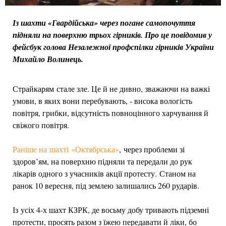
Із шахти «Гвардійська» через погане самопочуття
підняли на поверхню трьох гірників. Про це повідомив у
фейсбук голова Незалежної профспілки гірників України
Михайло Волинець.
Страйкарям стале зле. Це й не дивно, зважаючи на важкі
умови, в яких вони перебувають, - висока вологість
повітря, грибки, відсутність повноцінного харчування й
свіжого повітря.
Раніше на шахті «Октябрська»
, через проблеми зі
здоров’ям, на поверхню підняли та передали до рук
лікарів одного з учасників акції протесту. Станом на
ранок 10 вересня, під землею залишались 260 рударів.
Із усіх 4-х шахт КЗРК, де восьму добу тривають підземні
протести, просять разом з їжею передавати й ліки, бо