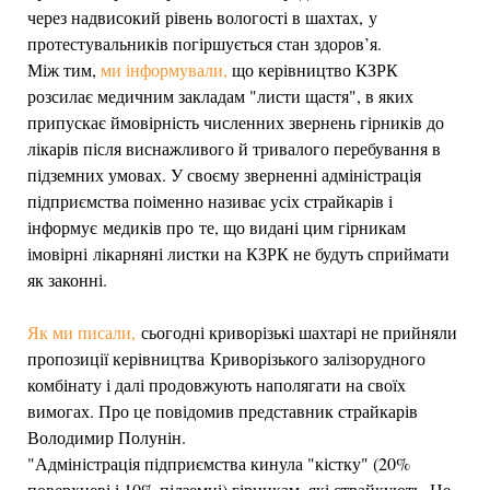
через надвисокий рівень вологості в шахтах, у
протестувальників погіршується стан здоров’я.
Між тим,
ми інформували,
що керівництво КЗРК
розсилає медичним закладам "листи щастя", в яких
припускає ймовірність численних звернень гірників до
лікарів після виснажливого й тривалого перебування в
підземних умовах. У своєму зверненні адміністрація
підприємства поіменно називає усіх страйкарів і
інформує медиків про те, що видані цим гірникам
імовірні лікарняні листки на КЗРК не будуть сприймати
як законні.
Як ми писали,
сьогодні криворізькі шахтарі не прийняли
пропозиції керівництва Криворізького залізорудного
комбінату і далі продовжують наполягати на своїх
вимогах. Про це повідомив представник страйкарів
Володимир Полунін.
"Адміністрація підприємства кинула "кістку" (20%
поверхневі і 10% підземні) гірникам, які страйкують. Це