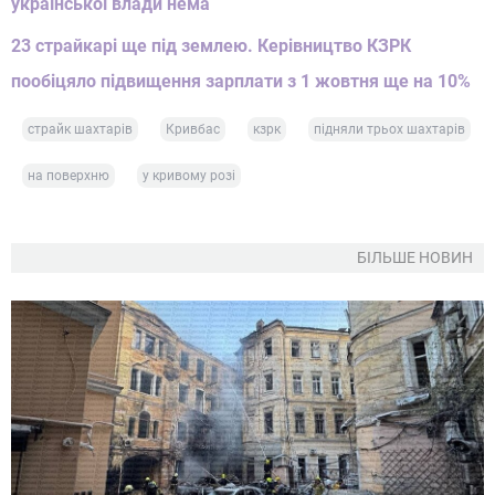
української влади нема
23 страйкарі ще під землею. Керівництво КЗРК
пообіцяло підвищення зарплати з 1 жовтня ще на 10%
страйк шахтарів
Кривбас
кзрк
підняли трьох шахтарів
на поверхню
у кривому розі
БІЛЬШЕ НОВИН