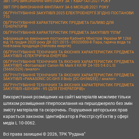
ЗВІТ ПРО ВИКОНАННЯ ФІНПЛАНУ ЗА 1 КВАРТАЛ 2021 РОКУ
ЗВІТ ПРО ВИКОНАННЯ ФІНПЛАНУ ЗА 6 МІСЯЦІВ 2021 РОКУ
ОБҐРУНТУВАННЯ ЗАКУПІВЛІ 2025 ЕЛЕКТРОЕНЕРГІЇ ЗГІДНО ПОСТАНОВИ
710
ОБҐРУНТУВАННЯ ХАРАКТЕРИСТИК ПРЕДМЕТА ПАЛИВО ДЛЯ
ГЕНЕРАТОРІВ
ОБҐРУНТУВАННЯ ХАРАКТЕРИСТИК ПРЕДМЕТА ЗАКУПІВЛІ "ППМ"
Інформація на виконання постанови Кабінету Міністрів України № 1266
від 16 грудня 2020 року ДК 021:2015 - 09320000-8 Пара, гаряча вода та
пов’язана продукція (теплова енергія)
ОБҐРУНТУВАННЯ ТЕХНІЧНИХ ТА ЯКІСНИХ ХАРАКТЕРИСТИК ПРЕДМЕТА
ЗАКУПІВЛІ «ЕЛЕКТРИЧНА ЕНЕРГІЯ»
ОБҐРУНТУВАННЯ ТЕХНІЧНИХ ТА ЯКІСНИХ ХАРАКТЕРИСТИК ПРЕДМЕТА
ЗАКУПІВЛІ «Фотоапарат Canon R6 Mark II Kit RF 24-105 f/4.0 L IS
(5666C029) /аналог»
ОБҐРУНТУВАННЯ ТЕХНІЧНИХ ТА ЯКІСНИХ ХАРАКТЕРИСТИК ПРЕДМЕТА
ЗАКУПІВЛІ «PANASONIC DC-GH5 II Body (DC-GH5M2EE) / аналог»
ОБҐРУНТУВАННЯ ТЕХНІЧНИХ ТА ЯКІСНИХ ХАРАКТЕРИСТИК ПРЕДМЕТА
ЗАКУПІВЛІ «БЕНЗИН - 95 (ДЛЯ ГЕНЕРАТОРІВ)»
Використання розміщених на сайті матеріалів можливе тільки
шляхом розміщення гіперпосилання на першоджерело без змін
змісту матеріалів та скорочень. Порушення авторських прав
карається законом. Ідентифікатор в Реєстрі суб'єктів у сфері
медіа L 10-0062.
Всі права захищені © 2026, ТРК "Рудана"