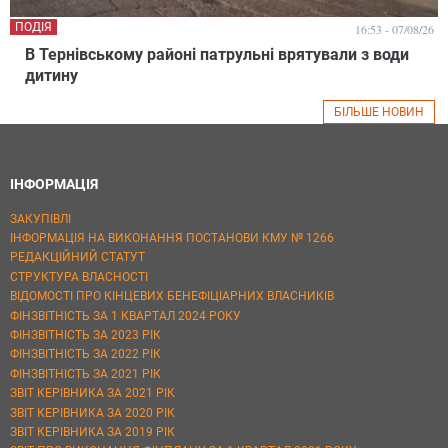
ПОДІЯ
16:53 - 07/08/26
В Тернівському районі патрульні врятували з води
дитину
БІЛЬШЕ НОВИН
ІНФОРМАЦІЯ
ЗАКУПІВЛІ
ІНФОРМАЦІЯ НА ВИКОНАННЯ ПОСТАНОВИ КМУ № 1266
РЕДАКЦІЙНИЙ СТАТУТ
СТРУКТУРА ВЛАСНОСТІ
ВІДОМОСТІ ПРО КІНЦЕВИХ БЕНЕФІЦІАРНИХ ВЛАСНИКІВ
ФІНЗВІТНІСТЬ ЗА 1 КВАРТАЛ 2024 РОКУ
ФІНЗВІТНІСТЬ ЗА 2023 РІК
ФІНЗВІТНІСТЬ ЗА 2022 РІК
ФІНЗВІТНІСТЬ ЗА 2021 РІК
ЗВІТ КЕРІВНИКА ЗА 2021 РІК
ЗВІТ КЕРІВНИКА ЗА 2020 РІК
ЗВІТ КЕРІВНИКА ЗА 2019 РІК