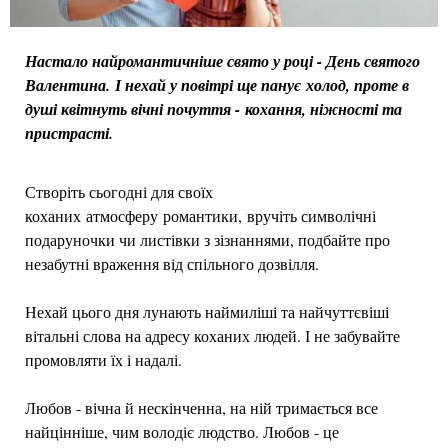
Настало найромантичніше свято у році - День святого
Валентина. І нехай у повітрі ще панує холод, проте в
душі квітнуть вічні почуття - кохання, ніжності та
пристрасті.
Створіть сьогодні для своїх
коханих атмосферу романтики, вручіть символічні
подаруночки чи листівки з зізнаннями, подбайте про
незабутні враження від спільного дозвілля.
Нехай цього дня лунають наймиліші та найчуттєвіші
вітальні слова на адресу коханих людей. І не забувайте
промовляти їх і надалі.
Любов - вічна й нескінченна, на ній тримається все
найцінніше, чим володіє людство. Любов - це