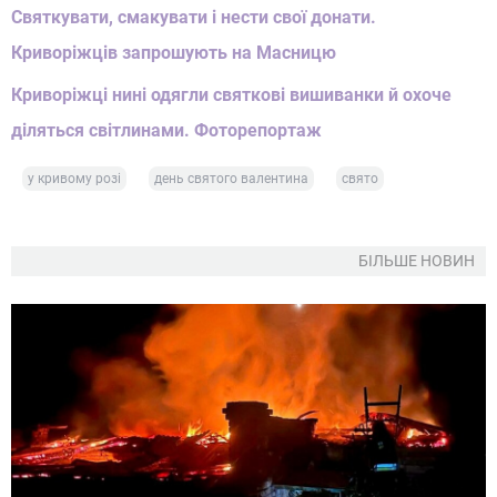
Святкувати, смакувати і нести свої донати.
Криворіжців запрошують на Масницю
Криворіжці нині одягли святкові вишиванки й охоче
діляться світлинами. Фоторепортаж
у кривому розі
день святого валентина
свято
БІЛЬШЕ НОВИН