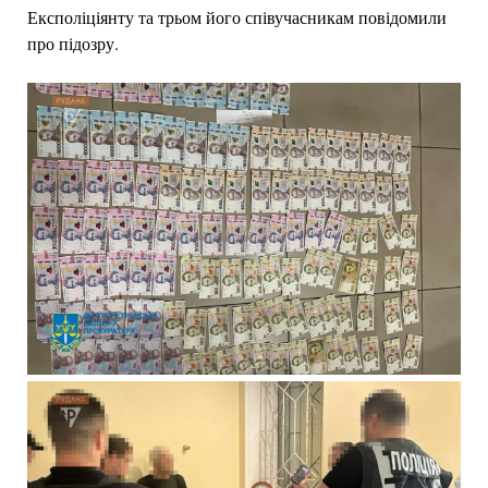
Експоліціянту та трьом його співучасникам повідомили
про підозру.