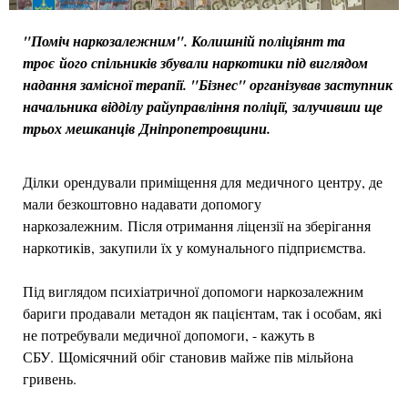
"Поміч наркозалежним". Колишній поліціянт та
троє його спільників збували наркотики під виглядом
надання замісної терапії. "Бізнес" організував заступник
начальника відділу райуправління поліції, залучивши ще
трьох мешканців Дніпропетровщини.
Ділки орендували приміщення для медичного центру, де
мали безкоштовно надавати допомогу
наркозалежним. Після отримання ліцензії на зберігання
наркотиків, закупили їх у комунального підприємства.
Під виглядом психіатричної допомоги наркозалежним
бариги продавали метадон як пацієнтам, так і особам, які
не потребували медичної допомоги, - кажуть в
СБУ. Щомісячний обіг становив майже пів мільйона
гривень.