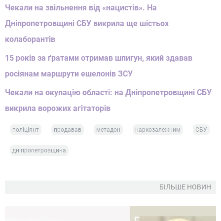
Чекали на звільнення від «нацистів». На
Дніпропетровщині СБУ викрила ще шістьох
колаборантів
15 років за ґратами отримав шпигун, який здавав
росіянам маршрути ешелонів ЗСУ
Чекали на окупацію області: на Дніпропетровщині СБУ
викрила ворожих агітаторів
поліціянт
продавав
метадон
наркозалежним
СБУ
дніпропетровщина
БІЛЬШЕ НОВИН