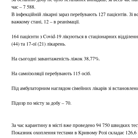
час – 7 588.
В інфекційній лікарні зараз перебувають 127 пацієнтів. Зі в
важкому стані, 12 – в реанімації.
164 пацієнти з Covid-19 лікуються в стаціонарних відділеннях 1-
(44) та 17-ої (21) лікарень.
На сьогодні завантаженість ліжок 38,77%.
На самоізоляції перебувають 115 осіб.
Під амбулаторним наглядом сімейних лікарів зі встановлен
Підозр по місту за добу – 70.
За час карантину в місті вже проведено 94 750 швидких те
Показник охоплення тестами в Кривому Розі складає 126,6 