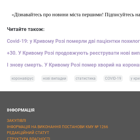
«Дізнавайтесь про новини міста першими! Підписуйтесь н
Читайте також:
Covid-19: у Кривому Розі померли дві пацієнтки похилог
+30. У Кривому Розі продовжують реєструвати нові вип
І знову смерть. У Кривому Розі помер хворий на коронав
коронавірус
нові випадки
статистика
COVID-19
у кри
ІНФОРМАЦІЯ
ЗАКУПІВЛІ
ІНФОРМАЦІЯ НА ВИКОНАННЯ ПОСТАНОВИ КМУ № 1266
РЕДАКЦІЙНИЙ СТАТУТ
СТРУКТУРА ВЛАСНОСТІ