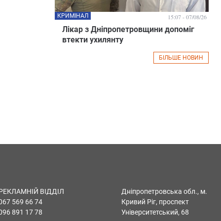
КРИМІНАЛ
15:07 - 07/08/26
Лікар з Дніпропетровщини допоміг
втекти ухилянту
БІЛЬШЕ НОВИН
РЕКЛАМНІЙ ВІДДІЛ
Дніпропетровська обл., м.
067 569 66 74
Кривий Ріг, проспект
096 891 17 78
Університетський, 68