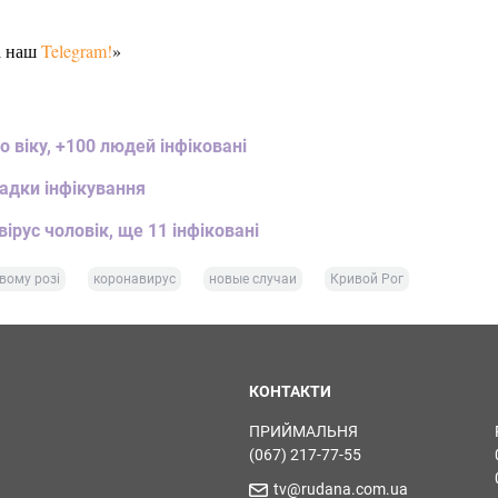
а наш
Telegram!
»
о віку, +100 людей інфіковані
адки інфікування
ірус чоловік, ще 11 інфіковані
вому розі
коронавирус
новые случаи
Кривой Рог
КОНТАКТИ
ПРИЙМАЛЬНЯ
(067) 217-77-55
tv@rudana.com.ua