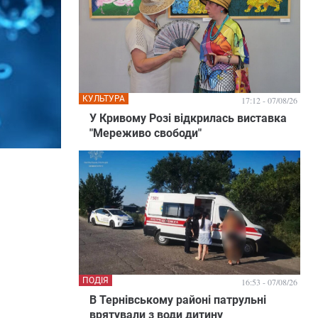
КУЛЬТУРА
17:12 - 07/08/26
У Кривому Розі відкрилась виставка
"Мереживо свободи"
ПОДІЯ
16:53 - 07/08/26
В Тернівському районі патрульні
врятували з води дитину