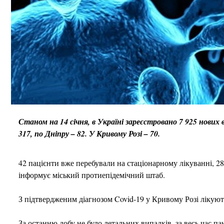
Станом на 14 січня, в Україні зареєстровано 7 925 нових 
317, по Дніпру – 82. У Кривому Розі – 70.
42 пацієнти вже перебували на стаціонарному лікуванні, 28 -
інформує міський протиепідемічний штаб.
З підтвердженим діагнозом Covid-19 у Кривому Розі лікуютьс
За останню добу не було летальних випадків, за весь час па