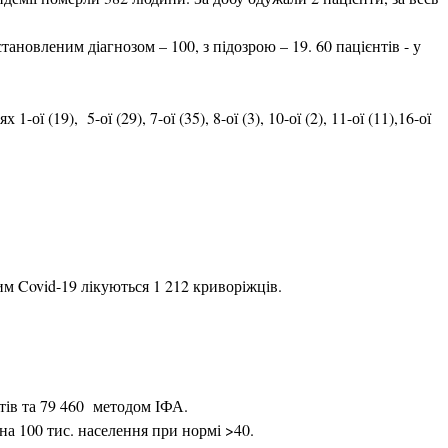
становленим діагнозом – 100, з підозрою – 19. 60 пацієнтів - у
ої (19), 5-ої (29), 7-ої (35), 8-ої (3), 10-ої (2), 11-ої (11),16-ої
им Covid-19 лікуються 1 212 криворіжців.
стів та 79 460 методом ІФА.
на 100 тис. населення при нормі >40.