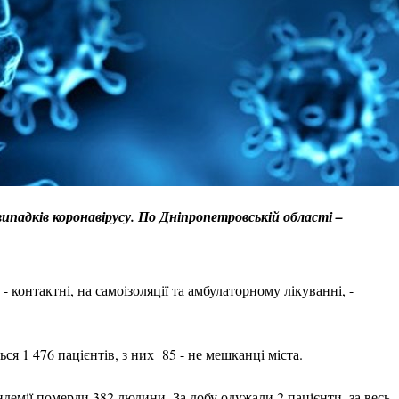
випадків коронавірусу. По Дніпропетровській області –
 контактні, на самоізоляції та амбулаторному лікуванні, -
я 1 476 пацієнтів, з них 85 - не мешканці міста.
ндемії померли 382 людини. За добу одужали 2 пацієнти, за весь