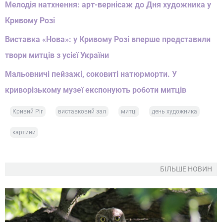
Мелодія натхнення: арт-вернісаж до Дня художника у
Кривому Розі
Виставка «Нова»: у Кривому Розі вперше представили
твори митців з усієї України
Мальовничі пейзажі, соковиті натюрморти. У
криворізькому музеї експонують роботи митців
Кривий Ріг
виставковий зал
митці
день художника
картини
БІЛЬШЕ НОВИН