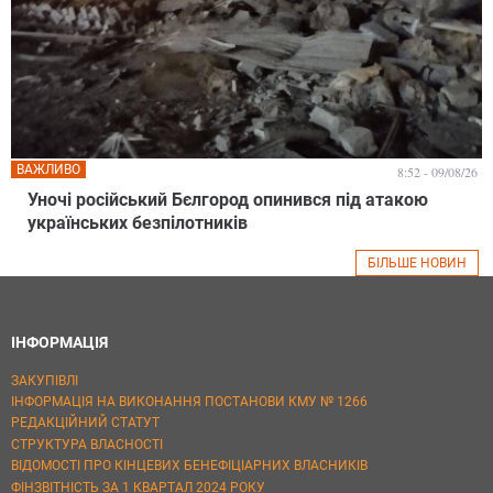
ВАЖЛИВО
8:52 - 09/08/26
Уночі російський Бєлгород опинився під атакою
українських безпілотників
БІЛЬШЕ НОВИН
ІНФОРМАЦІЯ
ЗАКУПІВЛІ
ІНФОРМАЦІЯ НА ВИКОНАННЯ ПОСТАНОВИ КМУ № 1266
РЕДАКЦІЙНИЙ СТАТУТ
СТРУКТУРА ВЛАСНОСТІ
ВІДОМОСТІ ПРО КІНЦЕВИХ БЕНЕФІЦІАРНИХ ВЛАСНИКІВ
ФІНЗВІТНІСТЬ ЗА 1 КВАРТАЛ 2024 РОКУ