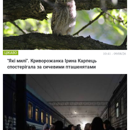
ЦІКАВО
10:41 - 09/08/26
"Які милі". Криворожанка Ірина Карпець
спостерігала за сичевими пташенятами