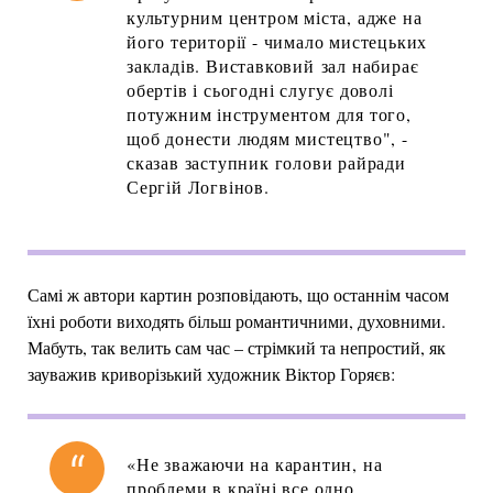
культурним центром міста, адже на
його території - чимало мистецьких
закладів. Виставковий зал набирає
обертів і сьогодні слугує доволі
потужним інструментом для того,
щоб донести людям мистецтво", -
сказав заступник голови райради
Сергій Логвінов.
Самі ж автори картин розповідають, що останнім часом
їхні роботи виходять більш романтичними, духовними.
Мабуть, так велить сам час – стрімкий та непростий, як
зауважив криворізький художник Віктор Горяєв:
«Не зважаючи на карантин, на
проблеми в країні все одно