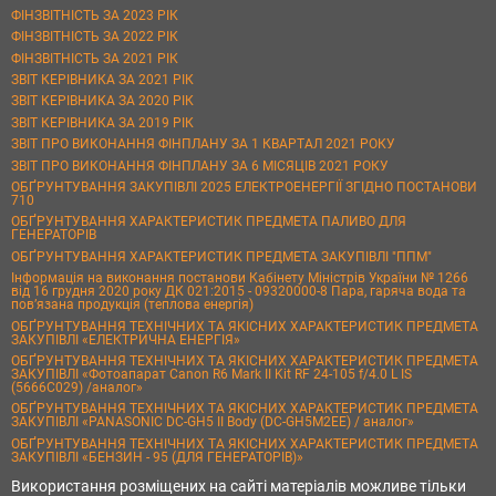
ФІНЗВІТНІСТЬ ЗА 2023 РІК
ФІНЗВІТНІСТЬ ЗА 2022 РІК
ФІНЗВІТНІСТЬ ЗА 2021 РІК
ЗВІТ КЕРІВНИКА ЗА 2021 РІК
ЗВІТ КЕРІВНИКА ЗА 2020 РІК
ЗВІТ КЕРІВНИКА ЗА 2019 РІК
ЗВІТ ПРО ВИКОНАННЯ ФІНПЛАНУ ЗА 1 КВАРТАЛ 2021 РОКУ
ЗВІТ ПРО ВИКОНАННЯ ФІНПЛАНУ ЗА 6 МІСЯЦІВ 2021 РОКУ
ОБҐРУНТУВАННЯ ЗАКУПІВЛІ 2025 ЕЛЕКТРОЕНЕРГІЇ ЗГІДНО ПОСТАНОВИ
710
ОБҐРУНТУВАННЯ ХАРАКТЕРИСТИК ПРЕДМЕТА ПАЛИВО ДЛЯ
ГЕНЕРАТОРІВ
ОБҐРУНТУВАННЯ ХАРАКТЕРИСТИК ПРЕДМЕТА ЗАКУПІВЛІ "ППМ"
Інформація на виконання постанови Кабінету Міністрів України № 1266
від 16 грудня 2020 року ДК 021:2015 - 09320000-8 Пара, гаряча вода та
пов’язана продукція (теплова енергія)
ОБҐРУНТУВАННЯ ТЕХНІЧНИХ ТА ЯКІСНИХ ХАРАКТЕРИСТИК ПРЕДМЕТА
ЗАКУПІВЛІ «ЕЛЕКТРИЧНА ЕНЕРГІЯ»
ОБҐРУНТУВАННЯ ТЕХНІЧНИХ ТА ЯКІСНИХ ХАРАКТЕРИСТИК ПРЕДМЕТА
ЗАКУПІВЛІ «Фотоапарат Canon R6 Mark II Kit RF 24-105 f/4.0 L IS
(5666C029) /аналог»
ОБҐРУНТУВАННЯ ТЕХНІЧНИХ ТА ЯКІСНИХ ХАРАКТЕРИСТИК ПРЕДМЕТА
ЗАКУПІВЛІ «PANASONIC DC-GH5 II Body (DC-GH5M2EE) / аналог»
ОБҐРУНТУВАННЯ ТЕХНІЧНИХ ТА ЯКІСНИХ ХАРАКТЕРИСТИК ПРЕДМЕТА
ЗАКУПІВЛІ «БЕНЗИН - 95 (ДЛЯ ГЕНЕРАТОРІВ)»
Використання розміщених на сайті матеріалів можливе тільки