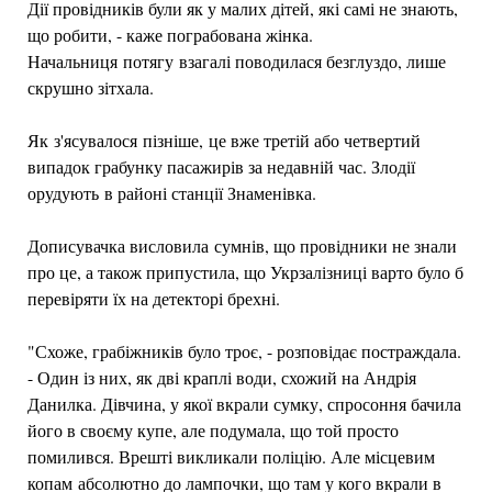
Дії провідників були як у малих дітей, які самі не знають,
що робити, - каже пограбована жінка.
Начальниця потягу взагалі поводилася безглуздо, лише
скрушно зітхала.
Як з'ясувалося пізніше, це вже третій або четвертий
випадок грабунку пасажирів за недавній час. Злодії
орудують в районі станції Знаменівка.
Дописувачка висловила сумнів, що провідники не знали
про це, а також припустила, що Укрзалізниці варто було б
перевіряти їх на детекторі брехні.
"Схоже, грабіжників було троє, - розповідає постраждала.
- Один із них, як дві краплі води, схожий на Андрія
Данилка. Дівчина, у якої вкрали сумку, спросоння бачила
його в своєму купе, але подумала, що той просто
помилився. Врешті викликали поліцію. Але місцевим
копам абсолютно до лампочки, що там у кого вкрали в