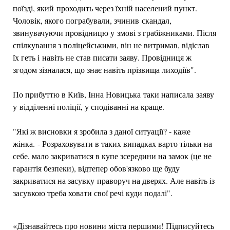
поїзді, який проходить через їхній населений пункт.
Чоловік, якого пограбували, зчинив скандал,
звинувачуючи провідницю у змові з грабіжниками. Після
спілкування з поліцейськими, він не витримав, відіслав
їх геть і навіть не став писати заяву. Провідниця ж
згодом зізналася, що знає навіть прізвища лиходіїв".
По прибуттю в Київ, Інна Новицька таки написала заяву
у відділенні поліції, у сподіванні на краще.
"Які ж висновки я зробила з даної ситуації? - каже
жінка. - Розраховувати в таких випадках варто тільки на
себе, мало закриватися в купе зсередини на замок (це не
гарантія безпеки), відтепер обов'язково ще буду
закриватися на засувку праворуч на дверях. Але навіть із
засувкою треба ховати свої речі куди подалі".
«Дізнавайтесь про новини міста першими! Підписуйтесь