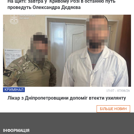
На щиті: завтра у Кривому Розі в останню путь
проведуть Олександра Дєдяєва
КРИМІНАЛ
15:07 - 07/08/26
Лікар з Дніпропетровщини допоміг втекти ухилянту
БІЛЬШЕ НОВИН
ІНФОРМАЦІЯ