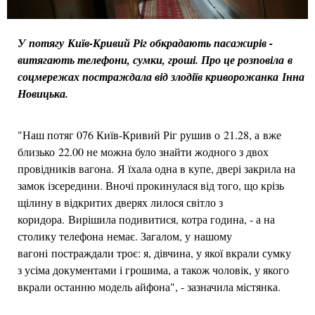
У потягу Київ-Кривий Ріг обкрадають пасажирів -
витягають телефони, сумки, гроші. Про це розповіла в
соцмережах постраждала від злодіїв криворожанка Інна
Новицька.
"Наш потяг 076 Київ-Кривий Ріг рушив о 21.28, а вже
близько 22.00 не можна було знайти жодного з двох
провідників вагона. Я їхала одна в купе, двері закрила на
замок ізсередини. Вночі прокинулася від того, що крізь
щілину в відкритих дверях лилося світло з
коридора. Вирішила подивитися, котра година, - а на
столику телефона немає. Загалом, у нашому
вагоні постраждали троє: я, дівчина, у якої вкрали сумку
з усіма документами і грошима, а також чоловік, у якого
вкрали останню модель айфона", - зазначила містянка.