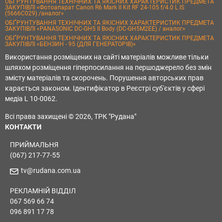
ОБҐРУНТУВАННЯ ТЕХНІЧНИХ ТА ЯКІСНИХ ХАРАКТЕРИСТИК ПРЕДМЕТА
ЗАКУПІВЛІ «Фотоапарат Canon R6 Mark II Kit RF 24-105 f/4.0 L IS
(5666C029) /аналог»
ОБҐРУНТУВАННЯ ТЕХНІЧНИХ ТА ЯКІСНИХ ХАРАКТЕРИСТИК ПРЕДМЕТА
ЗАКУПІВЛІ «PANASONIC DC-GH5 II Body (DC-GH5M2EE) / аналог»
ОБҐРУНТУВАННЯ ТЕХНІЧНИХ ТА ЯКІСНИХ ХАРАКТЕРИСТИК ПРЕДМЕТА
ЗАКУПІВЛІ «БЕНЗИН - 95 (ДЛЯ ГЕНЕРАТОРІВ)»
Використання розміщених на сайті матеріалів можливе тільки
шляхом розміщення гіперпосилання на першоджерело без змін
змісту матеріалів та скорочень. Порушення авторських прав
карається законом. Ідентифікатор в Реєстрі суб'єктів у сфері
медіа L 10-0062.
Всі права захищені © 2026, ТРК "Рудана"
КОНТАКТИ
ПРИЙМАЛЬНЯ
(067) 217-77-55
tv@rudana.com.ua
РЕКЛАМНІЙ ВІДДІЛ
067 569 66 74
096 891 17 78