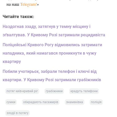
на наш
Telegram!
»
Читайте також:
Наздогнав ззаду, затягнув у темну місцину і
зґвалтував. У Кривому Розі затримали рецидивіста
Поліцейські Кривого Рогу відмовились затримати
нападника, який намагався проникнути в чужу
квартиру
Побили учотирьох, забрали телефон і ключі від
квартири. У Кривому Розі затримали грабіжників
потяг київ-кривий ріг
грабіжники
крадуть телефони
сумки
обкрадають пасажирів
знаменівка
поліція
злодії в потягу