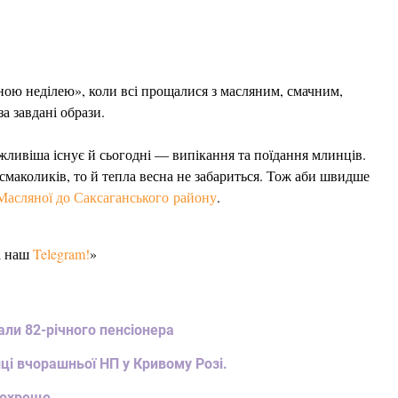
ою неділею», коли всі прощалися з масляним, смачним,
а завдані образи.
ажливіша існує й сьогодні — випікання та поїдання млинців.
смаколиків, то й тепла весна не забариться. Тож аби швидше
Масляної до Саксаганського району
.
а наш
Telegram!
»
али 82-річного пенсіонера
ці вчорашньої НП у Кривому Розі.
дохреще.