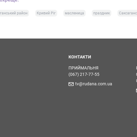
ганський район
Кривий Ріг
масленица
праздник
Саксаганс
КОНТАКТИ
ПРИЙМАЛЬНЯ
(067) 217-77-55
tv@rudana.com.ua