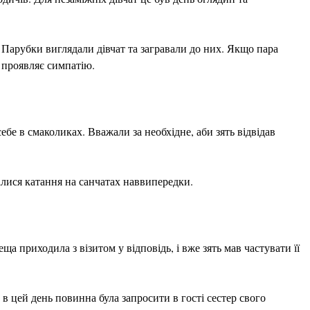
Парубки виглядали дівчат та загравали до них. Якщо пара
ь проявляє симпатію.
бе в смаколиках. Вважали за необхідне, аби зять відвідав
лися катання на санчатах наввипередки.
а приходила з візитом у відповідь, і вже зять мав частувати її
 цей день повинна була запросити в гості сестер свого