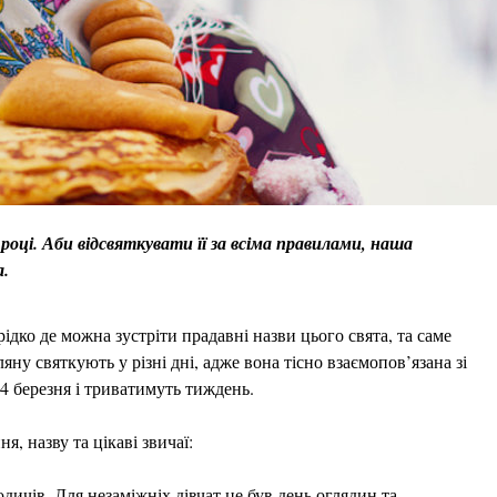
оці. Аби відсвяткувати її за всіма правилами, наша
а.
дко де можна зустріти прадавні назви цього свята, та саме
ну святкують у різні дні, адже вона тісно взаємопов’язана зі
4 березня і триватимуть тиждень.
я, назву та цікаві звичаї:
дичів. Для незаміжніх дівчат це був день оглядин та