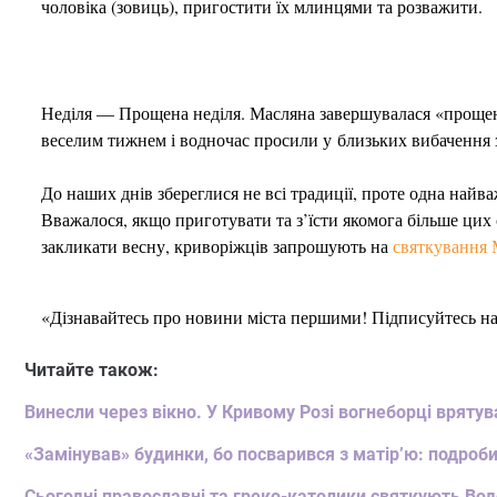
чоловіка (зовиць), пригостити їх млинцями та розважити.
Неділя — Прощена неділя. Масляна завершувалася «прощен
веселим тижнем і водночас просили у близьких вибачення з
До наших днів збереглися не всі традиції, проте одна найв
Вважалося, якщо приготувати та з’їсти якомога більше цих 
закликати весну, криворіжців запрошують на
святкування 
«Дізнавайтесь про новини міста першими! Підписуйтесь н
Читайте також:
Винесли через вікно. У Кривому Розі вогнеборці врятув
«Замінував» будинки, бо посварився з матір’ю: подроби
Сьогодні православні та греко-католики святкують Во