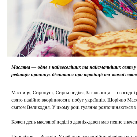
Масляна — одне з найвеселіших та найсмачніших свят у р
редакція пропонує дізнатися про традиції та звичаї свят
Масниця, Сиропуст, Сирна неділя, Загальниця — сьогодні рі
свято надійно вкорінилося в побут українців. Щорічно Масля
святом Великодня. У цьому році гуляння розпочинаються з 
Кожен день масляної неділі з давніх-давен мав певне значенн
Понеділок — Зустріч. У цей день традиційно відвідували ро