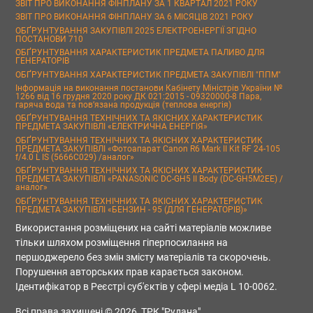
ЗВІТ ПРО ВИКОНАННЯ ФІНПЛАНУ ЗА 1 КВАРТАЛ 2021 РОКУ
ЗВІТ ПРО ВИКОНАННЯ ФІНПЛАНУ ЗА 6 МІСЯЦІВ 2021 РОКУ
ОБҐРУНТУВАННЯ ЗАКУПІВЛІ 2025 ЕЛЕКТРОЕНЕРГІЇ ЗГІДНО
ПОСТАНОВИ 710
ОБҐРУНТУВАННЯ ХАРАКТЕРИСТИК ПРЕДМЕТА ПАЛИВО ДЛЯ
ГЕНЕРАТОРІВ
ОБҐРУНТУВАННЯ ХАРАКТЕРИСТИК ПРЕДМЕТА ЗАКУПІВЛІ "ППМ"
Інформація на виконання постанови Кабінету Міністрів України №
1266 від 16 грудня 2020 року ДК 021:2015 - 09320000-8 Пара,
гаряча вода та пов’язана продукція (теплова енергія)
ОБҐРУНТУВАННЯ ТЕХНІЧНИХ ТА ЯКІСНИХ ХАРАКТЕРИСТИК
ПРЕДМЕТА ЗАКУПІВЛІ «ЕЛЕКТРИЧНА ЕНЕРГІЯ»
ОБҐРУНТУВАННЯ ТЕХНІЧНИХ ТА ЯКІСНИХ ХАРАКТЕРИСТИК
ПРЕДМЕТА ЗАКУПІВЛІ «Фотоапарат Canon R6 Mark II Kit RF 24-105
f/4.0 L IS (5666C029) /аналог»
ОБҐРУНТУВАННЯ ТЕХНІЧНИХ ТА ЯКІСНИХ ХАРАКТЕРИСТИК
ПРЕДМЕТА ЗАКУПІВЛІ «PANASONIC DC-GH5 II Body (DC-GH5M2EE) /
аналог»
ОБҐРУНТУВАННЯ ТЕХНІЧНИХ ТА ЯКІСНИХ ХАРАКТЕРИСТИК
ПРЕДМЕТА ЗАКУПІВЛІ «БЕНЗИН - 95 (ДЛЯ ГЕНЕРАТОРІВ)»
Використання розміщених на сайті матеріалів можливе
тільки шляхом розміщення гіперпосилання на
першоджерело без змін змісту матеріалів та скорочень.
Порушення авторських прав карається законом.
Ідентифікатор в Реєстрі суб'єктів у сфері медіа L 10-0062.
Всі права захищені © 2026, ТРК "Рудана"