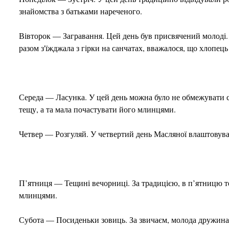
знайомства з батьками нареченого.
Вівторок — Загравання. Цей день був присвячений молоді. 
разом з'їжджала з гірки на санчатах, вважалося, що хлопец
Середа — Ласунка. У цей день можна було не обмежувати се
тещу, а та мала почастувати його млинцями.
Четвер — Розгуляй. У четвертий день Масляної влаштовува
П’ятниця — Тещині вечорниці. За традицією, в п’ятницю тещ
млинцями.
Субота — Посиденьки зовиць. За звичаєм, молода дружина в