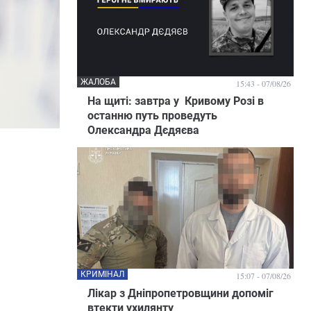
ЖАЛОБА
15:43 - 07/08/26
На щиті: завтра у Кривому Розі в
останню путь проведуть
Олександра Дєдяєва
КРИМІНАЛ
15:07 - 07/08/26
Лікар з Дніпропетровщини допоміг
втекти ухилянту