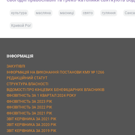
культура
масляна
масниці
свято
гуляння
Сакса
Кривой Рог
ІНФОРМАЦІЯ
ЗАКУПІВЛІ
ІНФОРМАЦІЯ НА ВИКОНАННЯ ПОСТАНОВИ КМУ № 1266
РЕДАКЦІЙНИЙ СТАТУТ
СТРУКТУРА ВЛАСНОСТІ
ВІДОМОСТІ ПРО КІНЦЕВИХ БЕНЕФІЦІАРНИХ ВЛАСНИКІВ
ФІНЗВІТНІСТЬ ЗА 1 КВАРТАЛ 2024 РОКУ
ФІНЗВІТНІСТЬ ЗА 2023 РІК
ФІНЗВІТНІСТЬ ЗА 2022 РІК
ФІНЗВІТНІСТЬ ЗА 2021 РІК
ЗВІТ КЕРІВНИКА ЗА 2021 РІК
ЗВІТ КЕРІВНИКА ЗА 2020 РІК
ЗВІТ КЕРІВНИКА ЗА 2019 РІК