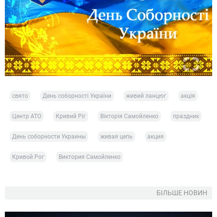
свято
День соборності України
живий ланцюг
акція
Центр АТО
Кривий Ріг
Вікторія Самойленко
праздник
День соборности Украины
живая цепь
акция
Кривой Рог
Виктория Самойленко
БІЛЬШЕ НОВИН