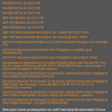
ФІНЗВІТНІСТЬ ЗА 2023 РІК
ФІНЗВІТНІСТЬ ЗА 2022 РІК
ФІНЗВІТНІСТЬ ЗА 2021 РІК
ЗВІТ КЕРІВНИКА ЗА 2021 РІК
ЗВІТ КЕРІВНИКА ЗА 2020 РІК
ЗВІТ КЕРІВНИКА ЗА 2019 РІК
ЗВІТ ПРО ВИКОНАННЯ ФІНПЛАНУ ЗА 1 КВАРТАЛ 2021 РОКУ
ЗВІТ ПРО ВИКОНАННЯ ФІНПЛАНУ ЗА 6 МІСЯЦІВ 2021 РОКУ
ОБҐРУНТУВАННЯ ЗАКУПІВЛІ 2025 ЕЛЕКТРОЕНЕРГІЇ ЗГІДНО ПОСТАНОВИ
710
ОБҐРУНТУВАННЯ ХАРАКТЕРИСТИК ПРЕДМЕТА ПАЛИВО ДЛЯ
ГЕНЕРАТОРІВ
ОБҐРУНТУВАННЯ ХАРАКТЕРИСТИК ПРЕДМЕТА ЗАКУПІВЛІ "ППМ"
Інформація на виконання постанови Кабінету Міністрів України № 1266
від 16 грудня 2020 року ДК 021:2015 - 09320000-8 Пара, гаряча вода та
пов’язана продукція (теплова енергія)
ОБҐРУНТУВАННЯ ТЕХНІЧНИХ ТА ЯКІСНИХ ХАРАКТЕРИСТИК ПРЕДМЕТА
ЗАКУПІВЛІ «ЕЛЕКТРИЧНА ЕНЕРГІЯ»
ОБҐРУНТУВАННЯ ТЕХНІЧНИХ ТА ЯКІСНИХ ХАРАКТЕРИСТИК ПРЕДМЕТА
ЗАКУПІВЛІ «Фотоапарат Canon R6 Mark II Kit RF 24-105 f/4.0 L IS
(5666C029) /аналог»
ОБҐРУНТУВАННЯ ТЕХНІЧНИХ ТА ЯКІСНИХ ХАРАКТЕРИСТИК ПРЕДМЕТА
ЗАКУПІВЛІ «PANASONIC DC-GH5 II Body (DC-GH5M2EE) / аналог»
ОБҐРУНТУВАННЯ ТЕХНІЧНИХ ТА ЯКІСНИХ ХАРАКТЕРИСТИК ПРЕДМЕТА
ЗАКУПІВЛІ «БЕНЗИН - 95 (ДЛЯ ГЕНЕРАТОРІВ)»
Використання розміщених на сайті матеріалів можливе тільки