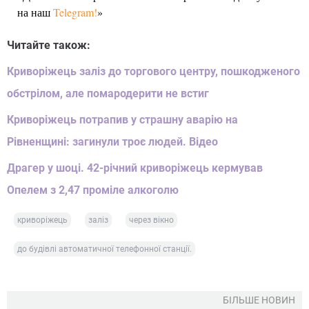
на наш
Telegram!
»
Читайте також:
Криворіжець заліз до торгового центру, пошкодженого
обстрілом, але помародерити не встиг
Криворіжець потрапив у страшну аварію на
Рівненщині: загинули троє людей. Відео
Драгер у шоці. 42-річний криворіжець кермував
Опелем з 2,47 проміле алкоголю
криворіжець
заліз
через вікно
до будівлі автоматичної телефонної станції.
БІЛЬШЕ НОВИН