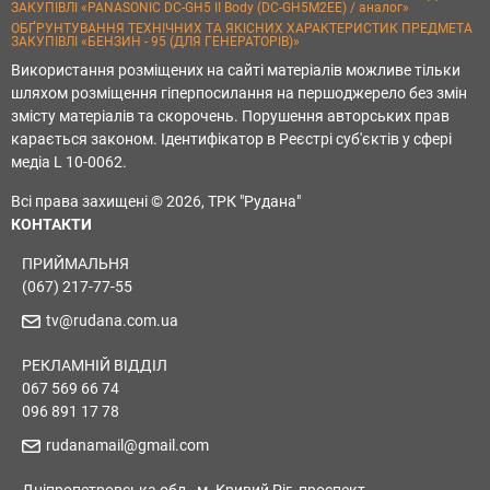
ЗАКУПІВЛІ «PANASONIC DC-GH5 II Body (DC-GH5M2EE) / аналог»
ОБҐРУНТУВАННЯ ТЕХНІЧНИХ ТА ЯКІСНИХ ХАРАКТЕРИСТИК ПРЕДМЕТА
ЗАКУПІВЛІ «БЕНЗИН - 95 (ДЛЯ ГЕНЕРАТОРІВ)»
Використання розміщених на сайті матеріалів можливе тільки
шляхом розміщення гіперпосилання на першоджерело без змін
змісту матеріалів та скорочень. Порушення авторських прав
карається законом. Ідентифікатор в Реєстрі суб'єктів у сфері
медіа L 10-0062.
Всі права захищені © 2026, ТРК "Рудана"
КОНТАКТИ
ПРИЙМАЛЬНЯ
(067) 217-77-55
tv@rudana.com.ua
РЕКЛАМНІЙ ВІДДІЛ
067 569 66 74
096 891 17 78
rudanamail@gmail.com
Дніпропетровська обл., м. Кривий Ріг, проспект