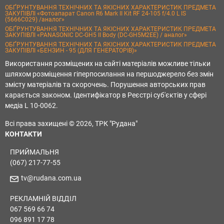
ОБҐРУНТУВАННЯ ТЕХНІЧНИХ ТА ЯКІСНИХ ХАРАКТЕРИСТИК ПРЕДМЕТА
ЗАКУПІВЛІ «Фотоапарат Canon R6 Mark II Kit RF 24-105 f/4.0 L IS
(5666C029) /аналог»
ОБҐРУНТУВАННЯ ТЕХНІЧНИХ ТА ЯКІСНИХ ХАРАКТЕРИСТИК ПРЕДМЕТА
ЗАКУПІВЛІ «PANASONIC DC-GH5 II Body (DC-GH5M2EE) / аналог»
ОБҐРУНТУВАННЯ ТЕХНІЧНИХ ТА ЯКІСНИХ ХАРАКТЕРИСТИК ПРЕДМЕТА
ЗАКУПІВЛІ «БЕНЗИН - 95 (ДЛЯ ГЕНЕРАТОРІВ)»
Використання розміщених на сайті матеріалів можливе тільки
шляхом розміщення гіперпосилання на першоджерело без змін
змісту матеріалів та скорочень. Порушення авторських прав
карається законом. Ідентифікатор в Реєстрі суб'єктів у сфері
медіа L 10-0062.
Всі права захищені © 2026, ТРК "Рудана"
КОНТАКТИ
ПРИЙМАЛЬНЯ
(067) 217-77-55
tv@rudana.com.ua
РЕКЛАМНІЙ ВІДДІЛ
067 569 66 74
096 891 17 78