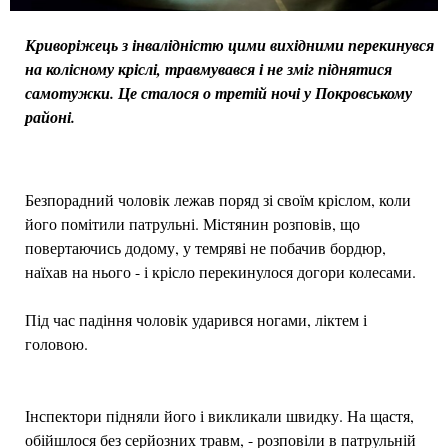
Криворіжець з інвалідністю цими вихідними перекинувся
на колісному кріслі, травмувався і не зміг піднятися
самотужки. Це сталося о третій ночі у Покровському
районі.
Безпорадний чоловік лежав поряд зі своїм кріслом, коли
його помітили патрульні. Містянин розповів, що
повертаючись додому, у темряві не побачив бордюр,
наїхав на нього - і крісло перекинулося догори колесами.
Під час падіння чоловік ударився ногами, ліктем і
головою.
Інспектори підняли його і викликали швидку. На щастя,
обійшлося без серйозних травм, - розповіли в патрульній