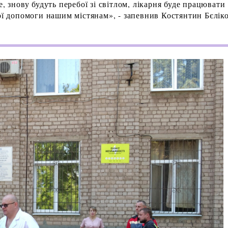
, знову будуть перебої зі світлом, лікарня буде працювати
ої допомоги нашим містянам», - запевнив Костянтин Бєліко