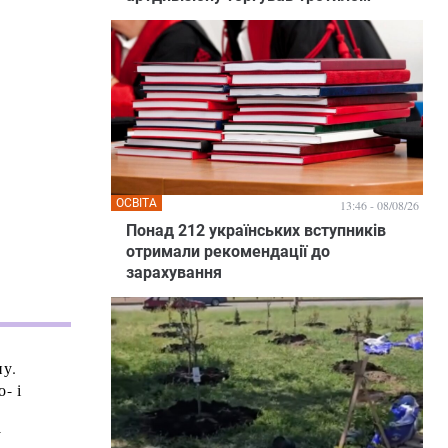
ОСВІТА
13:46 - 08/08/26
Понад 212 українських вступників
отримали рекомендації до
зарахування
ну.
- і
у