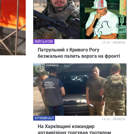
ВІЙСЬКОВІ
15:10 - 08/08/26
Патрульний з Кривого Рогу
безжально палить ворога на фронті
КРИМІНАЛ
14:16 - 08/08/26
На Харківщині командир
артдивізіону торгував тротилом