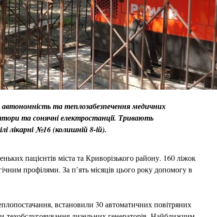
ь автономність та теплозабезпечення медичних
ратори та сонячні електростанції. Тривають
лі лікарні №16 (колишній 8-ій).
еньких пацієнтів міста та Криворізького району. 160 ліжок
гічним профілями. За п’ять місяців цього року допомогу в
 теплопостачання, встановили 30 автоматичних повітряних
ели техобслуговування дизельних генераторів. Найближчим