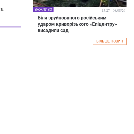
в.
ВАЖЛИВО
13:27 - 08/08/26
Біля зруйнованого російським
ударом криворізького «Епіцентру»
висадили сад
БІЛЬШЕ НОВИН