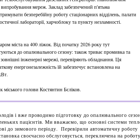
 випробування мереж. Заклад забезпечений п'ятьма
тримувати безперебійну роботу стаціонарних відділень, палати
ностичної лабораторії, харчоблоку та пункту незламності.
ром міста на 400 ліжок. Від початку 2026 року тут
отуються до опалювального сезону: також триває промивка та
 зовнішні інженерні мережі, перевіряють обладнання. Ця
даткову енергонезалежність їй забезпечує встановлена на
кВт.
к міського голови Костянтин Бєліков.
холодів і вже проводимо підготовку до опалювального сезо
аленьких пацієнтів. Ми вважаємо, що основні системи тепло
ові до зимового періоду. Перевірили автоматичну роботу
установка своєчасно обслуговується, переключена на робот