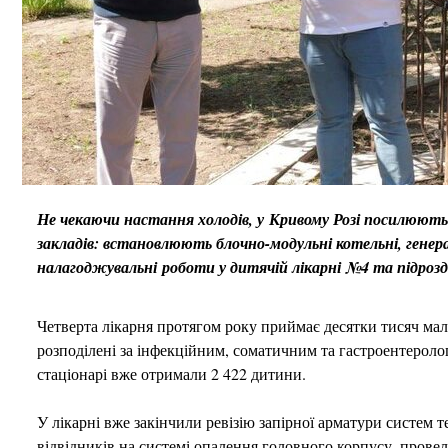
Не чекаючи настання холодів, у Кривому Розі посилюют
закладів: встановлюють блочно-модульні котельні, гене
налагоджувальні роботи у дитячій лікарні №4 та підрозді
Четверта лікарня протягом року приймає десятки тисяч мал
розподілені за інфекційним, соматичним та гастроентероло
стаціонарі вже отримали 2 422 дитини.
У лікарні вже закінчили ревізію запірної арматури систем
відвідників на системі опалення головного корпусу, пров