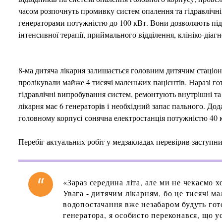
часом розпочнуть промивку систем опалення та гідравлічні
генераторами потужністю до 100 кВт. Вони дозволяють під
інтенсивної терапії, приймального відділення, клініко-діаг
8-ма дитяча лікарня залишається головним дитячим стаціона
пролікували майже 4 тисячі маленьких пацієнтів. Наразі г
гідравлічні випробування систем, ремонтують внутрішні та
лікарня має 6 генераторів і необхідний запас пального. До
головному корпусі сонячна електростанція потужністю 40 
Перебіг актуальних робіт у медзакладах перевірив заступни
«Зараз середина літа, але ми не чекаємо 
Увага - дитячим лікарням, бо це тисячі м
водопостачання вже незабаром будуть гот
генератора, я особисто переконався, що 