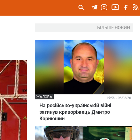
БІЛЬШЕ НОВИН
ЖАЛОБА
15:58 - 08/08/26
На російсько-українській війні
загинув криворіжець Дмитро
Корнюшин