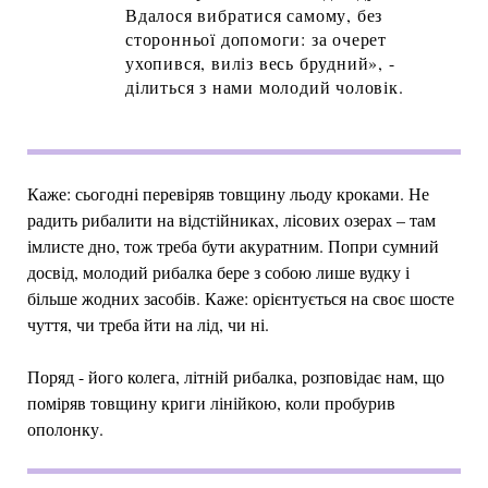
Вдалося вибратися самому, без
сторонньої допомоги: за очерет
ухопився, виліз весь брудний», -
ділиться з нами молодий чоловік.
Каже: сьогодні перевіряв товщину льоду кроками. Не
радить рибалити на відстійниках, лісових озерах – там
імлисте дно, тож треба бути акуратним. Попри сумний
досвід, молодий рибалка бере з собою лише вудку і
більше жодних засобів. Каже: орієнтується на своє шосте
чуття, чи треба йти на лід, чи ні.
Поряд - його колега, літній рибалка, розповідає нам, що
поміряв товщину криги лінійкою, коли пробурив
ополонку.