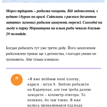
Мороз тріщить – рибалка пищить. Від задоволення, з
вудкою і буром на кризі. Світлини з рясним десантом
затятих зимових рибалок шокують мережі. Сьогодні на
льоду в парку Мершавцева на кльов риби чекали близько
20 чоловіків.
Богдан рибалить тут уже третю добу. Його захоплення
риболовлею триває ще з дитинства, і погодні умови не
зупиняють. Аби тільки клювало.
«Я вже впіймав нині плотву,
карася - штук 8. Люблю рибалити
на Карачунах, але там треба далеко
заходити – кілометр-півтора. То
непевно, бо там тонко. Я вже
колись провалювався під воду.