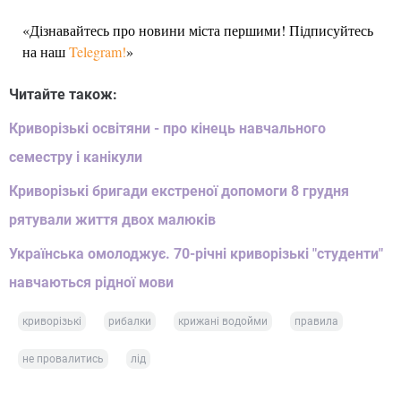
«Дізнавайтесь про новини міста першими! Підписуйтесь
на наш
Telegram!
»
Читайте також:
Криворізькі освітяни - про кінець навчального
семестру і канікули
Криворізькі бригади екстреної допомоги 8 грудня
рятували життя двох малюків
Українська омолоджує. 70-річні криворізькі "студенти"
навчаються рідної мови
криворізькі
рибалки
крижані водойми
правила
не провалитись
лід