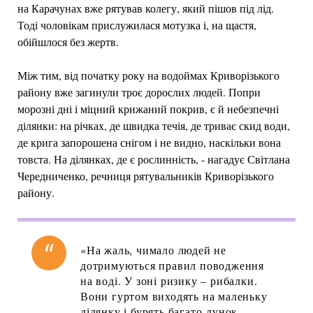
на Карачунах вже рятував колегу, який пішов під лід.
Тоді чоловікам прислужилася мотузка і, на щастя,
обійшлося без жертв.
Між тим, від початку року на водоймах Криворізького
району вже загинули троє дорослих людей. Попри
морозні дні і міцний крижаний покрив, є й небезпечні
ділянки: на річках, де швидка течія, де триває скид води,
де крига запорошена снігом і не видно, наскільки вона
товста. На ділянках, де є рослинність, - нагадує Світлана
Чередниченко, речниця рятувальників Криворізького
району.
«На жаль, чимало людей не
дотримуються правил поводження
на воді. У зоні ризику – рибалки.
Вони гуртом виходять на маленьку
ділянку і бурять багато лунок.