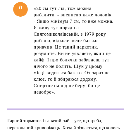
«20 см тут лід, тож можна
рибалити, - впевнено каже чоловік.
- Якщо мінімум 7 см, то вже можна.
Я живу тут поряд на
Святомиколаївській, з 1979 року
рибалю, відколи мене батько
привчив. Це такий наркотик,
розумієте. Ви не уявляєте, який це
кайф. І про болячки забуваєш, тут
нічого не болить. Щук у цьому
місці водиться багато. От зараз не
клює, то й збираюся додому.
Спиртне на лід не беру, бо це
недобре».
Гарний тормозок і гарячий чай – усе, що треба, -
переконаний криворіжець. Хоча й зізнається, що колись