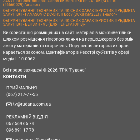
ЗАКУПІВЛІ «Фотоапарат Canon R6 Mark II Kit RF 24-105 f/4.0 L IS
(5666C029) /аналог»
ОБҐРУНТУВАННЯ ТЕХНІЧНИХ ТА ЯКІСНИХ ХАРАКТЕРИСТИК ПРЕДМЕТА
ЗАКУПІВЛІ «PANASONIC DC-GH5 II Body (DC-GH5M2EE) / аналог»
ОБҐРУНТУВАННЯ ТЕХНІЧНИХ ТА ЯКІСНИХ ХАРАКТЕРИСТИК ПРЕДМЕТА
ЗАКУПІВЛІ «БЕНЗИН - 95 (ДЛЯ ГЕНЕРАТОРІВ)»
Використання розміщених на сайті матеріалів можливе тільки
шляхом розміщення гіперпосилання на першоджерело без змін
змісту матеріалів та скорочень. Порушення авторських прав
карається законом. Ідентифікатор в Реєстрі суб'єктів у сфері
медіа L 10-0062.
Всі права захищені © 2026, ТРК "Рудана"
КОНТАКТИ
ПРИЙМАЛЬНЯ
(067) 217-77-55
tv@rudana.com.ua
РЕКЛАМНІЙ ВІДДІЛ
067 569 66 74
096 891 17 78
rudanamail@gmail.com