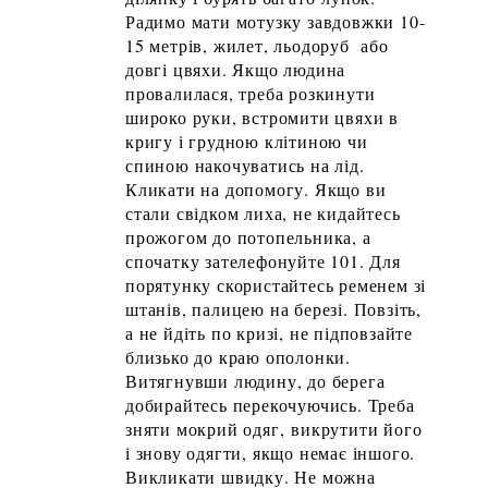
Радимо мати мотузку завдовжки 10-
15 метрів, жилет, льодоруб або
довгі цвяхи. Якщо людина
провалилася, треба розкинути
широко руки, встромити цвяхи в
кригу і грудною клітиною чи
спиною накочуватись на лід.
Кликати на допомогу. Якщо ви
стали свідком лиха, не кидайтесь
прожогом до потопельника, а
спочатку зателефонуйте 101. Для
порятунку скористайтесь ременем зі
штанів, палицею на березі. Повзіть,
а не йдіть по кризі, не підповзайте
близько до краю ополонки.
Витягнувши людину, до берега
добирайтесь перекочуючись. Треба
зняти мокрий одяг, викрутити його
і знову одягти, якщо немає іншого.
Викликати швидку. Не можна