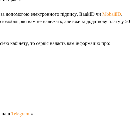
ю за допомогою електронного підпису, BankID чи
MobailID
.
томобілі, які вам не належать, але вже за додаткову плату у 50
ією кабінету, то сервіс надасть вам інформацію про:
а наш
Telegram!
»