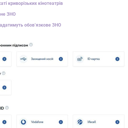
аті криворізьких кінотеатрів
бне ЗНО
кладатимуть обов’язкове ЗНО