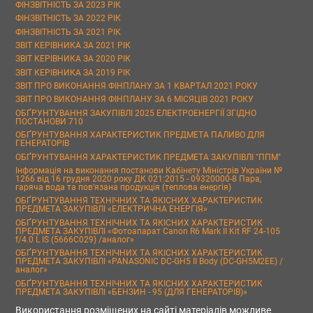
ФІНЗВІТНІСТЬ ЗА 2023 РІК
ФІНЗВІТНІСТЬ ЗА 2022 РІК
ФІНЗВІТНІСТЬ ЗА 2021 РІК
ЗВІТ КЕРІВНИКА ЗА 2021 РІК
ЗВІТ КЕРІВНИКА ЗА 2020 РІК
ЗВІТ КЕРІВНИКА ЗА 2019 РІК
ЗВІТ ПРО ВИКОНАННЯ ФІНПЛАНУ ЗА 1 КВАРТАЛ 2021 РОКУ
ЗВІТ ПРО ВИКОНАННЯ ФІНПЛАНУ ЗА 6 МІСЯЦІВ 2021 РОКУ
ОБҐРУНТУВАННЯ ЗАКУПІВЛІ 2025 ЕЛЕКТРОЕНЕРГІЇ ЗГІДНО
ПОСТАНОВИ 710
ОБҐРУНТУВАННЯ ХАРАКТЕРИСТИК ПРЕДМЕТА ПАЛИВО ДЛЯ
ГЕНЕРАТОРІВ
ОБҐРУНТУВАННЯ ХАРАКТЕРИСТИК ПРЕДМЕТА ЗАКУПІВЛІ "ППМ"
Інформація на виконання постанови Кабінету Міністрів України №
1266 від 16 грудня 2020 року ДК 021:2015 - 09320000-8 Пара,
гаряча вода та пов’язана продукція (теплова енергія)
ОБҐРУНТУВАННЯ ТЕХНІЧНИХ ТА ЯКІСНИХ ХАРАКТЕРИСТИК
ПРЕДМЕТА ЗАКУПІВЛІ «ЕЛЕКТРИЧНА ЕНЕРГІЯ»
ОБҐРУНТУВАННЯ ТЕХНІЧНИХ ТА ЯКІСНИХ ХАРАКТЕРИСТИК
ПРЕДМЕТА ЗАКУПІВЛІ «Фотоапарат Canon R6 Mark II Kit RF 24-105
f/4.0 L IS (5666C029) /аналог»
ОБҐРУНТУВАННЯ ТЕХНІЧНИХ ТА ЯКІСНИХ ХАРАКТЕРИСТИК
ПРЕДМЕТА ЗАКУПІВЛІ «PANASONIC DC-GH5 II Body (DC-GH5M2EE) /
аналог»
ОБҐРУНТУВАННЯ ТЕХНІЧНИХ ТА ЯКІСНИХ ХАРАКТЕРИСТИК
ПРЕДМЕТА ЗАКУПІВЛІ «БЕНЗИН - 95 (ДЛЯ ГЕНЕРАТОРІВ)»
Використання розміщених на сайті матеріалів можливе