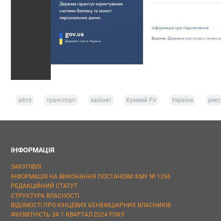
авто
транспорт
кабінет
Кривий Ріг
Україна
реєс
ІНФОРМАЦІЯ
ЗАКУПІВЛІ
ІНФОРМАЦІЯ НА ВИКОНАННЯ ПОСТАНОВИ КМУ № 1266
РЕДАКЦІЙНИЙ СТАТУТ
СТРУКТУРА ВЛАСНОСТІ
ВІДОМОСТІ ПРО КІНЦЕВИХ БЕНЕФІЦІАРНИХ ВЛАСНИКІВ
ФІНЗВІТНІСТЬ ЗА 1 КВАРТАЛ 2024 РОКУ