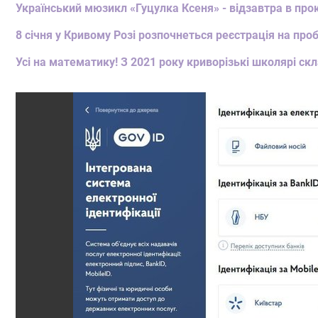
Український мюзикл «Гуцулка Ксеня» - відзавтра в прок
8 січня у Кривому Розі розпочнеться реєстрація на про
Усі на математику! З 2021 року криворізькі школярі с