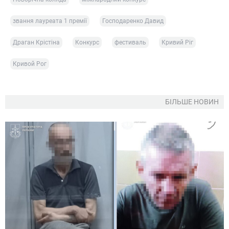
звання лауреата 1 премії
Господаренко Давид
Драган Крістіна
Конкурс
фестиваль
Кривий Ріг
Кривой Рог
БІЛЬШЕ НОВИН