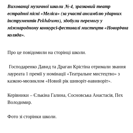
Вихованці музичної школи № 4, зразковий театр
естрадної пісні «Меліса» (за участі ансамблю ударних
інструментів Pekhdrums), здобули перемогу у
міжнародному конкурсі-фестивалі мистецтв «Новорічна
коляда».
Про це повідомили на сторінці школи.
Господаренко Давид та Драган Крістіна отримали звання
лауреата 1 премії у номінації «Театральне мистецтво» з
казкою-мюзиклом «Новий рік шиворіт-навиворіт».
Керівники – Єлькіна Галина, Сосновська Анастасія, Пех
Володимир.
Фото зі сторінки школи.