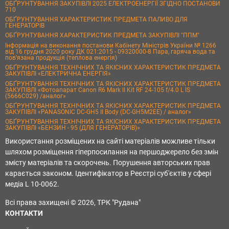
ОБҐРУНТУВАННЯ ЗАКУПІВЛІ 2025 ЕЛЕКТРОЕНЕРГІЇ ЗГІДНО ПОСТАНОВИ
710
ОБҐРУНТУВАННЯ ХАРАКТЕРИСТИК ПРЕДМЕТА ПАЛИВО ДЛЯ
ГЕНЕРАТОРІВ
ОБҐРУНТУВАННЯ ХАРАКТЕРИСТИК ПРЕДМЕТА ЗАКУПІВЛІ "ППМ"
Інформація на виконання постанови Кабінету Міністрів України № 1266
від 16 грудня 2020 року ДК 021:2015 - 09320000-8 Пара, гаряча вода та
пов’язана продукція (теплова енергія)
ОБҐРУНТУВАННЯ ТЕХНІЧНИХ ТА ЯКІСНИХ ХАРАКТЕРИСТИК ПРЕДМЕТА
ЗАКУПІВЛІ «ЕЛЕКТРИЧНА ЕНЕРГІЯ»
ОБҐРУНТУВАННЯ ТЕХНІЧНИХ ТА ЯКІСНИХ ХАРАКТЕРИСТИК ПРЕДМЕТА
ЗАКУПІВЛІ «Фотоапарат Canon R6 Mark II Kit RF 24-105 f/4.0 L IS
(5666C029) /аналог»
ОБҐРУНТУВАННЯ ТЕХНІЧНИХ ТА ЯКІСНИХ ХАРАКТЕРИСТИК ПРЕДМЕТА
ЗАКУПІВЛІ «PANASONIC DC-GH5 II Body (DC-GH5M2EE) / аналог»
ОБҐРУНТУВАННЯ ТЕХНІЧНИХ ТА ЯКІСНИХ ХАРАКТЕРИСТИК ПРЕДМЕТА
ЗАКУПІВЛІ «БЕНЗИН - 95 (ДЛЯ ГЕНЕРАТОРІВ)»
Використання розміщених на сайті матеріалів можливе тільки
шляхом розміщення гіперпосилання на першоджерело без змін
змісту матеріалів та скорочень. Порушення авторських прав
карається законом. Ідентифікатор в Реєстрі суб'єктів у сфері
медіа L 10-0062.
Всі права захищені © 2026, ТРК "Рудана"
КОНТАКТИ