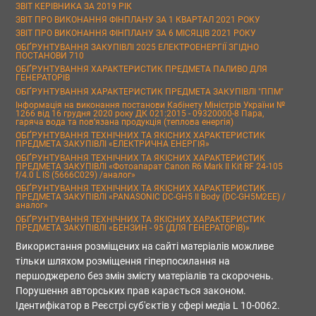
ЗВІТ КЕРІВНИКА ЗА 2019 РІК
ЗВІТ ПРО ВИКОНАННЯ ФІНПЛАНУ ЗА 1 КВАРТАЛ 2021 РОКУ
ЗВІТ ПРО ВИКОНАННЯ ФІНПЛАНУ ЗА 6 МІСЯЦІВ 2021 РОКУ
ОБҐРУНТУВАННЯ ЗАКУПІВЛІ 2025 ЕЛЕКТРОЕНЕРГІЇ ЗГІДНО
ПОСТАНОВИ 710
ОБҐРУНТУВАННЯ ХАРАКТЕРИСТИК ПРЕДМЕТА ПАЛИВО ДЛЯ
ГЕНЕРАТОРІВ
ОБҐРУНТУВАННЯ ХАРАКТЕРИСТИК ПРЕДМЕТА ЗАКУПІВЛІ "ППМ"
Інформація на виконання постанови Кабінету Міністрів України №
1266 від 16 грудня 2020 року ДК 021:2015 - 09320000-8 Пара,
гаряча вода та пов’язана продукція (теплова енергія)
ОБҐРУНТУВАННЯ ТЕХНІЧНИХ ТА ЯКІСНИХ ХАРАКТЕРИСТИК
ПРЕДМЕТА ЗАКУПІВЛІ «ЕЛЕКТРИЧНА ЕНЕРГІЯ»
ОБҐРУНТУВАННЯ ТЕХНІЧНИХ ТА ЯКІСНИХ ХАРАКТЕРИСТИК
ПРЕДМЕТА ЗАКУПІВЛІ «Фотоапарат Canon R6 Mark II Kit RF 24-105
f/4.0 L IS (5666C029) /аналог»
ОБҐРУНТУВАННЯ ТЕХНІЧНИХ ТА ЯКІСНИХ ХАРАКТЕРИСТИК
ПРЕДМЕТА ЗАКУПІВЛІ «PANASONIC DC-GH5 II Body (DC-GH5M2EE) /
аналог»
ОБҐРУНТУВАННЯ ТЕХНІЧНИХ ТА ЯКІСНИХ ХАРАКТЕРИСТИК
ПРЕДМЕТА ЗАКУПІВЛІ «БЕНЗИН - 95 (ДЛЯ ГЕНЕРАТОРІВ)»
Використання розміщених на сайті матеріалів можливе
тільки шляхом розміщення гіперпосилання на
першоджерело без змін змісту матеріалів та скорочень.
Порушення авторських прав карається законом.
Ідентифікатор в Реєстрі суб'єктів у сфері медіа L 10-0062.