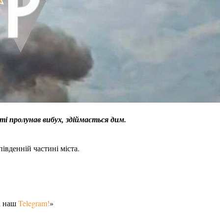
сті пролунав вибух, здіймається дим.
івденній частині міста.
а наш
Telegram!
»