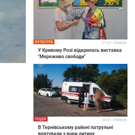
КУЛЬТУРА
17:12 - 07/08/26
У Кривому Розі відкрилась виставка
"Мереживо свободи"
ПОДІЯ
16:53 - 07/08/26
В Тернівському районі патрульні
врятували з води дитину