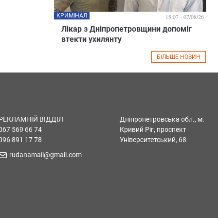
КРИМІНАЛ
15:07 - 07/08/26
Лікар з Дніпропетровщини допоміг
втекти ухилянту
БІЛЬШЕ НОВИН
РЕКЛАМНІЙ ВІДДІЛ
Дніпропетровська обл., м.
067 569 66 74
Кривий Ріг, проспект
096 891 17 78
Університетський, 68
rudanamail@gmail.com