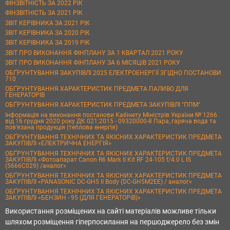
ФІНЗВІТНІСТЬ ЗА 2022 РІК
ФІНЗВІТНІСТЬ ЗА 2021 РІК
ЗВІТ КЕРІВНИКА ЗА 2021 РІК
ЗВІТ КЕРІВНИКА ЗА 2020 РІК
ЗВІТ КЕРІВНИКА ЗА 2019 РІК
ЗВІТ ПРО ВИКОНАННЯ ФІНПЛАНУ ЗА 1 КВАРТАЛ 2021 РОКУ
ЗВІТ ПРО ВИКОНАННЯ ФІНПЛАНУ ЗА 6 МІСЯЦІВ 2021 РОКУ
ОБҐРУНТУВАННЯ ЗАКУПІВЛІ 2025 ЕЛЕКТРОЕНЕРГІЇ ЗГІДНО ПОСТАНОВИ
710
ОБҐРУНТУВАННЯ ХАРАКТЕРИСТИК ПРЕДМЕТА ПАЛИВО ДЛЯ
ГЕНЕРАТОРІВ
ОБҐРУНТУВАННЯ ХАРАКТЕРИСТИК ПРЕДМЕТА ЗАКУПІВЛІ "ППМ"
Інформація на виконання постанови Кабінету Міністрів України № 1266
від 16 грудня 2020 року ДК 021:2015 - 09320000-8 Пара, гаряча вода та
пов’язана продукція (теплова енергія)
ОБҐРУНТУВАННЯ ТЕХНІЧНИХ ТА ЯКІСНИХ ХАРАКТЕРИСТИК ПРЕДМЕТА
ЗАКУПІВЛІ «ЕЛЕКТРИЧНА ЕНЕРГІЯ»
ОБҐРУНТУВАННЯ ТЕХНІЧНИХ ТА ЯКІСНИХ ХАРАКТЕРИСТИК ПРЕДМЕТА
ЗАКУПІВЛІ «Фотоапарат Canon R6 Mark II Kit RF 24-105 f/4.0 L IS
(5666C029) /аналог»
ОБҐРУНТУВАННЯ ТЕХНІЧНИХ ТА ЯКІСНИХ ХАРАКТЕРИСТИК ПРЕДМЕТА
ЗАКУПІВЛІ «PANASONIC DC-GH5 II Body (DC-GH5M2EE) / аналог»
ОБҐРУНТУВАННЯ ТЕХНІЧНИХ ТА ЯКІСНИХ ХАРАКТЕРИСТИК ПРЕДМЕТА
ЗАКУПІВЛІ «БЕНЗИН - 95 (ДЛЯ ГЕНЕРАТОРІВ)»
Використання розміщених на сайті матеріалів можливе тільки
шляхом розміщення гіперпосилання на першоджерело без змін