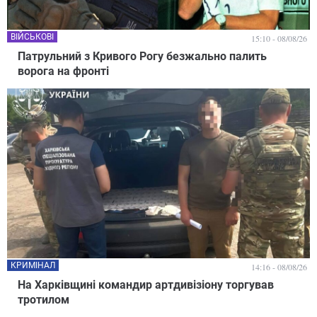
ВІЙСЬКОВІ
15:10 - 08/08/26
Патрульний з Кривого Рогу безжально палить
ворога на фронті
КРИМІНАЛ
14:16 - 08/08/26
На Харківщині командир артдивізіону торгував
тротилом