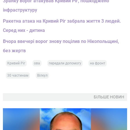
Зранку ворог атакував Кривий Ріг, пошкоджено
інфраструктуру
Ракетна атака на Кривий Ріг забрала життя 3 людей.
Серед них - дитина
Вчора ввечері ворог знову поцілив по Нікопольщині,
без жертв
Кривий Ріг
ова
передали допомогу
на фронт
30 частинам
Вілкул
БІЛЬШЕ НОВИН