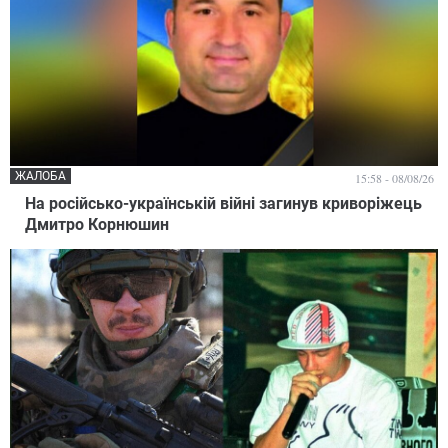
ЖАЛОБА
15:58 - 08/08/26
На російсько-українській війні загинув криворіжець
Дмитро Корнюшин