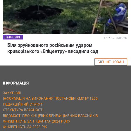
ВАЖЛИВО
13:27 - 08/08/26
Біля зруйнованого російським ударом
криворізького «Епіцентру» висадили сад
БІЛЬШЕ НОВИН
ІНФОРМАЦІЯ
ЗАКУПІВЛІ
ІНФОРМАЦІЯ НА ВИКОНАННЯ ПОСТАНОВИ КМУ № 1266
РЕДАКЦІЙНИЙ СТАТУТ
СТРУКТУРА ВЛАСНОСТІ
ВІДОМОСТІ ПРО КІНЦЕВИХ БЕНЕФІЦІАРНИХ ВЛАСНИКІВ
ФІНЗВІТНІСТЬ ЗА 1 КВАРТАЛ 2024 РОКУ
ФІНЗВІТНІСТЬ ЗА 2023 РІК