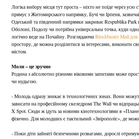
Логіка вибору місця тут проста – ніхто не поїде через усю ст
прямує з Житомирського напрямку, Бучі чи Ірпеня, зазвича
Одеський та південний напрямки закриває Respublika Park 
Оболоні, Подолу чи потрібна універсальна точка, куди одна
логічно веде на Почайну. Розглядаючи
Blockbuster Mall для
простору, де можна розділитися за інтересами, виконати св
містом.
Моли – це зручно
Родина з абсолютно різними віковими запитами може прост
чи нудьгою.
- Молодь одразу зникає в технологічних зонах. Вони можут
зависати на професійному скеледромі The Wall чи відпраць
X Spot. Сюди ж ідуть за новими кінотехнологіями в «Плане
фізично. Для молодших є тактильний «Звірополіс», де мо
- Поки діти зайняті безпечними розвагами, дорослі отримую