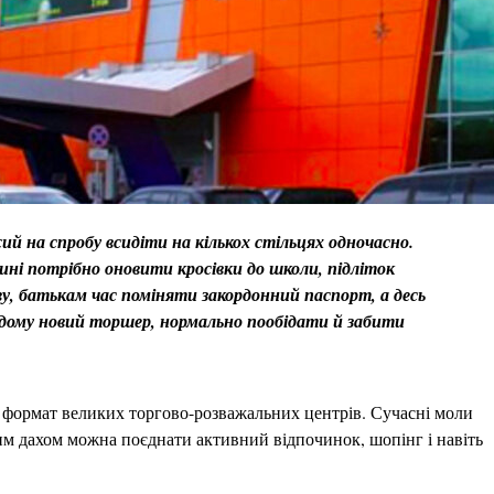
ий на спробу всидіти на кількох стільцях одночасно.
ні потрібно оновити кросівки до школи, підліток
йву, батькам час поміняти закордонний паспорт, а десь
одому новий торшер, нормально пообідати й забити
є формат великих торгово-розважальних центрів. Сучасні моли
дним дахом можна поєднати активний відпочинок, шопінг і навіть