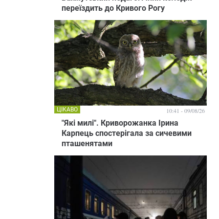
переїздить до Кривого Рогу
ЦІКАВО
10:41 - 09/08/26
"Які милі". Криворожанка Ірина
Карпець спостерігала за сичевими
пташенятами