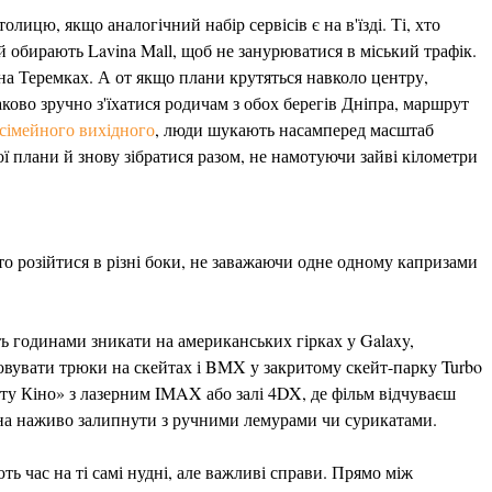
олицю, якщо аналогічний набір сервісів є на в'їзді. Ті, хто
й обирають Lavina Mall, щоб не занурюватися в міський трафік.
на Теремках. А от якщо плани крутяться навколо центру,
ково зручно з'їхатися родичам з обох берегів Дніпра, маршрут
 сімейного вихідного
, люди шукають насамперед масштаб
ої плани й знову зібратися разом, не намотуючи зайві кілометри
о розійтися в різні боки, не заважаючи одне одному капризами
ь годинами зникати на американських гірках у Galaxy,
овувати трюки на скейтах і BMX у закритому скейт-парку Turbo
ту Кіно» з лазерним IMAX або залі 4DX, де фільм відчуваєш
жна наживо залипнути з ручними лемурами чи сурикатами.
ть час на ті самі нудні, але важливі справи. Прямо між