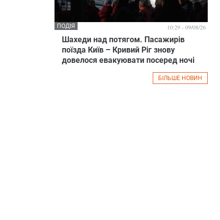
ПОДІЯ
10:29 - 09/08/26
Шахеди над потягом. Пасажирів
поїзда Київ – Кривий Ріг знову
довелося евакуювати посеред ночі
БІЛЬШЕ НОВИН