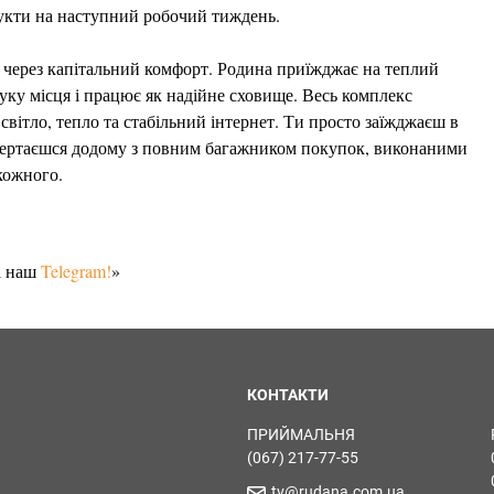
укти на наступний робочий тиждень.
о через капітальний комфорт. Родина приїжджає на теплий
ку місця і працює як надійне сховище. Весь комплекс
вітло, тепло та стабільний інтернет. Ти просто заїжджаєш в
овертаєшся додому з повним багажником покупок, виконаними
кожного.
а наш
Telegram!
»
КОНТАКТИ
ПРИЙМАЛЬНЯ
(067) 217-77-55
tv@rudana.com.ua