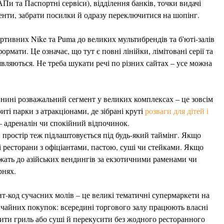
и та Паспортні сервіси), відділення банків, точки видачі
нти, забрати посилки й одразу переключитися на шопінг.
ртивних Nike та Puma до великих мультибрендів та б'юті-залів
ти. Це означає, що тут є повні лінійки, лімітовані серії та
'являються. Не треба шукати речі по різних сайтах – усе можна
нині розважальний сегмент у великих комплексах – це зовсім
риті парки з атракціонами, де зібрані круті
розваги для дітей і
 – адреналін чи спокійний відпочинок.
й простір теж підлаштовується під будь-який таймінг. Якщо
і ресторани з офіціантами, пастою, суші чи стейками. Якщо
іжать до азійських вендингів за екзотичними раменами чи
рнях.
-код сучасних молів – це великі тематичні супермаркети на
ичайних покупок: всередині торгового залу працюють власні
вити гриль або суші й перекусити без жодного ресторанного