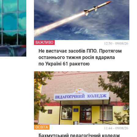
ВАЖЛИВО
12:50 - 09/08/26
Не вистачає засобів ППО. Протягом
останнього тижня росія вдарила
по Україні 61 ракетою
ОСВІТА
11:44 - 09/08/26
Бахмутський педагогічний коледж