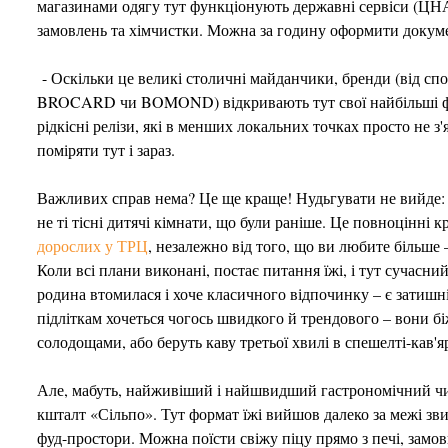
магазинами одягу тут функціонують державні сервіси (ЦНАП
замовлень та хімчистки. Можна за годину оформити докуме
- Оскільки це великі столичні майданчики, бренди (від спо
BROCARD чи BOMOND) відкривають тут свої найбільші форма
рідкісні релізи, які в менших локальних точках просто не з
поміряти тут і зараз.
Важливих справ нема? Це ще краще! Нудьгувати не вийде: 
не ті тісні дитячі кімнати, що були раніше. Це повноцінні к
дорослих у ТРЦ
, незалежно від того, що ви любите більше
Коли всі плани виконані, постає питання їжі, і тут сучасни
родина втомилася і хоче класичного відпочинку – є затишн
підліткам хочеться чогось швидкого й трендового – вони б
солодощами, або беруть каву третьої хвилі в спешелті-кав'я
Але, мабуть, найживіший і найшвидший гастрономічний чит
кшталт «Сільпо». Тут формат їжі вийшов далеко за межі зв
фуд-простори. Можна поїсти свіжу піцу прямо з печі, замо