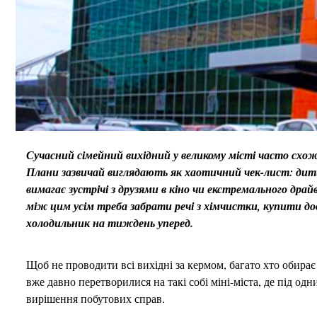
Сучасний сімейний вихідний у великому місті часто схож
Плани зазвичай виглядають як хаотичний чек-лист: дити
вимагає зустрічі з друзями в кіно чи екстремального дра
між цим усім треба забрати речі з хімчистки, купити д
холодильник на тиждень уперед.
Щоб не проводити всі вихідні за кермом, багато хто обира
вже давно перетворилися на такі собі міні-міста, де під о
вирішення побутових справ.