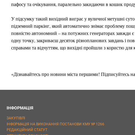
пафосу та очікування, паралельно закидаючи в кошик прод
У підсумку такий вихідний виграє у вуличної метушні сут
підземний паркінг, який автоматично знімає проблему пошу
повністю автономний – на потужних генераторах завжди є с
одну точку, закриваєш десяток різнопланових завдань і п
справами та відчуттям, що вихідні пройшли з користю для 
«Дізнавайтесь про новини міста першими! Підписуйтесь н
ІНФОРМАЦІЯ
ЗАКУПІВЛІ
ІНФОРМАЦІЯ НА ВИКОНАННЯ ПОСТАНОВИ КМУ № 1266
РЕДАКЦІЙНИЙ СТАТУТ