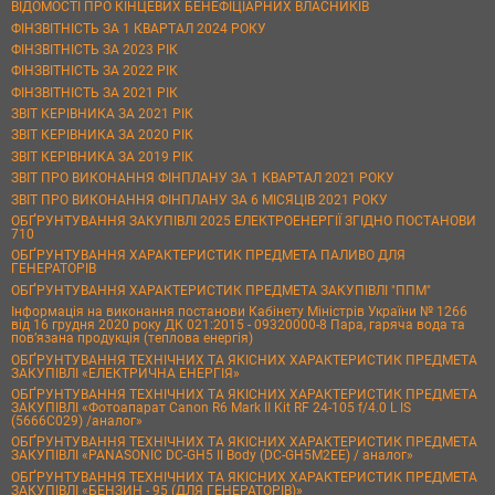
ВІДОМОСТІ ПРО КІНЦЕВИХ БЕНЕФІЦІАРНИХ ВЛАСНИКІВ
ФІНЗВІТНІСТЬ ЗА 1 КВАРТАЛ 2024 РОКУ
ФІНЗВІТНІСТЬ ЗА 2023 РІК
ФІНЗВІТНІСТЬ ЗА 2022 РІК
ФІНЗВІТНІСТЬ ЗА 2021 РІК
ЗВІТ КЕРІВНИКА ЗА 2021 РІК
ЗВІТ КЕРІВНИКА ЗА 2020 РІК
ЗВІТ КЕРІВНИКА ЗА 2019 РІК
ЗВІТ ПРО ВИКОНАННЯ ФІНПЛАНУ ЗА 1 КВАРТАЛ 2021 РОКУ
ЗВІТ ПРО ВИКОНАННЯ ФІНПЛАНУ ЗА 6 МІСЯЦІВ 2021 РОКУ
ОБҐРУНТУВАННЯ ЗАКУПІВЛІ 2025 ЕЛЕКТРОЕНЕРГІЇ ЗГІДНО ПОСТАНОВИ
710
ОБҐРУНТУВАННЯ ХАРАКТЕРИСТИК ПРЕДМЕТА ПАЛИВО ДЛЯ
ГЕНЕРАТОРІВ
ОБҐРУНТУВАННЯ ХАРАКТЕРИСТИК ПРЕДМЕТА ЗАКУПІВЛІ "ППМ"
Інформація на виконання постанови Кабінету Міністрів України № 1266
від 16 грудня 2020 року ДК 021:2015 - 09320000-8 Пара, гаряча вода та
пов’язана продукція (теплова енергія)
ОБҐРУНТУВАННЯ ТЕХНІЧНИХ ТА ЯКІСНИХ ХАРАКТЕРИСТИК ПРЕДМЕТА
ЗАКУПІВЛІ «ЕЛЕКТРИЧНА ЕНЕРГІЯ»
ОБҐРУНТУВАННЯ ТЕХНІЧНИХ ТА ЯКІСНИХ ХАРАКТЕРИСТИК ПРЕДМЕТА
ЗАКУПІВЛІ «Фотоапарат Canon R6 Mark II Kit RF 24-105 f/4.0 L IS
(5666C029) /аналог»
ОБҐРУНТУВАННЯ ТЕХНІЧНИХ ТА ЯКІСНИХ ХАРАКТЕРИСТИК ПРЕДМЕТА
ЗАКУПІВЛІ «PANASONIC DC-GH5 II Body (DC-GH5M2EE) / аналог»
ОБҐРУНТУВАННЯ ТЕХНІЧНИХ ТА ЯКІСНИХ ХАРАКТЕРИСТИК ПРЕДМЕТА
ЗАКУПІВЛІ «БЕНЗИН - 95 (ДЛЯ ГЕНЕРАТОРІВ)»