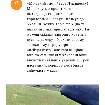
«Мінський гауляйтере Лукашеску!
Ми фіксуємо проліт кожного
шахеда, що скориставшись
коридорами Білорусі, прямує до
України, кожну твою фрікцію та
шатанину мілітарного відтінку. Ти
можеш скільки завгодно крутити
вуса на камеру і брехати своєму
заляканому народу про
«нейтралітет», але твої кінцівки
вже по самі плечі у кривавій юшці
вбивств цивільних українців. Трек
наступний: коридор для вбивць =
співучасть = каса».