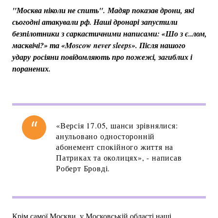
"Москва ніколи не спить". Мадяр показав дрони, які
сьогодні атакували рф. Наші дронарі запустили
безпілотники з саркастичними написами: «Шо з є..лом,
масквічі?» та «Moscow never sleeps». Після нашого
удару росіяни повідомляють про пожежі, загиблих і
поранених.
«Версія 17.05, шанси зрівнялися:
анульовано односторонній
абонемент спокійного життя на
Патриках та околицях», - написав
Роберт Бровді.
Крім самої Москви, у
Московській області наші