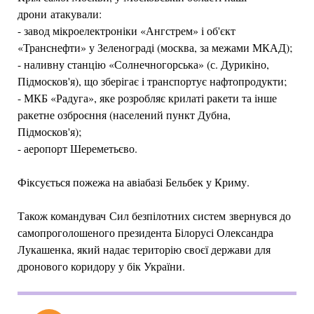
дрони атакували:
- завод мікроелектроніки «Ангстрем» і об'єкт
«Транснефти» у Зеленограді (москва, за межами МКАД);
- наливну станцію «Солнечногорська» (с. Дурикіно,
Підмосков'я), що зберігає і транспортує нафтопродукти;
- МКБ «Радуга», яке розробляє крилаті ракети та інше
ракетне озброєння (населений пункт Дубна,
Підмосков'я);
- аеропорт Шереметьєво.
Фіксується пожежа на авіабазі Бельбек у Криму.
Також командувач Сил безпілотних систем звернувся до
самопроголошеного президента Білорусі Олександра
Лукашенка, який надає територію своєї держави для
дронового коридору у бік України.