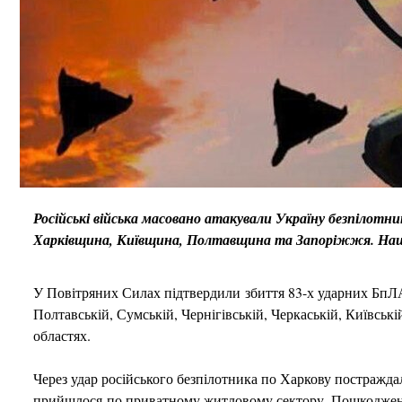
Російські війська масовано атакували Україну безпілот
Харківщина, Київщина, Полтавщина та Запоріжжя. Наша 
У Повітряних Силах підтвердили збиття 83-х ударних БпЛА 
Полтавській, Сумській, Чернігівській, Черкаській, Київські
областях.
Через удар російського безпілотника по Харкову постражда
прийшлося по приватному житловому сектору. Пошкоджені 