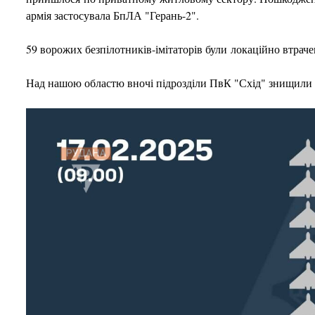
армія застосувала БпЛА "Герань-2".
59 ворожих безпілотників-імітаторів були локаційно втраче
Над нашою областю вночі підрозділи ПвК "Схід" знищили 2