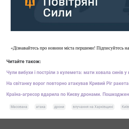
«Дізнавайтесь про новини міста першими! Підписуйтесь н
Читайте також:
Чули вибухи і постріли з кулемета: мати ховала синів у
На світанку ворог повторно атакував Кривий Ріг ракет
Країна-агресор вдарила по Києву дронами. Пошкоджен
Масована
атака
дрони
влучання на Харківщині
Киї