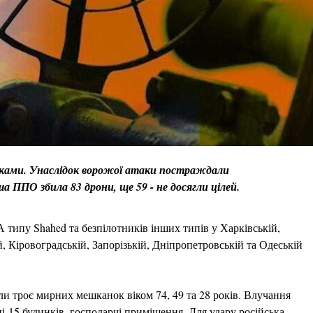
никами. Унаслідок ворожої атаки постраждали
ППО збила 83 дрони, ще 59 - не досягли цілей.
типу Shahed та безпілотників інших типів у Харківській,
й, Кіровоградській, Запорізькій, Дніпропетровській та Одеській
ли троє мирних мешканок віком 74, 49 та 28 років. Влучання
15 будинків, господарчі приміщення. Для удару російська