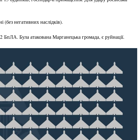
ні (без негативних наслідків).
 БпЛА. Була атакована Марганецька громада, є руйнації.