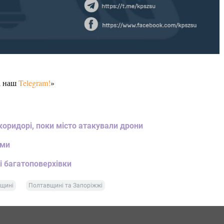
а наш
Telegram!
»
 коридорі, поки місто атакували дрони
ами
і багатоповерхівки
вщині
Полтавщині та Запоріжжі