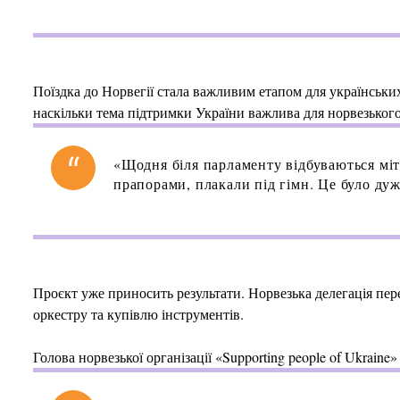
Поїздка до Норвегії стала важливим етапом для українськи
наскільки тема підтримки України важлива для норвезького
«Щодня біля парламенту відбуваються міти
прапорами, плакали під гімн. Це було дуж
Проєкт уже приносить результати. Норвезька делегація пере
оркестру та купівлю інструментів.
Голова норвезької організації «Supporting people of Ukrain