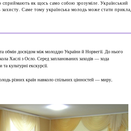
то сприймають як щось само собою зрозуміле. Український
ть захисту. Саме тому українська молодь може стати прикл
та обмін досвідом між молоддю України й Норвегії. До нього
ола Хаслі з Осло. Серед запланованих заходів — хода
 та культурні екскурсії.
молодь різних країн навколо спільних цінностей — миру,