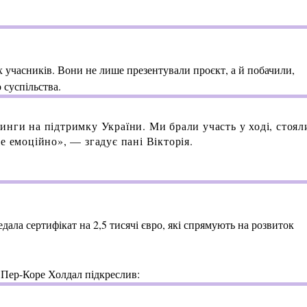
х учасників. Вони не лише презентували проєкт, а й побачили,
 суспільства.
нги на підтримку України. Ми брали участь у ході, стоял
е емоційно», — згадує пані Вікторія.
дала сертифікат на 2,5 тисячі євро, які спрямують на розвиток
e» Пер-Коре Холдал підкреслив: