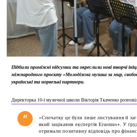
Підбили проміжні підсумки та окреслили нові творчі ініц
міжнародного проєкту «Молодіжна музика за мир, свобод
українські та норвезькі партнери.
Директорка 10-ї музичної школи Вікторія Ткаченко розповіл
«Спочатку це були лише листування й заг
який зацікавив експертів Erasmus+. У гру
отримали позитивну відповідь про фінан