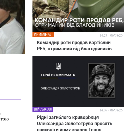
КРИМІНАЛ
14:27 - 06/08/26
Командир роти продав вартісний
РЕБ, отриманий від благодійників
ВІЙСЬКОВІ
14:09 - 06/08/26
,
Рідні загиблого криворіжця
штою
Олександра Золототруба просять
присвоїти йому звання Героя