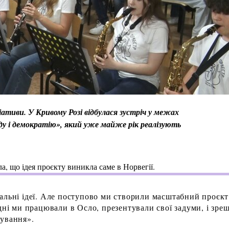
іативи. У Кривому Розі відбулася зустріч у межах
у і демократію», який уже майже рік реалізують
а, що ідея проєкту виникла саме в Норвегії.
альні ідеї. Але поступово ми створили масштабний проєкт
дні ми працювали в Осло, презентували свої задуми, і зре
сування».