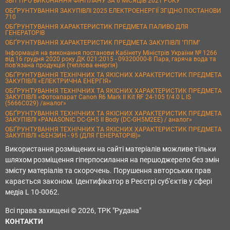
ЗВІТ ПРО ВИКОНАННЯ ФІНПЛАНУ ЗА 6 МІСЯЦІВ 2021 РОКУ
ОБҐРУНТУВАННЯ ЗАКУПІВЛІ 2025 ЕЛЕКТРОЕНЕРГІЇ ЗГІДНО ПОСТАНОВИ
710
ОБҐРУНТУВАННЯ ХАРАКТЕРИСТИК ПРЕДМЕТА ПАЛИВО ДЛЯ
ГЕНЕРАТОРІВ
ОБҐРУНТУВАННЯ ХАРАКТЕРИСТИК ПРЕДМЕТА ЗАКУПІВЛІ "ППМ"
Інформація на виконання постанови Кабінету Міністрів України № 1266
від 16 грудня 2020 року ДК 021:2015 - 09320000-8 Пара, гаряча вода та
пов’язана продукція (теплова енергія)
ОБҐРУНТУВАННЯ ТЕХНІЧНИХ ТА ЯКІСНИХ ХАРАКТЕРИСТИК ПРЕДМЕТА
ЗАКУПІВЛІ «ЕЛЕКТРИЧНА ЕНЕРГІЯ»
ОБҐРУНТУВАННЯ ТЕХНІЧНИХ ТА ЯКІСНИХ ХАРАКТЕРИСТИК ПРЕДМЕТА
ЗАКУПІВЛІ «Фотоапарат Canon R6 Mark II Kit RF 24-105 f/4.0 L IS
(5666C029) /аналог»
ОБҐРУНТУВАННЯ ТЕХНІЧНИХ ТА ЯКІСНИХ ХАРАКТЕРИСТИК ПРЕДМЕТА
ЗАКУПІВЛІ «PANASONIC DC-GH5 II Body (DC-GH5M2EE) / аналог»
ОБҐРУНТУВАННЯ ТЕХНІЧНИХ ТА ЯКІСНИХ ХАРАКТЕРИСТИК ПРЕДМЕТА
ЗАКУПІВЛІ «БЕНЗИН - 95 (ДЛЯ ГЕНЕРАТОРІВ)»
Використання розміщених на сайті матеріалів можливе тільки
шляхом розміщення гіперпосилання на першоджерело без змін
змісту матеріалів та скорочень. Порушення авторських прав
карається законом. Ідентифікатор в Реєстрі суб'єктів у сфері
медіа L 10-0062.
Всі права захищені © 2026, ТРК "Рудана"
КОНТАКТИ