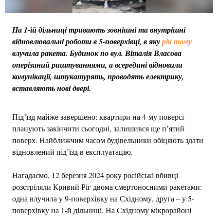
На 1-ій дільниці тривають зовнішні та внутрішні
відновлювальні роботи в 5-поверхівці, в яку
рік тому
влучила ракета. Будинок по вул. Віталія Власова
оперізаний риштуваннями, а всередині відновили
комунікації, штукатурять, проводять електрику,
вставляють нові двері.
Підʼїзд майже завершено: квартири на 4-му поверсі
планують закінчити сьогодні, залишився ще пʼятий
поверх. Найближчим часом будівельники обіцяють здати
відновлений під’їзд в експлуатацію.
Нагадаємо, 12 березня 2024 року російські вбивці
розстріляли Кривий Ріг двома смертоносними ракетами:
одна влучила у 9-поверхівку на Східному, друга – у 5-
поверхівку на 1-й дільниці. На Східному мікрорайоні