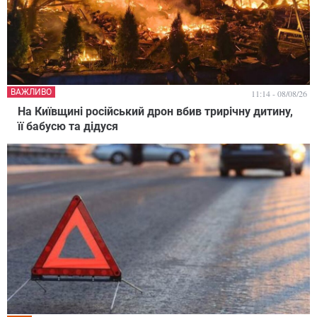
ВАЖЛИВО
11:14 - 08/08/26
На Київщині російський дрон вбив трирічну дитину,
її бабусю та дідуся