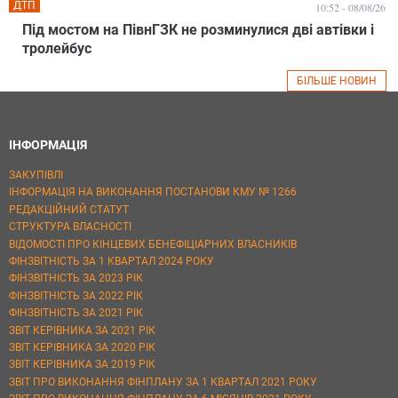
ДТП
10:52 - 08/08/26
Під мостом на ПівнГЗК не розминулися дві автівки і
тролейбус
БІЛЬШЕ НОВИН
ІНФОРМАЦІЯ
ЗАКУПІВЛІ
ІНФОРМАЦІЯ НА ВИКОНАННЯ ПОСТАНОВИ КМУ № 1266
РЕДАКЦІЙНИЙ СТАТУТ
СТРУКТУРА ВЛАСНОСТІ
ВІДОМОСТІ ПРО КІНЦЕВИХ БЕНЕФІЦІАРНИХ ВЛАСНИКІВ
ФІНЗВІТНІСТЬ ЗА 1 КВАРТАЛ 2024 РОКУ
ФІНЗВІТНІСТЬ ЗА 2023 РІК
ФІНЗВІТНІСТЬ ЗА 2022 РІК
ФІНЗВІТНІСТЬ ЗА 2021 РІК
ЗВІТ КЕРІВНИКА ЗА 2021 РІК
ЗВІТ КЕРІВНИКА ЗА 2020 РІК
ЗВІТ КЕРІВНИКА ЗА 2019 РІК
ЗВІТ ПРО ВИКОНАННЯ ФІНПЛАНУ ЗА 1 КВАРТАЛ 2021 РОКУ