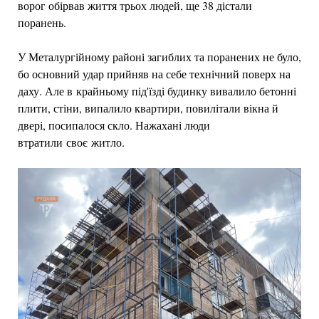
ворог обірвав життя трьох людей, ще 38 дістали
поранень.
У Металургійному районі загиблих та поранених не було,
бо основний удар прийняв на себе технічний поверх на
даху. Але в крайньому під'їзді будинку вивалило бетонні
плити, стіни, випалило квартири, повилітали вікна й
двері, посипалося скло. Нажахані люди
втратили своє житло.