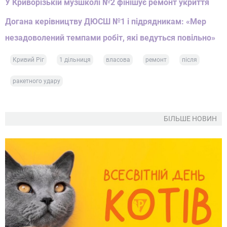
У Криворізькій музшколі №2 фінішує ремонт укриття
Догана керівництву ДЮСШ №1 і підрядникам: «Мер
незадоволений темпами робіт, які ведуться повільно»
Кривий Ріг
1 дільниця
власова
ремонт
після
ракетного удару
БІЛЬШЕ НОВИН