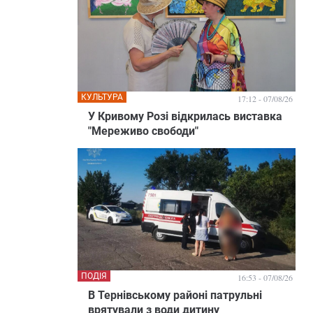
КУЛЬТУРА
17:12 - 07/08/26
У Кривому Розі відкрилась виставка
"Мереживо свободи"
ПОДІЯ
16:53 - 07/08/26
В Тернівському районі патрульні
врятували з води дитину