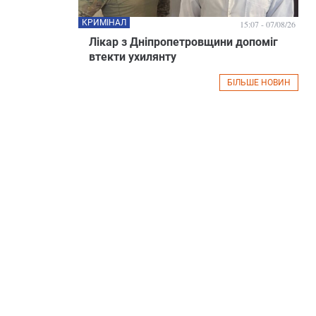
КРИМІНАЛ
15:07 - 07/08/26
Лікар з Дніпропетровщини допоміг
втекти ухилянту
БІЛЬШЕ НОВИН