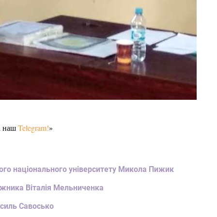
а наш
Telegram!
»
кого національного університету Микола Пижик
ожника Віталія Мельниченка
асиль Савосько