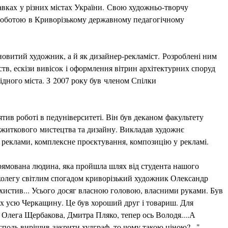
тавках у різних містах України. Свою художньо-творчу
 роботою в Криворізькому державному педагогічному
овитий художник, а й як дизайнер-рекламіст. Розроблені ним
тв, ескізи вивісок і оформлення вітрин архітектурних споруд
ідного міста. З 2007 року був членом Спілки
в роботі в педуніверситеті. Він був деканом факультету
-вжиткового мистецтва та дизайну. Викладав художнє
 реклами, комплексне проєктування, композицію у рекламі.
рямована людина, яка пройшла шлях від студента нашого
є колегу світлим спогадом криворізький художник Олександр
ахистив... Усього досяг власною головою, власними руками. Був
ах усю Черкащину. Це був хороший друг і товариш. Для
 Олега Щербакова, Дмитра Пляко, тепер ось Володя....А
осподь вирішив закрити худграф, то чому такою ціною?..."