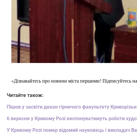
«Дізнавайтесь про новини міста першими! Підписуйтесь н
Читайте також:
Пішов у засвіти декан гірничого факультету Криворізь
6 вересня у Кривому Розі експонуватимуть роботи худ
У Кривому Розі помер відомий науковець і викладач В