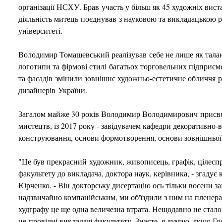
організації НСХУ. Брав участь у більш як 45 художніх вис
діяльність митець поєднував з науковою та викладацькою
університеті.
Володимир Томашевський реалізував себе не лише як талан
логотипи та фірмові стилі багатьох торговельних підприємс
та фасадів змінили зовнішнє художньо-естетичне обличчя р
дизайнерів України.
Загалом майже 30 років Володимир Володимирович присвяти
мистецтв, із 2017 року - завідувачем кафедри декоративно
конструювання, основи формотворення, основи зовнішньої
"Це був прекрасний художник, живописець, графік, цілесп
факультету до викладача, доктора наук, керівника, - згаду
Юрченко. - Він докторську дисертацію ось тільки восени з
надзвичайно компанійським, ми об'їздили з ним на пленер
худграфу це ще одна величезна втрата. Нещодавно не стало
це провідні викладачі факультету. Знаєте, я думаю, якщо Г