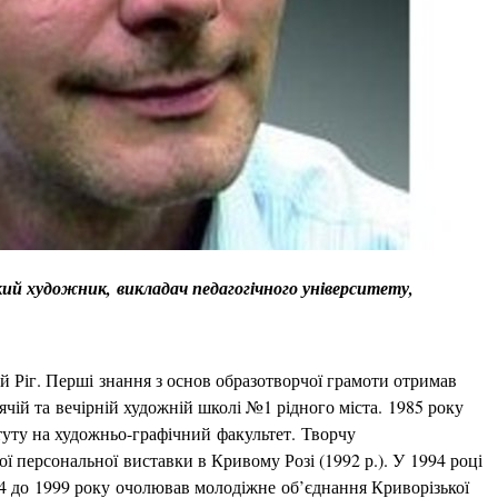
ий художник, викладач педагогічного університету,
Ріг. Перші знання з основ образотворчої грамоти отримав
тячій та вечірній художній школі №1 рідного міста. 1985 року
туту на художньо-графічний факультет. Творчу
ої персональної виставки в Кривому Розі (1992 р.). У 1994 році
94 до 1999 року очолював молодіжне об’єднання Криворізької