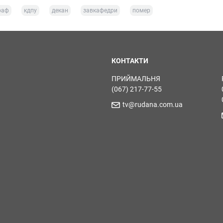
раф
кдпу
декан
завкафедри
помер
КОНТАКТИ
ПРИЙМАЛЬНЯ
(067) 217-77-55
tv@rudana.com.ua