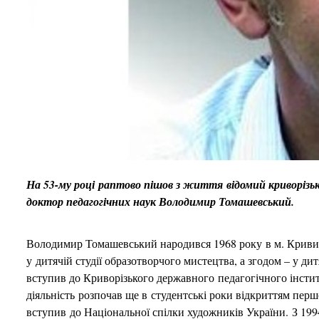
На 53-му році раптово пішов з життя відомий криворізьк
доктор педагогічних наук Володимир Томашевський.
Володимир Томашевський народився 1968 року в м. Кривий 
у дитячій студії образотворчого мистецтва, а згодом – у ди
вступив до Криворізького державного педагогічного інсти
діяльність розпочав ще в студентські роки відкриттям перш
вступив до Національної спілки художників України. З 19