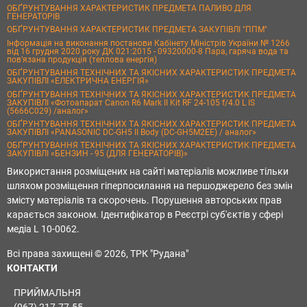
ОБҐРУНТУВАННЯ ХАРАКТЕРИСТИК ПРЕДМЕТА ПАЛИВО ДЛЯ
ГЕНЕРАТОРІВ
ОБҐРУНТУВАННЯ ХАРАКТЕРИСТИК ПРЕДМЕТА ЗАКУПІВЛІ "ППМ"
Інформація на виконання постанови Кабінету Міністрів України № 1266
від 16 грудня 2020 року ДК 021:2015 - 09320000-8 Пара, гаряча вода та
пов’язана продукція (теплова енергія)
ОБҐРУНТУВАННЯ ТЕХНІЧНИХ ТА ЯКІСНИХ ХАРАКТЕРИСТИК ПРЕДМЕТА
ЗАКУПІВЛІ «ЕЛЕКТРИЧНА ЕНЕРГІЯ»
ОБҐРУНТУВАННЯ ТЕХНІЧНИХ ТА ЯКІСНИХ ХАРАКТЕРИСТИК ПРЕДМЕТА
ЗАКУПІВЛІ «Фотоапарат Canon R6 Mark II Kit RF 24-105 f/4.0 L IS
(5666C029) /аналог»
ОБҐРУНТУВАННЯ ТЕХНІЧНИХ ТА ЯКІСНИХ ХАРАКТЕРИСТИК ПРЕДМЕТА
ЗАКУПІВЛІ «PANASONIC DC-GH5 II Body (DC-GH5M2EE) / аналог»
ОБҐРУНТУВАННЯ ТЕХНІЧНИХ ТА ЯКІСНИХ ХАРАКТЕРИСТИК ПРЕДМЕТА
ЗАКУПІВЛІ «БЕНЗИН - 95 (ДЛЯ ГЕНЕРАТОРІВ)»
Використання розміщених на сайті матеріалів можливе тільки
шляхом розміщення гіперпосилання на першоджерело без змін
змісту матеріалів та скорочень. Порушення авторських прав
карається законом. Ідентифікатор в Реєстрі суб'єктів у сфері
медіа L 10-0062.
Всі права захищені © 2026, ТРК "Рудана"
КОНТАКТИ
ПРИЙМАЛЬНЯ