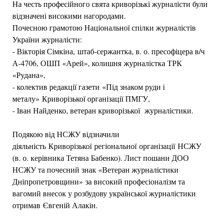
На честь професійного свята криворізькі журналісти були
відзначені високими нагородами.
Почесною грамотою Національної спілки журналістів
України журналісти:
- Вікторія Сімкіна, штаб-сержантка, в. о. пресофіцера в/ч
А-4706, ОШП «Арей», колишня журналістка ТРК
«Рудана»,
- колектив редакції газети «Під знаком руди і
металу» Криворізької організації ПМГУ,
- Іван Найденко, ветеран криворізької журналістики.
Подякою від НСЖУ відзначили
діяльність Криворізької
регіональної організації НСЖУ
(в. о. керівника Тетяна Бабенко). Лист пошани ДОО
НСЖУ та почесний знак «Ветеран журналістики
Дніпропетровщини» за високий професіоналізм та
вагомий внесок у розбудову української журналістики
отримав Євгеній Алакін.