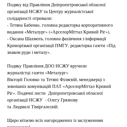
Подяку від Правління Дніпропетровської обласної
організації НСЖУ та Центру журналістської
солідарності отримали:
- Тетяна Бабенко, головна редакторка корпоративного
видання «Металург» («АрселорМіттал Кривий Ріг»),
- Оксана Шахмоть, головна фахівчиня з інформації
Криворізької організації ПМГУ, редакторка газети «Під
знаком руди і металу».
Подяку Правління ДОО НСЖУ вручили
журналістці газети «Металург»
Вікторії Головко та Тетяні Філяєвій, менеджерці з
зовнішніх комунікацій ПАТ «АрселорМіттал Кривий
Ріг». Подячні листи Дніпропетровської обласної
організації НСЖУ - Олегу Грязнову
та Людмилі Тіміргалєєвій.
Щиро вітаємо всіх нагороджених із заслуженими
відзнаками!