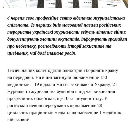
6 червня своє професійне свято відзначає журналістська
спільнота.
Із перших днів масованої навали російських
терористів українські журналісти ведуть літопис війни:
документують злочини окупантів, інформують громадян
про небезпеку, розповідають історії захисників та
цивільних, чиї долі зламала росія.
Тисячі наших колег одягли однострій і боронять країну
на передовій. На війні загинули щонайменше 150
медійників: 119 віддали життя, захищаючи Україну, 21
журналіст і журналістка були вбиті під час виконання
професійних обов’язків, ще 10 загинули в тилу. У
російській неволі перебувають щонайменше 28
цивільних працівників медіа та щонайменше 1 медійник-
військовий.