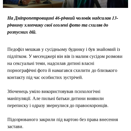
На Дніпропетровщині
46-річний чоловік надсилав 13-
річному хлопчику свої оголені фото та схиляв до
розпусних дій.
Педофіл мешкав у сусідньому будинку і був знайомий із
підлітком. У месенджері він вів із малим сусідом розмови
на сексуальні теми, надсилав дитині власні
порнографічні фото й намагався схилити до близького
контакту під час особистих зустрічей.
Збоченець уміло використовував психологічні
маніпуляції. Але пильні батьки дитини виявили
переписку і одразу звернулися до правоохоронців.
Підозрюваного закрили під вартою без права внесення
застави.