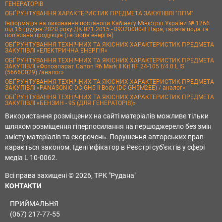
ГЕНЕРАТОРІВ
ОБҐРУНТУВАННЯ ХАРАКТЕРИСТИК ПРЕДМЕТА ЗАКУПІВЛІ "ППМ"
Інформація на виконання постанови Кабінету Міністрів України № 1266
від 16 грудня 2020 року ДК 021:2015 - 09320000-8 Пара, гаряча вода та
пов’язана продукція (теплова енергія)
ОБҐРУНТУВАННЯ ТЕХНІЧНИХ ТА ЯКІСНИХ ХАРАКТЕРИСТИК ПРЕДМЕТА
ЗАКУПІВЛІ «ЕЛЕКТРИЧНА ЕНЕРГІЯ»
ОБҐРУНТУВАННЯ ТЕХНІЧНИХ ТА ЯКІСНИХ ХАРАКТЕРИСТИК ПРЕДМЕТА
ЗАКУПІВЛІ «Фотоапарат Canon R6 Mark II Kit RF 24-105 f/4.0 L IS
(5666C029) /аналог»
ОБҐРУНТУВАННЯ ТЕХНІЧНИХ ТА ЯКІСНИХ ХАРАКТЕРИСТИК ПРЕДМЕТА
ЗАКУПІВЛІ «PANASONIC DC-GH5 II Body (DC-GH5M2EE) / аналог»
ОБҐРУНТУВАННЯ ТЕХНІЧНИХ ТА ЯКІСНИХ ХАРАКТЕРИСТИК ПРЕДМЕТА
ЗАКУПІВЛІ «БЕНЗИН - 95 (ДЛЯ ГЕНЕРАТОРІВ)»
Використання розміщених на сайті матеріалів можливе тільки
шляхом розміщення гіперпосилання на першоджерело без змін
змісту матеріалів та скорочень. Порушення авторських прав
карається законом. Ідентифікатор в Реєстрі суб'єктів у сфері
медіа L 10-0062.
Всі права захищені © 2026, ТРК "Рудана"
КОНТАКТИ
ПРИЙМАЛЬНЯ
(067) 217-77-55