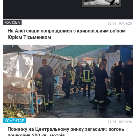
ЖАЛОБА
12:14 - 06/08/26
На Алеї слави попрощалися з криворізьким воїном
Юрієм Тісьменком
КОМЕНТАР
11:25 - 06/08/26
Пожежу на Центральному ринку загасили: вогонь
пошкодив 200 кв. метрів