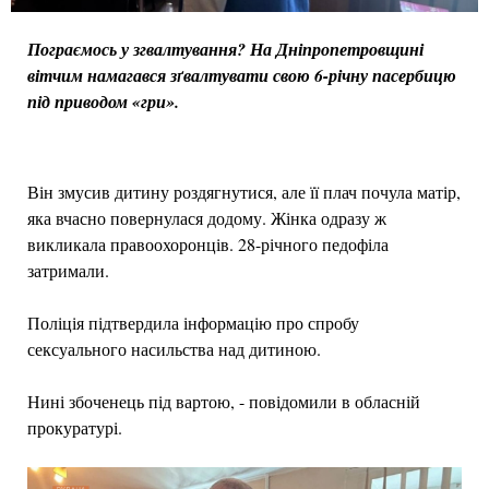
Пограємось у згвалтування? На Дніпропетровщині
вітчим намагався зґвалтувати свою 6-річну пасербицю
під приводом «гри».
Він змусив дитину роздягнутися, але її плач почула матір,
яка вчасно повернулася додому. Жінка одразу ж
викликала правоохоронців. 28-річного педофіла
затримали.
Поліція підтвердила інформацію про спробу
сексуального насильства над дитиною.
Нині збоченець під вартою, - повідомили в обласній
прокуратурі.