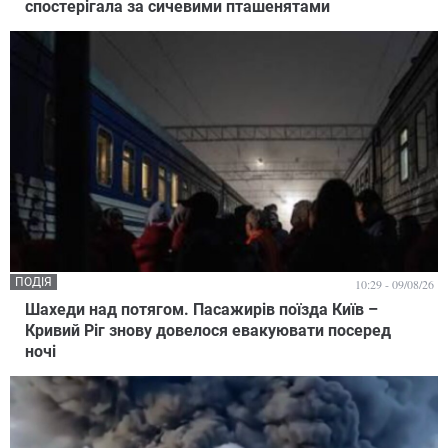
спостерігала за сичевими пташенятами
ПОДІЯ
10:29 - 09/08/26
Шахеди над потягом. Пасажирів поїзда Київ –
Кривий Ріг знову довелося евакуювати посеред
ночі