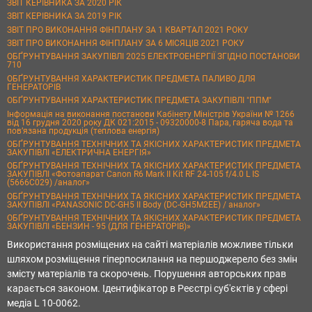
ЗВІТ КЕРІВНИКА ЗА 2020 РІК
ЗВІТ КЕРІВНИКА ЗА 2019 РІК
ЗВІТ ПРО ВИКОНАННЯ ФІНПЛАНУ ЗА 1 КВАРТАЛ 2021 РОКУ
ЗВІТ ПРО ВИКОНАННЯ ФІНПЛАНУ ЗА 6 МІСЯЦІВ 2021 РОКУ
ОБҐРУНТУВАННЯ ЗАКУПІВЛІ 2025 ЕЛЕКТРОЕНЕРГІЇ ЗГІДНО ПОСТАНОВИ
710
ОБҐРУНТУВАННЯ ХАРАКТЕРИСТИК ПРЕДМЕТА ПАЛИВО ДЛЯ
ГЕНЕРАТОРІВ
ОБҐРУНТУВАННЯ ХАРАКТЕРИСТИК ПРЕДМЕТА ЗАКУПІВЛІ "ППМ"
Інформація на виконання постанови Кабінету Міністрів України № 1266
від 16 грудня 2020 року ДК 021:2015 - 09320000-8 Пара, гаряча вода та
пов’язана продукція (теплова енергія)
ОБҐРУНТУВАННЯ ТЕХНІЧНИХ ТА ЯКІСНИХ ХАРАКТЕРИСТИК ПРЕДМЕТА
ЗАКУПІВЛІ «ЕЛЕКТРИЧНА ЕНЕРГІЯ»
ОБҐРУНТУВАННЯ ТЕХНІЧНИХ ТА ЯКІСНИХ ХАРАКТЕРИСТИК ПРЕДМЕТА
ЗАКУПІВЛІ «Фотоапарат Canon R6 Mark II Kit RF 24-105 f/4.0 L IS
(5666C029) /аналог»
ОБҐРУНТУВАННЯ ТЕХНІЧНИХ ТА ЯКІСНИХ ХАРАКТЕРИСТИК ПРЕДМЕТА
ЗАКУПІВЛІ «PANASONIC DC-GH5 II Body (DC-GH5M2EE) / аналог»
ОБҐРУНТУВАННЯ ТЕХНІЧНИХ ТА ЯКІСНИХ ХАРАКТЕРИСТИК ПРЕДМЕТА
ЗАКУПІВЛІ «БЕНЗИН - 95 (ДЛЯ ГЕНЕРАТОРІВ)»
Використання розміщених на сайті матеріалів можливе тільки
шляхом розміщення гіперпосилання на першоджерело без змін
змісту матеріалів та скорочень. Порушення авторських прав
карається законом. Ідентифікатор в Реєстрі суб'єктів у сфері
медіа L 10-0062.