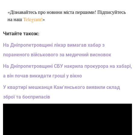
«Дізнавайтесь про новини міста першими! Підписуйтесь
на наш
Telegram!
»
Читайте також:
На Дніпропетровщині лікар вимагав хабар з
пораненого військового за медичний висновок
На Дніпропетровщині СБУ накрила прокурора на хабарі,
а він почав викидати гроші у вікно
У квартирі мешканця Кам‘янського виявили склад
зброї та боєприпасів