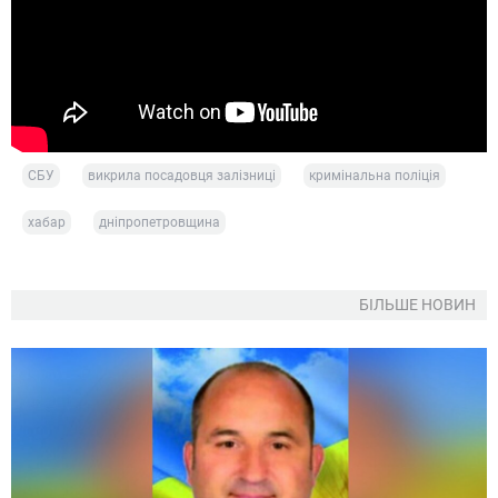
СБУ
викрила посадовця залізниці
кримінальна поліція
хабар
дніпропетровщина
БІЛЬШЕ НОВИН