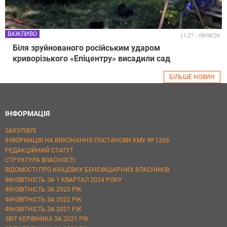
ВАЖЛИВО
13:27 - 08/08/26
Біля зруйнованого російським ударом
криворізького «Епіцентру» висадили сад
БІЛЬШЕ НОВИН
ІНФОРМАЦІЯ
ЗАКУПІВЛІ
ІНФОРМАЦІЯ НА ВИКОНАННЯ ПОСТАНОВИ КМУ № 1266
РЕДАКЦІЙНИЙ СТАТУТ
СТРУКТУРА ВЛАСНОСТІ
ВІДОМОСТІ ПРО КІНЦЕВИХ БЕНЕФІЦІАРНИХ ВЛАСНИКІВ
ФІНЗВІТНІСТЬ ЗА 1 КВАРТАЛ 2024 РОКУ
ФІНЗВІТНІСТЬ ЗА 2023 РІК
ФІНЗВІТНІСТЬ ЗА 2022 РІК
ФІНЗВІТНІСТЬ ЗА 2021 РІК
ЗВІТ КЕРІВНИКА ЗА 2021 РІК