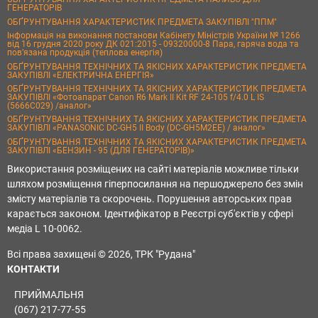
ГЕНЕРАТОРІВ
ОБҐРУНТУВАННЯ ХАРАКТЕРИСТИК ПРЕДМЕТА ЗАКУПІВЛІ "ППМ"
Інформація на виконання постанови Кабінету Міністрів України № 1266
від 16 грудня 2020 року ДК 021:2015 - 09320000-8 Пара, гаряча вода та
пов’язана продукція (теплова енергія)
ОБҐРУНТУВАННЯ ТЕХНІЧНИХ ТА ЯКІСНИХ ХАРАКТЕРИСТИК ПРЕДМЕТА
ЗАКУПІВЛІ «ЕЛЕКТРИЧНА ЕНЕРГІЯ»
ОБҐРУНТУВАННЯ ТЕХНІЧНИХ ТА ЯКІСНИХ ХАРАКТЕРИСТИК ПРЕДМЕТА
ЗАКУПІВЛІ «Фотоапарат Canon R6 Mark II Kit RF 24-105 f/4.0 L IS
(5666C029) /аналог»
ОБҐРУНТУВАННЯ ТЕХНІЧНИХ ТА ЯКІСНИХ ХАРАКТЕРИСТИК ПРЕДМЕТА
ЗАКУПІВЛІ «PANASONIC DC-GH5 II Body (DC-GH5M2EE) / аналог»
ОБҐРУНТУВАННЯ ТЕХНІЧНИХ ТА ЯКІСНИХ ХАРАКТЕРИСТИК ПРЕДМЕТА
ЗАКУПІВЛІ «БЕНЗИН - 95 (ДЛЯ ГЕНЕРАТОРІВ)»
Використання розміщених на сайті матеріалів можливе тільки
шляхом розміщення гіперпосилання на першоджерело без змін
змісту матеріалів та скорочень. Порушення авторських прав
карається законом. Ідентифікатор в Реєстрі суб'єктів у сфері
медіа L 10-0062.
Всі права захищені © 2026, ТРК "Рудана"
КОНТАКТИ
ПРИЙМАЛЬНЯ
(067) 217-77-55