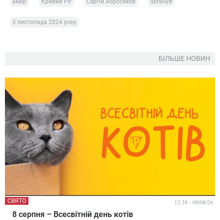
амкр
Кривий Ріг
Сергій Абросімов
загинув
3 листопада 2024 року
БІЛЬШЕ НОВИН
СВЯТО
12:38 - 08/08/26
8 серпня – Всесвітній день котів