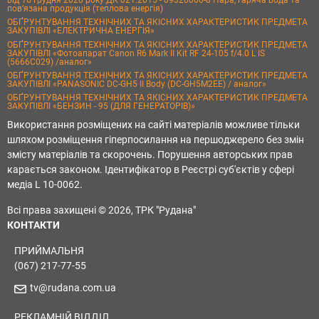
пов’язана продукція (теплова енергія)
ОБҐРУНТУВАННЯ ТЕХНІЧНИХ ТА ЯКІСНИХ ХАРАКТЕРИСТИК ПРЕДМЕТА
ЗАКУПІВЛІ «ЕЛЕКТРИЧНА ЕНЕРГІЯ»
ОБҐРУНТУВАННЯ ТЕХНІЧНИХ ТА ЯКІСНИХ ХАРАКТЕРИСТИК ПРЕДМЕТА
ЗАКУПІВЛІ «Фотоапарат Canon R6 Mark II Kit RF 24-105 f/4.0 L IS
(5666C029) /аналог»
ОБҐРУНТУВАННЯ ТЕХНІЧНИХ ТА ЯКІСНИХ ХАРАКТЕРИСТИК ПРЕДМЕТА
ЗАКУПІВЛІ «PANASONIC DC-GH5 II Body (DC-GH5M2EE) / аналог»
ОБҐРУНТУВАННЯ ТЕХНІЧНИХ ТА ЯКІСНИХ ХАРАКТЕРИСТИК ПРЕДМЕТА
ЗАКУПІВЛІ «БЕНЗИН - 95 (ДЛЯ ГЕНЕРАТОРІВ)»
Використання розміщених на сайті матеріалів можливе тільки
шляхом розміщення гіперпосилання на першоджерело без змін
змісту матеріалів та скорочень. Порушення авторських прав
карається законом. Ідентифікатор в Реєстрі суб'єктів у сфері
медіа L 10-0062.
Всі права захищені © 2026, ТРК "Рудана"
КОНТАКТИ
ПРИЙМАЛЬНЯ
(067) 217-77-55
tv@rudana.com.ua
РЕКЛАМНІЙ ВІДДІЛ