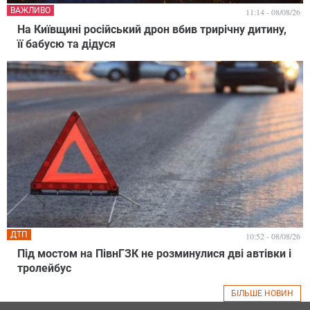
ВАЖЛИВО
11:14 - 08/08/26
На Київщині російський дрон вбив трирічну дитину,
її бабусю та дідуся
ДТП
10:52 - 08/08/26
Під мостом на ПівнГЗК не розминулися дві автівки і
тролейбус
БІЛЬШЕ НОВИН