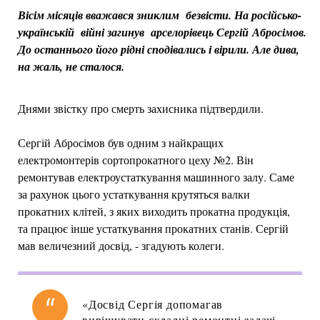
Вісім місяців вважався зниклим безвісти. На російсько-
українській війні загинув арселорівець Сергій Абросімов.
До останнього його рідні сподівались і вірили. Але дива,
на жаль, не сталося.
Днями звістку про смерть захисника підтвердили.
Сергій Абросімов був одним з найкращих
електромонтерів сортопрокатного цеху №2. Він
ремонтував електроустаткування машинного залу. Саме
за рахунок цього устаткування крутяться валки
прокатних клітей, з яких виходить прокатна продукція,
та працює інше устаткування прокатних станів. Сергій
мав величезний досвід, - згадують колеги.
«Досвід Сергія допомагав
вирішувати складні ремонтні задачі.