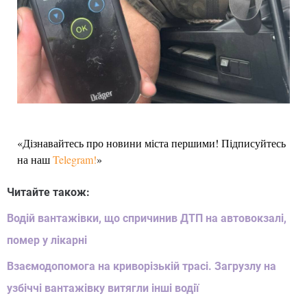
«Дізнавайтесь про новини міста першими! Підписуйтесь
на наш
Telegram!
»
Читайте також:
Водій вантажівки, що спричинив ДТП на автовокзалі,
помер у лікарні
Взаємодопомога на криворізькій трасі. Загрузлу на
узбіччі вантажівку витягли інші водії