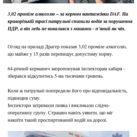
3,02 проміле алкоголю – за кермом вантажівки DAF. На
криворізькій трасі патрульні спинили водія за порушення
ПДР, а він ледь не вивалився з машини - п’яний як чіп.
Огляд на приладі Драгер показав 3,02 проміле алкоголю,
що майже у 15 разів перевищує допустиму норму.
64-річний керманич запропонував інспекторам хабаря -
збирався відкупитись 5-ма тисячами гривень.
Коли ж патрульні попередили його про відповідальність,
підвищив суму.
Інспектори затримали пияка і викликали слідчо-
оперативну групу. Страшно навіть уявити, що міг
накоїти такий проспиртований водій на дорозі.