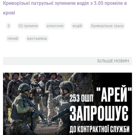
Криворізькі патрульні зупинили водія з 3.05 проміле в
крові
3
02 проміле
алкоголю
водій
Криворізька траса
пяний
вантажівка
БІЛЬШЕ НОВИН