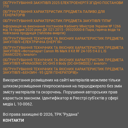
ОБҐРУНТУВАННЯ ЗАКУПІВЛІ 2025 ЕЛЕКТРОЕНЕРГІЇ ЗГІДНО ПОСТАНОВИ
710
ОБҐРУНТУВАННЯ ХАРАКТЕРИСТИК ПРЕДМЕТА ПАЛИВО ДЛЯ
ГЕНЕРАТОРІВ
ОБҐРУНТУВАННЯ ХАРАКТЕРИСТИК ПРЕДМЕТА ЗАКУПІВЛІ "ППМ"
Інформація на виконання постанови Кабінету Міністрів України № 1266
від 16 грудня 2020 року ДК 021:2015 - 09320000-8 Пара, гаряча вода та
пов’язана продукція (теплова енергія)
ОБҐРУНТУВАННЯ ТЕХНІЧНИХ ТА ЯКІСНИХ ХАРАКТЕРИСТИК ПРЕДМЕТА
ЗАКУПІВЛІ «ЕЛЕКТРИЧНА ЕНЕРГІЯ»
ОБҐРУНТУВАННЯ ТЕХНІЧНИХ ТА ЯКІСНИХ ХАРАКТЕРИСТИК ПРЕДМЕТА
ЗАКУПІВЛІ «Фотоапарат Canon R6 Mark II Kit RF 24-105 f/4.0 L IS
(5666C029) /аналог»
ОБҐРУНТУВАННЯ ТЕХНІЧНИХ ТА ЯКІСНИХ ХАРАКТЕРИСТИК ПРЕДМЕТА
ЗАКУПІВЛІ «PANASONIC DC-GH5 II Body (DC-GH5M2EE) / аналог»
ОБҐРУНТУВАННЯ ТЕХНІЧНИХ ТА ЯКІСНИХ ХАРАКТЕРИСТИК ПРЕДМЕТА
ЗАКУПІВЛІ «БЕНЗИН - 95 (ДЛЯ ГЕНЕРАТОРІВ)»
Використання розміщених на сайті матеріалів можливе тільки
шляхом розміщення гіперпосилання на першоджерело без змін
змісту матеріалів та скорочень. Порушення авторських прав
карається законом. Ідентифікатор в Реєстрі суб'єктів у сфері
медіа L 10-0062.
Всі права захищені © 2026, ТРК "Рудана"
КОНТАКТИ