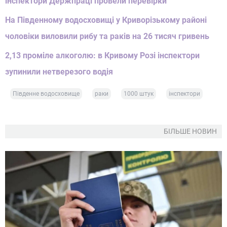
інспектори Держпраці провели перевірки
На Південному водосховищі у Криворізькому районі
чоловіки виловили рибу та раків на 26 тисяч гривень
2,13 проміле алкоголю: в Кривому Розі інспектори
зупинили нетверезого водія
Південне водосховище
раки
1000 штук
інспектори
БІЛЬШЕ НОВИН