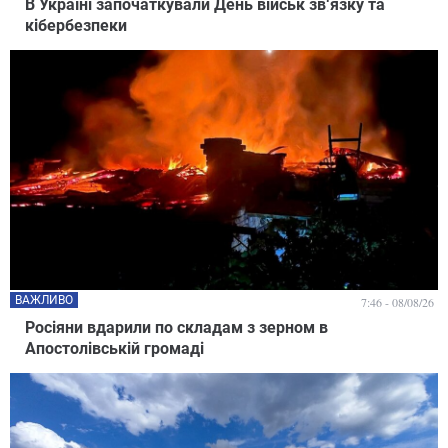
В Україні започаткували День військ зв‘язку та
кібербезпеки
ВАЖЛИВО
7:46 - 08/08/26
Росіяни вдарили по складам з зерном в
Апостолівській громаді