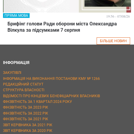
ПРЯМА МОВА
19:56 - 07/08/26
Брифінг голови Ради оборони міста Олександра
Вілкула за підсумками 7 серпня
БІЛЬШЕ НОВИН
ІНФОРМАЦІЯ
ЗАКУПІВЛІ
ІНФОРМАЦІЯ НА ВИКОНАННЯ ПОСТАНОВИ КМУ № 1266
РЕДАКЦІЙНИЙ СТАТУТ
СТРУКТУРА ВЛАСНОСТІ
ВІДОМОСТІ ПРО КІНЦЕВИХ БЕНЕФІЦІАРНИХ ВЛАСНИКІВ
ФІНЗВІТНІСТЬ ЗА 1 КВАРТАЛ 2024 РОКУ
ФІНЗВІТНІСТЬ ЗА 2023 РІК
ФІНЗВІТНІСТЬ ЗА 2022 РІК
ФІНЗВІТНІСТЬ ЗА 2021 РІК
ЗВІТ КЕРІВНИКА ЗА 2021 РІК
ЗВІТ КЕРІВНИКА ЗА 2020 РІК