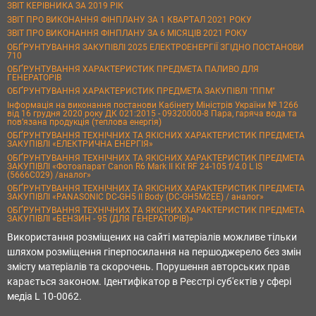
ЗВІТ КЕРІВНИКА ЗА 2019 РІК
ЗВІТ ПРО ВИКОНАННЯ ФІНПЛАНУ ЗА 1 КВАРТАЛ 2021 РОКУ
ЗВІТ ПРО ВИКОНАННЯ ФІНПЛАНУ ЗА 6 МІСЯЦІВ 2021 РОКУ
ОБҐРУНТУВАННЯ ЗАКУПІВЛІ 2025 ЕЛЕКТРОЕНЕРГІЇ ЗГІДНО ПОСТАНОВИ
710
ОБҐРУНТУВАННЯ ХАРАКТЕРИСТИК ПРЕДМЕТА ПАЛИВО ДЛЯ
ГЕНЕРАТОРІВ
ОБҐРУНТУВАННЯ ХАРАКТЕРИСТИК ПРЕДМЕТА ЗАКУПІВЛІ "ППМ"
Інформація на виконання постанови Кабінету Міністрів України № 1266
від 16 грудня 2020 року ДК 021:2015 - 09320000-8 Пара, гаряча вода та
пов’язана продукція (теплова енергія)
ОБҐРУНТУВАННЯ ТЕХНІЧНИХ ТА ЯКІСНИХ ХАРАКТЕРИСТИК ПРЕДМЕТА
ЗАКУПІВЛІ «ЕЛЕКТРИЧНА ЕНЕРГІЯ»
ОБҐРУНТУВАННЯ ТЕХНІЧНИХ ТА ЯКІСНИХ ХАРАКТЕРИСТИК ПРЕДМЕТА
ЗАКУПІВЛІ «Фотоапарат Canon R6 Mark II Kit RF 24-105 f/4.0 L IS
(5666C029) /аналог»
ОБҐРУНТУВАННЯ ТЕХНІЧНИХ ТА ЯКІСНИХ ХАРАКТЕРИСТИК ПРЕДМЕТА
ЗАКУПІВЛІ «PANASONIC DC-GH5 II Body (DC-GH5M2EE) / аналог»
ОБҐРУНТУВАННЯ ТЕХНІЧНИХ ТА ЯКІСНИХ ХАРАКТЕРИСТИК ПРЕДМЕТА
ЗАКУПІВЛІ «БЕНЗИН - 95 (ДЛЯ ГЕНЕРАТОРІВ)»
Використання розміщених на сайті матеріалів можливе тільки
шляхом розміщення гіперпосилання на першоджерело без змін
змісту матеріалів та скорочень. Порушення авторських прав
карається законом. Ідентифікатор в Реєстрі суб'єктів у сфері
медіа L 10-0062.