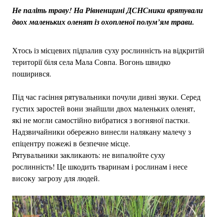
Не паліть траву! На Рівненщині ДСНСники врятували
двох маленьких оленят із охопленої полум’ям трави.
Хтось із місцевих підпалив суху рослинність на відкритій
території біля села Мала Совпа. Вогонь швидко
поширився.
Під час гасіння рятувальники почули дивні звуки. Серед
густих заростей вони знайшли двох маленьких оленят,
які не могли самостійно вибратися з вогняної пастки.
Надзвичайники обережно винесли налякану малечу з
епіцентру пожежі в безпечне місце.
Рятувальники закликають: не випалюйте суху
рослинність! Це шкодить тваринам і рослинам і несе
високу загрозу для людей.