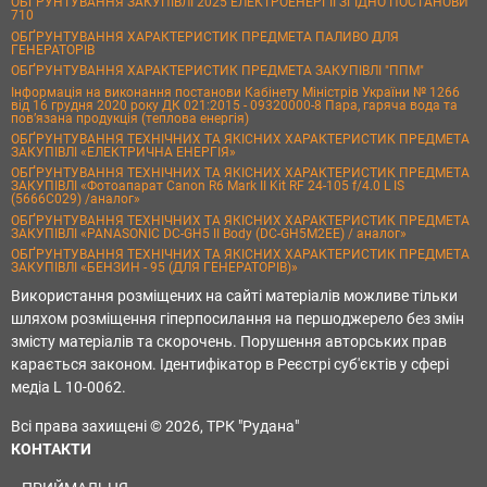
ОБҐРУНТУВАННЯ ЗАКУПІВЛІ 2025 ЕЛЕКТРОЕНЕРГІЇ ЗГІДНО ПОСТАНОВИ
710
ОБҐРУНТУВАННЯ ХАРАКТЕРИСТИК ПРЕДМЕТА ПАЛИВО ДЛЯ
ГЕНЕРАТОРІВ
ОБҐРУНТУВАННЯ ХАРАКТЕРИСТИК ПРЕДМЕТА ЗАКУПІВЛІ "ППМ"
Інформація на виконання постанови Кабінету Міністрів України № 1266
від 16 грудня 2020 року ДК 021:2015 - 09320000-8 Пара, гаряча вода та
пов’язана продукція (теплова енергія)
ОБҐРУНТУВАННЯ ТЕХНІЧНИХ ТА ЯКІСНИХ ХАРАКТЕРИСТИК ПРЕДМЕТА
ЗАКУПІВЛІ «ЕЛЕКТРИЧНА ЕНЕРГІЯ»
ОБҐРУНТУВАННЯ ТЕХНІЧНИХ ТА ЯКІСНИХ ХАРАКТЕРИСТИК ПРЕДМЕТА
ЗАКУПІВЛІ «Фотоапарат Canon R6 Mark II Kit RF 24-105 f/4.0 L IS
(5666C029) /аналог»
ОБҐРУНТУВАННЯ ТЕХНІЧНИХ ТА ЯКІСНИХ ХАРАКТЕРИСТИК ПРЕДМЕТА
ЗАКУПІВЛІ «PANASONIC DC-GH5 II Body (DC-GH5M2EE) / аналог»
ОБҐРУНТУВАННЯ ТЕХНІЧНИХ ТА ЯКІСНИХ ХАРАКТЕРИСТИК ПРЕДМЕТА
ЗАКУПІВЛІ «БЕНЗИН - 95 (ДЛЯ ГЕНЕРАТОРІВ)»
Використання розміщених на сайті матеріалів можливе тільки
шляхом розміщення гіперпосилання на першоджерело без змін
змісту матеріалів та скорочень. Порушення авторських прав
карається законом. Ідентифікатор в Реєстрі суб'єктів у сфері
медіа L 10-0062.
Всі права захищені © 2026, ТРК "Рудана"
КОНТАКТИ