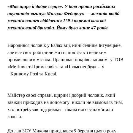
«Мав щире й добре серце». У бою проти російських
окупантів загинув Микола Федорчук — механік‑водій
механізованого відділення 129-ї окремої важкої
механізованої бригади. Йому було лише 47 років.
Народився чоловік у Балахівці, нині селище Інгулецьке,
але все своє робітниче життя пов‘язав з великим
промисловим містом. Працював покрівельником у ТОВ
«Метінвест‑Промсервіс» та «Промспецбуд» - у
Кривому Розі та Києві.
Майстер своєї справи, щирий і добрий чоловік, який
завжди приходив на допомогу, ніколи не відмовляв тим,
хто потребував підтримки - таким його запамʼятали
колеги.
До лав ЗСУ Микола приєднався 9 березня цього року.