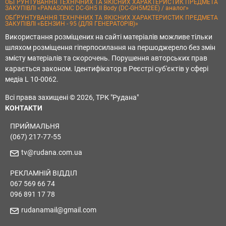
ОБҐРУНТУВАННЯ ТЕХНІЧНИХ ТА ЯКІСНИХ ХАРАКТЕРИСТИК ПРЕДМЕТА
ЗАКУПІВЛІ «PANASONIC DC-GH5 II Body (DC-GH5M2EE) / аналог»
ОБҐРУНТУВАННЯ ТЕХНІЧНИХ ТА ЯКІСНИХ ХАРАКТЕРИСТИК ПРЕДМЕТА
ЗАКУПІВЛІ «БЕНЗИН - 95 (ДЛЯ ГЕНЕРАТОРІВ)»
Використання розміщених на сайті матеріалів можливе тільки
шляхом розміщення гіперпосилання на першоджерело без змін
змісту матеріалів та скорочень. Порушення авторських прав
карається законом. Ідентифікатор в Реєстрі суб'єктів у сфері
медіа L 10-0062.
Всі права захищені © 2026, ТРК "Рудана"
КОНТАКТИ
ПРИЙМАЛЬНЯ
(067) 217-77-55
tv@rudana.com.ua
РЕКЛАМНІЙ ВІДДІЛ
067 569 66 74
096 891 17 78
rudanamail@gmail.com