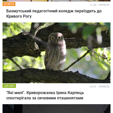
ОСВІТА
11:44 - 09/08/26
Бахмутський педагогічний коледж переїздить до
Кривого Рогу
ЦІКАВО
10:41 - 09/08/26
"Які милі". Криворожанка Ірина Карпець
спостерігала за сичевими пташенятами