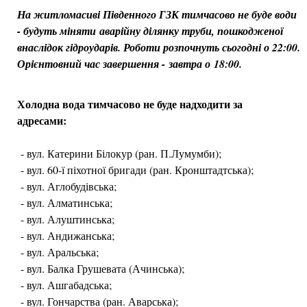
На житломасиві Південного ГЗК тимчасово не буде води
- будуть міняти аварійну ділянку труби, пошкодженої
внаслідок гідроударів. Роботи розпочнуть сьогодні о 22:00.
Орієнтовний час завершення - завтра о 18:00.
Холодна вода тимчасово не буде надходити за
адресами:
- вул. Катерини Білокур (ран. П.Лумумби);
- вул. 60-ї піхотної бригади (ран. Кронштадтська);
- вул. Аглобудівська;
- вул. Алматинська;
- вул. Алуштинська;
- вул. Андижанська;
- вул. Аральська;
- вул. Балка Грушевата (Ачинська);
- вул. Ашгабадська;
- вул. Гончарства (ран. Аварська);