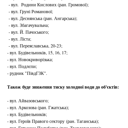
- вул. Родини Кислових (ран. Громової);
- вул. Груні Романової;
- вул. Деснянська (ран. Ангарська);
- вул. Збагачувальна;
- вул. Й. Пачоського;
- вул. Ліста;
- вул. Переяславська, 20-23;
- вул. Будівельників, 15, 16, 17;
- вул. Новокриворізька;
- вул. Подлєпи;
- рудник "ПівдГЗК".
Також буде зниження тиску холодної води до об'єктів:
- вул. Айвазовського;
- вул. Аркозова (ран. Гжатська);
- вул. Будівельників;
- вул. Героїв Правого сектору (ран. Таганська);
- вул. Гетьмана Полуботка (ран. Твардовського);