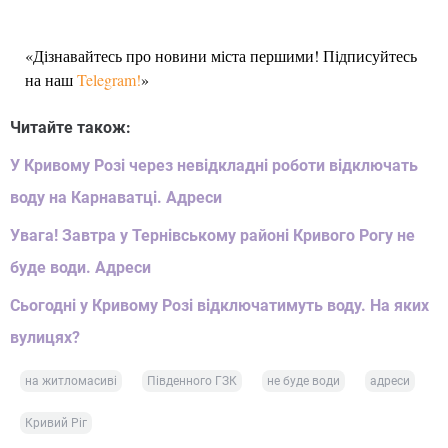
«Дізнавайтесь про новини міста першими! Підписуйтесь
на наш
Telegram!
»
Читайте також:
У Кривому Розі через невідкладні роботи відключать
воду на Карнаватці. Адреси
Увага! Завтра у Тернівському районі Кривого Рогу не
буде води. Адреси
Сьогодні у Кривому Розі відключатимуть воду. На яких
вулицях?
на житломасиві
Південного ГЗК
не буде води
адреси
Кривий Ріг