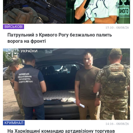
ВІЙСЬКОВІ
15:10 - 08/08/26
Патрульний з Кривого Рогу безжально палить
ворога на фронті
КРИМІНАЛ
14:16 - 08/08/26
На Харківщині командир артдивізіону торгував