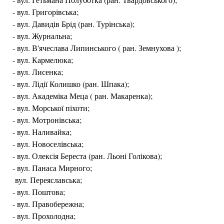
- вул. Григорівська;
- вул. Давидів Брід (ран. Турінська);
- вул. Журнальна;
- вул. В'ячеслава Липинського ( ран. Земнухова );
- вул. Кармелюка;
- вул. Лисенка;
- вул. Лідії Колишко (ран. Шпака);
- вул. Академіка Меца ( ран. Макаренка);
- вул. Морської піхоти;
- вул. Мотронівська;
- вул. Наливайка;
- вул. Новоселівська;
- вул. Олексія Береста (ран. Льоні Голікова);
- вул. Панаса Мирного;
вул. Переяславська;
- вул. Поштова;
- вул. Правобережна;
- вул. Прохолодна;