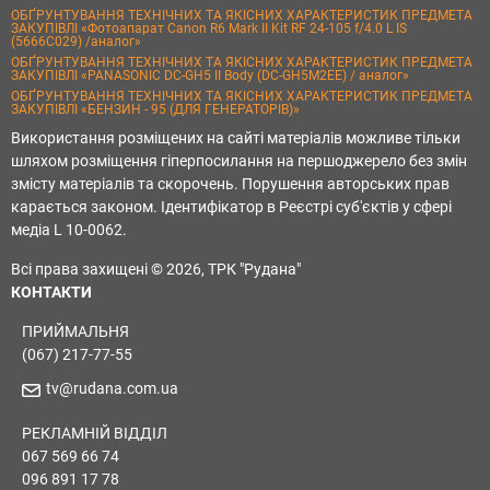
ОБҐРУНТУВАННЯ ТЕХНІЧНИХ ТА ЯКІСНИХ ХАРАКТЕРИСТИК ПРЕДМЕТА
ЗАКУПІВЛІ «Фотоапарат Canon R6 Mark II Kit RF 24-105 f/4.0 L IS
(5666C029) /аналог»
ОБҐРУНТУВАННЯ ТЕХНІЧНИХ ТА ЯКІСНИХ ХАРАКТЕРИСТИК ПРЕДМЕТА
ЗАКУПІВЛІ «PANASONIC DC-GH5 II Body (DC-GH5M2EE) / аналог»
ОБҐРУНТУВАННЯ ТЕХНІЧНИХ ТА ЯКІСНИХ ХАРАКТЕРИСТИК ПРЕДМЕТА
ЗАКУПІВЛІ «БЕНЗИН - 95 (ДЛЯ ГЕНЕРАТОРІВ)»
Використання розміщених на сайті матеріалів можливе тільки
шляхом розміщення гіперпосилання на першоджерело без змін
змісту матеріалів та скорочень. Порушення авторських прав
карається законом. Ідентифікатор в Реєстрі суб'єктів у сфері
медіа L 10-0062.
Всі права захищені © 2026, ТРК "Рудана"
КОНТАКТИ
ПРИЙМАЛЬНЯ
(067) 217-77-55
tv@rudana.com.ua
РЕКЛАМНІЙ ВІДДІЛ
067 569 66 74
096 891 17 78