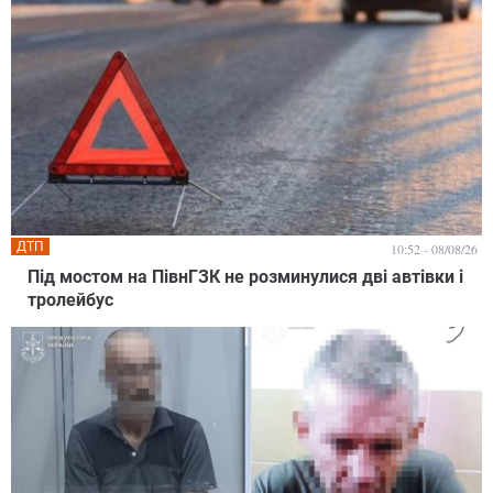
ДТП
10:52 - 08/08/26
Під мостом на ПівнГЗК не розминулися дві автівки і
тролейбус