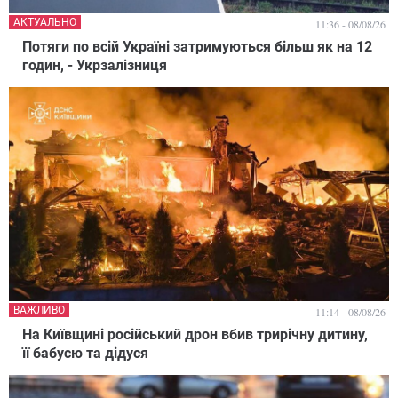
АКТУАЛЬНО
11:36 - 08/08/26
Потяги по всій Україні затримуються більш як на 12
годин, - Укрзалізниця
ВАЖЛИВО
11:14 - 08/08/26
На Київщині російський дрон вбив трирічну дитину,
її бабусю та дідуся