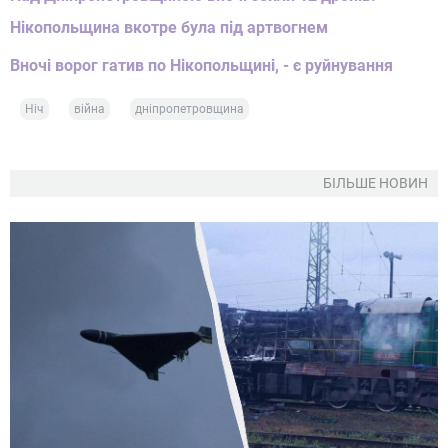
Нікопольщина вкотре була під артвогнем
Вночі ворог гатив по Нікопольщині, - є руйнування
Ніч
війна
дніпропетровщина
БІЛЬШЕ НОВИН