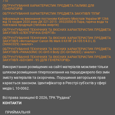
710
ОБҐРУНТУВАННЯ ХАРАКТЕРИСТИК ПРЕДМЕТА ПАЛИВО ДЛЯ
ГЕНЕРАТОРІВ
ОБҐРУНТУВАННЯ ХАРАКТЕРИСТИК ПРЕДМЕТА ЗАКУПІВЛІ "ППМ"
Інформація на виконання постанови Кабінету Міністрів України № 1266
від 16 грудня 2020 року ДК 021:2015 - 09320000-8 Пара, гаряча вода та
пов’язана продукція (теплова енергія)
ОБҐРУНТУВАННЯ ТЕХНІЧНИХ ТА ЯКІСНИХ ХАРАКТЕРИСТИК ПРЕДМЕТА
ЗАКУПІВЛІ «ЕЛЕКТРИЧНА ЕНЕРГІЯ»
ОБҐРУНТУВАННЯ ТЕХНІЧНИХ ТА ЯКІСНИХ ХАРАКТЕРИСТИК ПРЕДМЕТА
ЗАКУПІВЛІ «Фотоапарат Canon R6 Mark II Kit RF 24-105 f/4.0 L IS
(5666C029) /аналог»
ОБҐРУНТУВАННЯ ТЕХНІЧНИХ ТА ЯКІСНИХ ХАРАКТЕРИСТИК ПРЕДМЕТА
ЗАКУПІВЛІ «PANASONIC DC-GH5 II Body (DC-GH5M2EE) / аналог»
ОБҐРУНТУВАННЯ ТЕХНІЧНИХ ТА ЯКІСНИХ ХАРАКТЕРИСТИК ПРЕДМЕТА
ЗАКУПІВЛІ «БЕНЗИН - 95 (ДЛЯ ГЕНЕРАТОРІВ)»
Використання розміщених на сайті матеріалів можливе тільки
шляхом розміщення гіперпосилання на першоджерело без змін
змісту матеріалів та скорочень. Порушення авторських прав
карається законом. Ідентифікатор в Реєстрі суб'єктів у сфері
медіа L 10-0062.
Всі права захищені © 2026, ТРК "Рудана"
КОНТАКТИ
ПРИЙМАЛЬНЯ