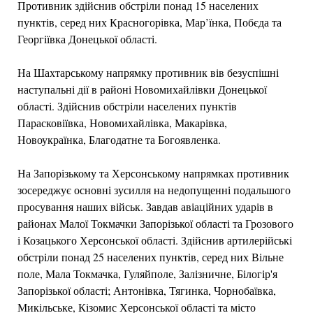
Противник здійснив обстріли понад 15 населених
пунктів, серед них Красногорівка, Мар’їнка, Побєда та
Георгіївка Донецької області.
На Шахтарському напрямку противник вів безуспішні
наступальні дії в районі Новомихайлівки Донецької
області. Здійснив обстріли населених пунктів
Парасковіївка, Новомихайлівка, Макарівка,
Новоукраїнка, Благодатне та Богоявленка.
На Запорізькому та Херсонському напрямках противник
зосереджує основні зусилля на недопущенні подальшого
просування наших військ. Завдав авіаційних ударів в
районах Малої Токмачки Запорізької області та Грозового
і Козацького Херсонської області. Здійснив артилерійські
обстріли понад 25 населених пунктів, серед них Вільне
поле, Мала Токмачка, Гуляйполе, Залізничне, Білогір'я
Запорізької області; Антонівка, Тягинка, Чорнобаївка,
Микільське, Кізомис Херсонської області та місто