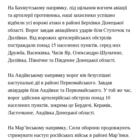
На Бахмутському напрямку, під щільним вогнем авіації
та артилерії противника, наші захисники успішно
відбили усі ворожі атаки в районі Берхівки Донецької
області. Ворог завдав авіаційних ударів біля Ступочок та
Диліївки. Від ворожих артилерійських обстрілів
постраждали понад 15 населених пунктів, серед них
Дружба, Васюківка, Часів Яр, Олександро-Шультине,
Диліївка, Північне та Південне Донецької області.
На Авдіївському напрямку ворог вів безуспішні
наступальні дії в районі Первомайського. Завдав
авіаударів біля Авдіївки та Первомайського. У той же час,
ворог здійснив артилерійські обстріли понад 10
населених пунктів, зокрема це Бердичі, Керамік,
Ласточкине, Авдіївка Донецької області.
На Мар’їнському напрямку, Сили оборони продовжують
стримувати наступ російських військ в районі Мар’їнки.