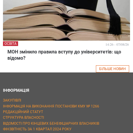
ОСВІТА
14:26 - 07/08/26
МОН змінило правила вступу до університетів: що
відомо?
БІЛЬШЕ НОВИН
ІНФОРМАЦІЯ
ЗАКУПІВЛІ
ІНФОРМАЦІЯ НА ВИКОНАННЯ ПОСТАНОВИ КМУ № 1266
РЕДАКЦІЙНИЙ СТАТУТ
СТРУКТУРА ВЛАСНОСТІ
ВІДОМОСТІ ПРО КІНЦЕВИХ БЕНЕФІЦІАРНИХ ВЛАСНИКІВ
ФІНЗВІТНІСТЬ ЗА 1 КВАРТАЛ 2024 РОКУ