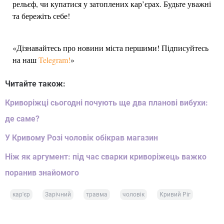
рельєф, чи купатися у затоплених кар’єрах. Будьте уважні
та бережіть себе!
«Дізнавайтесь про новини міста першими! Підписуйтесь
на наш
Telegram!
»
Читайте також:
Криворіжці сьогодні почують ще два планові вибухи:
де саме?
У Кривому Розі чоловік обікрав магазин
Ніж як аргумент: під час сварки криворіжець важко
поранив знайомого
кар'єр
Зарічний
травма
чоловік
Кривий Ріг