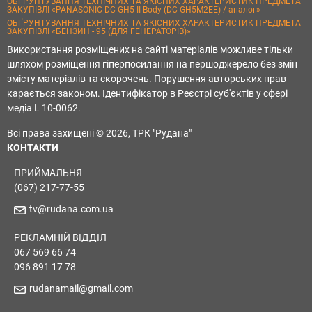
ОБҐРУНТУВАННЯ ТЕХНІЧНИХ ТА ЯКІСНИХ ХАРАКТЕРИСТИК ПРЕДМЕТА
ЗАКУПІВЛІ «PANASONIC DC-GH5 II Body (DC-GH5M2EE) / аналог»
ОБҐРУНТУВАННЯ ТЕХНІЧНИХ ТА ЯКІСНИХ ХАРАКТЕРИСТИК ПРЕДМЕТА
ЗАКУПІВЛІ «БЕНЗИН - 95 (ДЛЯ ГЕНЕРАТОРІВ)»
Використання розміщених на сайті матеріалів можливе тільки
шляхом розміщення гіперпосилання на першоджерело без змін
змісту матеріалів та скорочень. Порушення авторських прав
карається законом. Ідентифікатор в Реєстрі суб'єктів у сфері
медіа L 10-0062.
Всі права захищені © 2026, ТРК "Рудана"
КОНТАКТИ
ПРИЙМАЛЬНЯ
(067) 217-77-55
tv@rudana.com.ua
РЕКЛАМНІЙ ВІДДІЛ
067 569 66 74
096 891 17 78
rudanamail@gmail.com