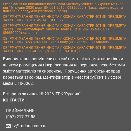
Інформація на виконання постанови Кабінету Міністрів України № 1266
від 16 грудня 2020 року ДК 021:2015 - 09320000-8 Пара, гаряча вода та
пов’язана продукція (теплова енергія)
ОБҐРУНТУВАННЯ ТЕХНІЧНИХ ТА ЯКІСНИХ ХАРАКТЕРИСТИК ПРЕДМЕТА
ЗАКУПІВЛІ «ЕЛЕКТРИЧНА ЕНЕРГІЯ»
ОБҐРУНТУВАННЯ ТЕХНІЧНИХ ТА ЯКІСНИХ ХАРАКТЕРИСТИК ПРЕДМЕТА
ЗАКУПІВЛІ «Фотоапарат Canon R6 Mark II Kit RF 24-105 f/4.0 L IS
(5666C029) /аналог»
ОБҐРУНТУВАННЯ ТЕХНІЧНИХ ТА ЯКІСНИХ ХАРАКТЕРИСТИК ПРЕДМЕТА
ЗАКУПІВЛІ «PANASONIC DC-GH5 II Body (DC-GH5M2EE) / аналог»
ОБҐРУНТУВАННЯ ТЕХНІЧНИХ ТА ЯКІСНИХ ХАРАКТЕРИСТИК ПРЕДМЕТА
ЗАКУПІВЛІ «БЕНЗИН - 95 (ДЛЯ ГЕНЕРАТОРІВ)»
Використання розміщених на сайті матеріалів можливе тільки
шляхом розміщення гіперпосилання на першоджерело без змін
змісту матеріалів та скорочень. Порушення авторських прав
карається законом. Ідентифікатор в Реєстрі суб'єктів у сфері
медіа L 10-0062.
Всі права захищені © 2026, ТРК "Рудана"
КОНТАКТИ
ПРИЙМАЛЬНЯ
(067) 217-77-55
tv@rudana.com.ua