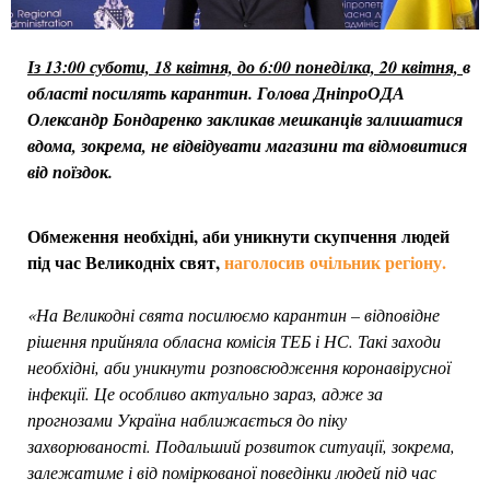
Із 13:00 суботи, 18 квітня, до 6:00 понеділка, 20 квітня,
в
області посилять карантин. Голова ДніпроОДА
Олександр Бондаренко закликав мешканців залишатися
вдома, зокрема, не відвідувати магазини та відмовитися
від поїздок.
Обмеження необхідні, аби уникнути скупчення людей
під час Великодніх свят,
наголосив очільник регіону.
«На Великодні свята посилюємо карантин – відповідне
рішення прийняла обласна комісія ТЕБ і НС. Такі заходи
необхідні, аби уникнути розповсюдження коронавірусної
інфекції. Це особливо актуально зараз, адже за
прогнозами Україна наближається до піку
захворюваності. Подальший розвиток ситуації, зокрема,
залежатиме і від поміркованої поведінки людей під час