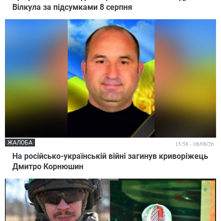
Вілкула за підсумками 8 серпня
ЖАЛОБА
15:58 - 08/08/26
На російсько-українській війні загинув криворіжець
Дмитро Корнюшин