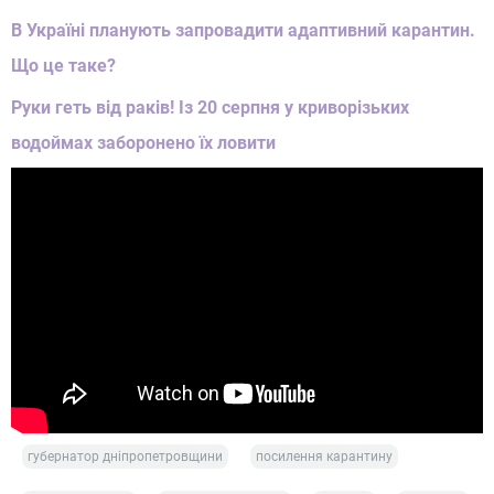
В Україні планують запровадити адаптивний карантин.
Що це таке?
Руки геть від раків! Із 20 серпня у криворізьких
водоймах заборонено їх ловити
губернатор дніпропетровщини
посилення карантину