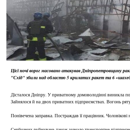
Цієї ночі ворог масовано атакував Дніпропетровщину рак
"Схід" збили над областю 5 крилатих ракет та 6 «шахеді
Дісталося Дніпру. У приватному домоволодінні виникла по
Зайнялося й на двох приватних підприємствах. Вогонь ря
Понівечена заправка. Постраждав її працівник. Чоловікові
Серйозних руйнувань також зазнало транспортне підприєм