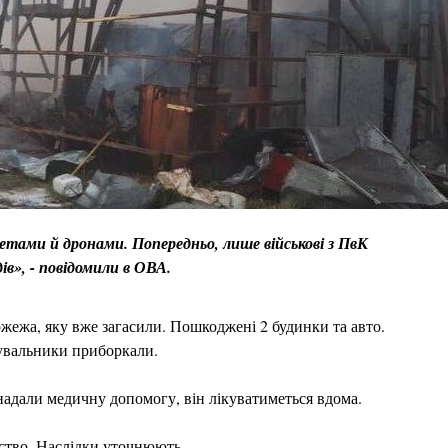
етами й дронами. Попередньо, лише військові з ПвК
в», - повідомили в ОВА.
жежа, яку вже загасили. Пошкоджені 2 будинки та авто.
тувальники приборкали.
 надали медичну допомогу, він лікуватиметься вдома.
ство. Наслідки уточнюють.