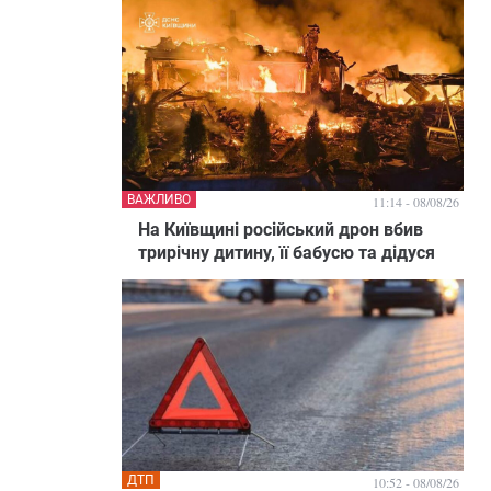
ВАЖЛИВО
11:14 - 08/08/26
На Київщині російський дрон вбив
трирічну дитину, її бабусю та дідуся
ДТП
10:52 - 08/08/26