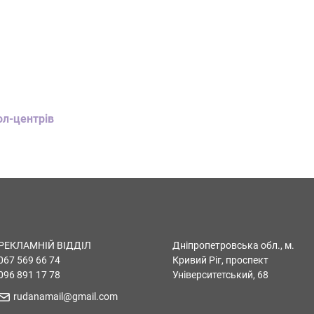
ол-центрів
РЕКЛАМНІЙ ВІДДІЛ
Дніпропетровська обл., м.
067 569 66 74
Кривий Ріг, проспект
096 891 17 78
Університетський, 68
rudanamail@gmail.com