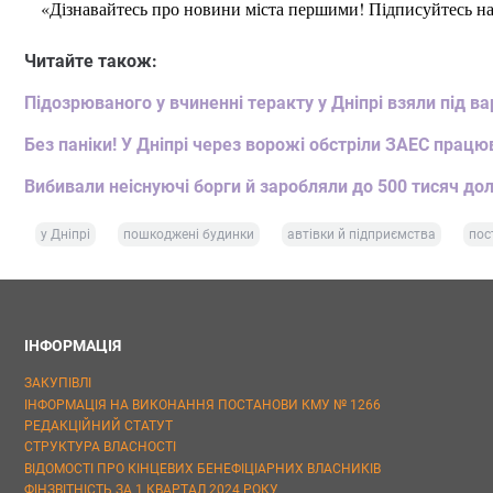
«Дізнавайтесь про новини міста першими! Підписуйтесь н
Читайте також:
Підозрюваного у вчиненні теракту у Дніпрі взяли під ва
Без паніки! У Дніпрі через ворожі обстріли ЗАЕС працю
Вибивали неіснуючі борги й заробляли до 500 тисяч до
у Дніпрі
пошкоджені будинки
автівки й підприємства
пос
ІНФОРМАЦІЯ
ЗАКУПІВЛІ
ІНФОРМАЦІЯ НА ВИКОНАННЯ ПОСТАНОВИ КМУ № 1266
РЕДАКЦІЙНИЙ СТАТУТ
СТРУКТУРА ВЛАСНОСТІ
ВІДОМОСТІ ПРО КІНЦЕВИХ БЕНЕФІЦІАРНИХ ВЛАСНИКІВ
ФІНЗВІТНІСТЬ ЗА 1 КВАРТАЛ 2024 РОКУ