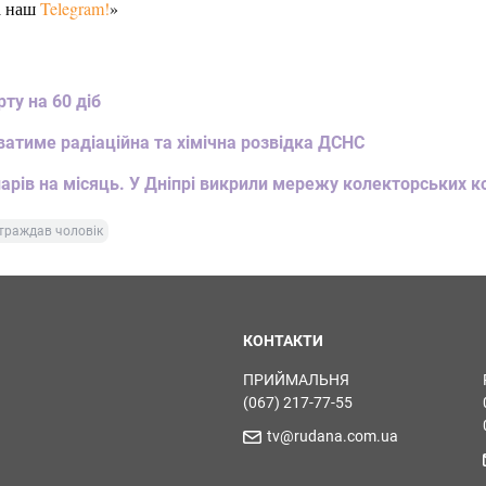
а наш
Telegram!
»
рту на 60 діб
ватиме радіаційна та хімічна розвідка ДСНС
ларів на місяць. У Дніпрі викрили мережу колекторських к
траждав чоловік
КОНТАКТИ
ПРИЙМАЛЬНЯ
(067) 217-77-55
tv@rudana.com.ua