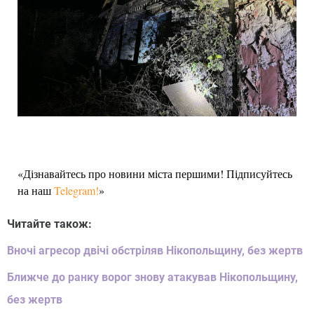
«Дізнавайтесь про новини міста першими! Підписуйтесь
на наш
Telegram!
»
Читайте також:
Вночі агресор двічі обстріляв Нікопольщину, без жертв
Ближче до ранку ворог знову атакував Нікопольщину,
без жертв