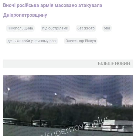
Вночі російська армія масовано атакувала
Дніпропетровщину
Нікопольщина
під обстрілами
без жертв
ова
день жалоби у кривому розі
Олександр Вілкул
БІЛЬШЕ НОВИН