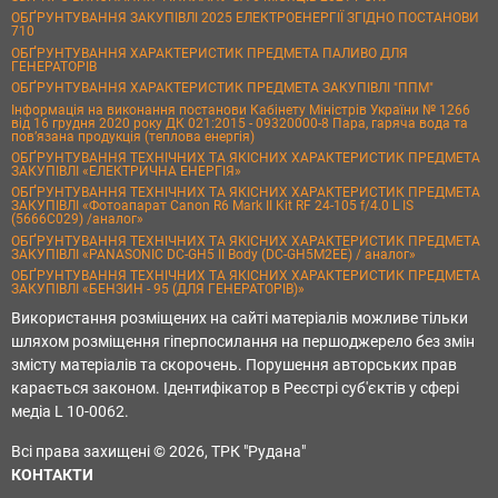
ОБҐРУНТУВАННЯ ЗАКУПІВЛІ 2025 ЕЛЕКТРОЕНЕРГІЇ ЗГІДНО ПОСТАНОВИ
710
ОБҐРУНТУВАННЯ ХАРАКТЕРИСТИК ПРЕДМЕТА ПАЛИВО ДЛЯ
ГЕНЕРАТОРІВ
ОБҐРУНТУВАННЯ ХАРАКТЕРИСТИК ПРЕДМЕТА ЗАКУПІВЛІ "ППМ"
Інформація на виконання постанови Кабінету Міністрів України № 1266
від 16 грудня 2020 року ДК 021:2015 - 09320000-8 Пара, гаряча вода та
пов’язана продукція (теплова енергія)
ОБҐРУНТУВАННЯ ТЕХНІЧНИХ ТА ЯКІСНИХ ХАРАКТЕРИСТИК ПРЕДМЕТА
ЗАКУПІВЛІ «ЕЛЕКТРИЧНА ЕНЕРГІЯ»
ОБҐРУНТУВАННЯ ТЕХНІЧНИХ ТА ЯКІСНИХ ХАРАКТЕРИСТИК ПРЕДМЕТА
ЗАКУПІВЛІ «Фотоапарат Canon R6 Mark II Kit RF 24-105 f/4.0 L IS
(5666C029) /аналог»
ОБҐРУНТУВАННЯ ТЕХНІЧНИХ ТА ЯКІСНИХ ХАРАКТЕРИСТИК ПРЕДМЕТА
ЗАКУПІВЛІ «PANASONIC DC-GH5 II Body (DC-GH5M2EE) / аналог»
ОБҐРУНТУВАННЯ ТЕХНІЧНИХ ТА ЯКІСНИХ ХАРАКТЕРИСТИК ПРЕДМЕТА
ЗАКУПІВЛІ «БЕНЗИН - 95 (ДЛЯ ГЕНЕРАТОРІВ)»
Використання розміщених на сайті матеріалів можливе тільки
шляхом розміщення гіперпосилання на першоджерело без змін
змісту матеріалів та скорочень. Порушення авторських прав
карається законом. Ідентифікатор в Реєстрі суб'єктів у сфері
медіа L 10-0062.
Всі права захищені © 2026, ТРК "Рудана"
КОНТАКТИ