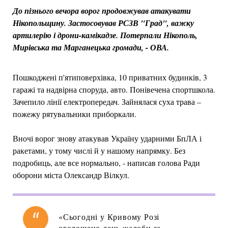
До пізнього вечора ворог продовжував атакувати
Нікопольщину. Застосовував РСЗВ "Град", важку
артилерію і дрони-камікадзе. Потерпали Нікополь,
Мирівська та Марганецька громади, - ОВА.
Пошкоджені п'ятиповерхівка, 10 приватних будинків, 3
гаражі та надвірна споруда, авто. Понівечена спортшкола.
Зачепило лінії електропередач. Зайнялася суха трава –
пожежу рятувальники приборкали.
Вночі ворог знову атакував Україну ударними БпЛА і
ракетами, у тому числі й у нашому напрямку. Без
подробиць, але все нормально, - написав голова Ради
оборони міста Олександр Вілкул.
«Сьогодні у Кривому Розі
оголошено день жалоби за