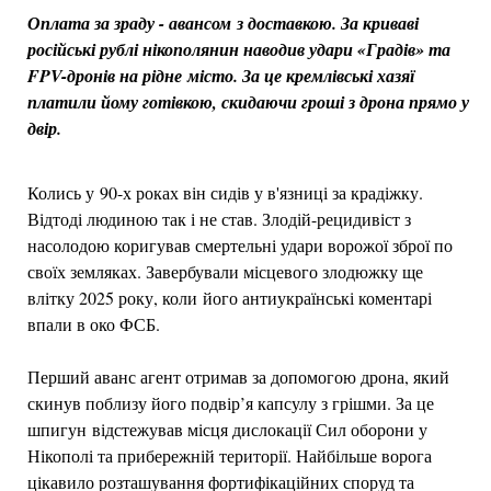
Оплата за зраду - авансом з доставкою. За криваві
російські рублі нікополянин наводив удари «Градів» та
FPV-дронів на рідне місто. За це кремлівські хазяї
платили йому готівкою, скидаючи гроші з дрона прямо у
двір.
Колись у 90-х роках він сидів у в'язниці за крадіжку.
Відтоді людиною так і не став. Злодій-рецидивіст з
насолодою коригував смертельні удари ворожої зброї по
своїх земляках. Завербували місцевого злодюжку ще
влітку 2025 року, коли його антиукраїнські коментарі
впали в око ФСБ.
Перший аванс агент отримав за допомогою дрона, який
скинув поблизу його подвір’я капсулу з грішми. За це
шпигун відстежував місця дислокації Сил оборони у
Нікополі та прибережній території. Найбільше ворога
цікавило розташування фортифікаційних споруд та