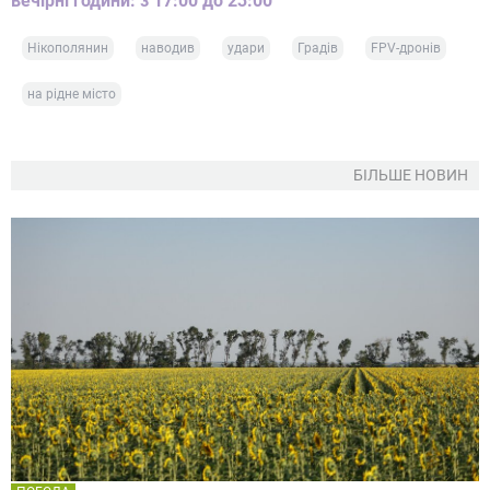
вечірні години: з 17:00 до 23:00
Нікополянин
наводив
удари
Градів
FPV-дронів
на рідне місто
БІЛЬШЕ НОВИН