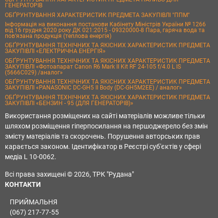
ГЕНЕРАТОРІВ
ОБҐРУНТУВАННЯ ХАРАКТЕРИСТИК ПРЕДМЕТА ЗАКУПІВЛІ "ППМ"
Інформація на виконання постанови Кабінету Міністрів України № 1266
від 16 грудня 2020 року ДК 021:2015 - 09320000-8 Пара, гаряча вода та
пов’язана продукція (теплова енергія)
ОБҐРУНТУВАННЯ ТЕХНІЧНИХ ТА ЯКІСНИХ ХАРАКТЕРИСТИК ПРЕДМЕТА
ЗАКУПІВЛІ «ЕЛЕКТРИЧНА ЕНЕРГІЯ»
ОБҐРУНТУВАННЯ ТЕХНІЧНИХ ТА ЯКІСНИХ ХАРАКТЕРИСТИК ПРЕДМЕТА
ЗАКУПІВЛІ «Фотоапарат Canon R6 Mark II Kit RF 24-105 f/4.0 L IS
(5666C029) /аналог»
ОБҐРУНТУВАННЯ ТЕХНІЧНИХ ТА ЯКІСНИХ ХАРАКТЕРИСТИК ПРЕДМЕТА
ЗАКУПІВЛІ «PANASONIC DC-GH5 II Body (DC-GH5M2EE) / аналог»
ОБҐРУНТУВАННЯ ТЕХНІЧНИХ ТА ЯКІСНИХ ХАРАКТЕРИСТИК ПРЕДМЕТА
ЗАКУПІВЛІ «БЕНЗИН - 95 (ДЛЯ ГЕНЕРАТОРІВ)»
Використання розміщених на сайті матеріалів можливе тільки
шляхом розміщення гіперпосилання на першоджерело без змін
змісту матеріалів та скорочень. Порушення авторських прав
карається законом. Ідентифікатор в Реєстрі суб'єктів у сфері
медіа L 10-0062.
Всі права захищені © 2026, ТРК "Рудана"
КОНТАКТИ
ПРИЙМАЛЬНЯ
(067) 217-77-55