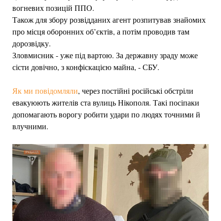
вогневих позицій ППО.
Також для збору розвідданих агент розпитував знайомих
про місця оборонних об’єктів, а потім проводив там
дорозвідку.
Зловмисник - уже під вартою. За державну зраду може
сісти довічно, з конфіскацією майна, - СБУ.
Як ми повідомляли
, через постійні російські обстріли
евакуюють жителів ста вулиць Нікополя. Такі посіпаки
допомагають ворогу робити удари по людях точними й
влучними.