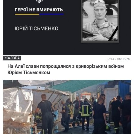
ЖАЛОБА
12:14 - 06/08/26
На Алеї слави попрощалися з криворізьким воїном
Юрієм Тісьменком