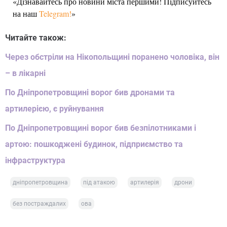
«Дізнавайтесь про новини міста першими! Підписуйтесь
на наш
Telegram!
»
Читайте також:
Через обстріли на Нікопольщині поранено чоловіка, він
– в лікарні
По Дніпропетровщині ворог бив дронами та
артилерією, є руйнування
По Дніпропетровщині ворог бив безпілотниками і
артою: пошкоджені будинок, підприємство та
інфраструктура
дніпропетровщина
під атакою
артилерія
дрони
без постраждалих
ова