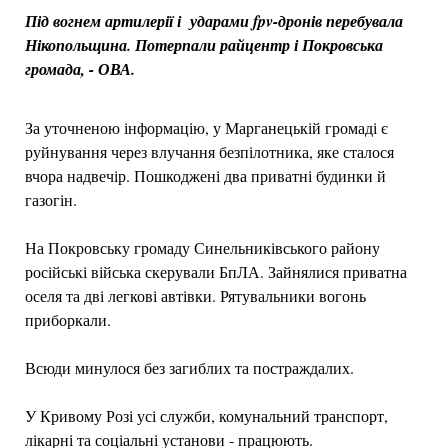
Під вогнем артилерії і ударами fpv-дронів перебувала
Нікопольщина. Потерпали райцентр і Покровська
громада, - ОВА.
За уточненою інформацію, у Марганецькій громаді є
руйнування через влучання безпілотника, яке сталося
вчора надвечір. Пошкоджені два приватні будинки й
газогін.
На Покровську громаду Синельниківського району
російські війська скерували БпЛА. Зайнялися приватна
оселя та дві легкові автівки. Рятувальники вогонь
приборкали.
Всюди минулося без загиблих та постраждалих.
У Кривому Розі усі служби, комунальний транспорт,
лікарні та соціальні установи - працюють.