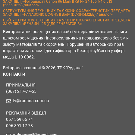
ЗАКУПІВЛІ «Фотоапарат Canon R6 Mark II Kit RF 24-105 f/4.0 L IS
(5666C029) /аналог»
ОБҐРУНТУВАННЯ ТЕХНІЧНИХ ТА ЯКІСНИХ ХАРАКТЕРИСТИК ПРЕДМЕТА
ЗАКУПІВЛІ «PANASONIC DC-GH5 II Body (DC-GH5M2EE) / аналог»
ОБҐРУНТУВАННЯ ТЕХНІЧНИХ ТА ЯКІСНИХ ХАРАКТЕРИСТИК ПРЕДМЕТА
ЗАКУПІВЛІ «БЕНЗИН - 95 (ДЛЯ ГЕНЕРАТОРІВ)»
Використання розміщених на сайті матеріалів можливе тільки
шляхом розміщення гіперпосилання на першоджерело без змін
змісту матеріалів та скорочень. Порушення авторських прав
карається законом. Ідентифікатор в Реєстрі суб'єктів у сфері
медіа L 10-0062.
Всі права захищені © 2026, ТРК "Рудана"
КОНТАКТИ
ПРИЙМАЛЬНЯ
(067) 217-77-55
tv@rudana.com.ua
РЕКЛАМНІЙ ВІДДІЛ
067 569 66 74
096 891 17 78