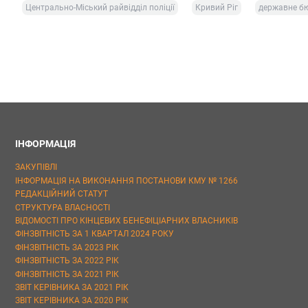
Центрально-Міський райвідділ поліції
Кривий Ріг
державне бю
ІНФОРМАЦІЯ
ЗАКУПІВЛІ
ІНФОРМАЦІЯ НА ВИКОНАННЯ ПОСТАНОВИ КМУ № 1266
РЕДАКЦІЙНИЙ СТАТУТ
СТРУКТУРА ВЛАСНОСТІ
ВІДОМОСТІ ПРО КІНЦЕВИХ БЕНЕФІЦІАРНИХ ВЛАСНИКІВ
ФІНЗВІТНІСТЬ ЗА 1 КВАРТАЛ 2024 РОКУ
ФІНЗВІТНІСТЬ ЗА 2023 РІК
ФІНЗВІТНІСТЬ ЗА 2022 РІК
ФІНЗВІТНІСТЬ ЗА 2021 РІК
ЗВІТ КЕРІВНИКА ЗА 2021 РІК
ЗВІТ КЕРІВНИКА ЗА 2020 РІК