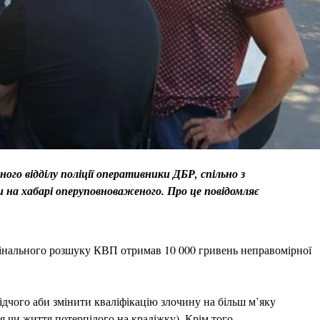
го відділу поліції оперативники ДБР, спільно з
на хабарі оперуповноваженого. Про це повідомляє
нального розшуку КВП отримав 10 000 гривень неправомірної
дчого аби змінити кваліфікацію злочину на більш м’яку
я чи життя потерпілого на крадіжку). Крім того,