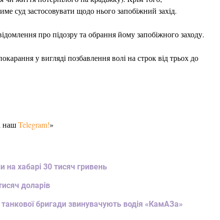
име суд застосовувати щодо нього запобіжний захід.
домлення про підозру та обрання йому запобіжного заходу.
карання у вигляді позбавлення волі на строк від трьох до
а наш
Telegram!
»
и на хабарі 30 тисяч гривень
тисяч доларів
ї танкової бригади звинувачують водія «КамАЗа»