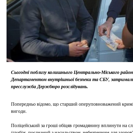
Сьогодні поблизу колишнього Центрально-Міського районно
Департаментом внутрішньої безпеки та СБУ, затримали 
пресслужба Держбюро розслідувань.
Попередньо відомо, що старший оперуповноважений кримі
вигоди.
Поліцейський за гроші обіцяв громадянину вплинути на слі
(грабіж, поєднаний з насильством, небезпечним для здоров'