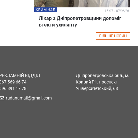
КРИМІНАЛ
15:07 - 07/08/26
Лікар з Дніпропетровщини допоміг
втекти ухилянту
БІЛЬШЕ НОВИН
РЕКЛАМНІЙ ВІДДІЛ
Дніпропетровська обл., м.
067 569 66 74
Кривий Ріг, проспект
096 891 17 78
Університетський, 68
rudanamail@gmail.com