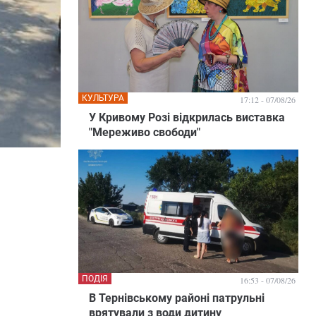
КУЛЬТУРА
17:12 - 07/08/26
У Кривому Розі відкрилась виставка
"Мереживо свободи"
ПОДІЯ
16:53 - 07/08/26
В Тернівському районі патрульні
врятували з води дитину