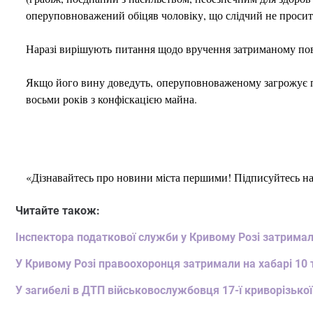
оперуповноважений обіцяв чоловіку, що слідчий не просит
Наразі вирішують питання щодо вручення затриманому пові
Якщо його вину доведуть, оперуповноваженому загрожує по
восьми років з конфіскацією майна.
«Дізнавайтесь про новини міста першими! Підписуйтесь н
Читайте також:
Інспектора податкової служби у Кривому Розі затримал
У Кривому Розі правоохоронця затримали на хабарі 10 
У загибелі в ДТП військовослужбовця 17-ї криворізько