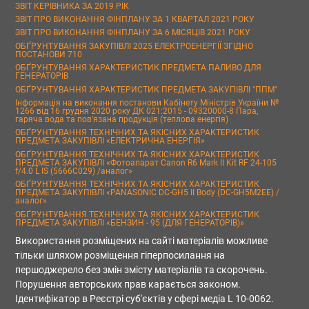
ЗВІТ КЕРІВНИКА ЗА 2019 РІК
ЗВІТ ПРО ВИКОНАННЯ ФІНПЛАНУ ЗА 1 КВАРТАЛ 2021 РОКУ
ЗВІТ ПРО ВИКОНАННЯ ФІНПЛАНУ ЗА 6 МІСЯЦІВ 2021 РОКУ
ОБҐРУНТУВАННЯ ЗАКУПІВЛІ 2025 ЕЛЕКТРОЕНЕРГІЇ ЗГІДНО
ПОСТАНОВИ 710
ОБҐРУНТУВАННЯ ХАРАКТЕРИСТИК ПРЕДМЕТА ПАЛИВО ДЛЯ
ГЕНЕРАТОРІВ
ОБҐРУНТУВАННЯ ХАРАКТЕРИСТИК ПРЕДМЕТА ЗАКУПІВЛІ "ППМ"
Інформація на виконання постанови Кабінету Міністрів України №
1266 від 16 грудня 2020 року ДК 021:2015 - 09320000-8 Пара,
гаряча вода та пов’язана продукція (теплова енергія)
ОБҐРУНТУВАННЯ ТЕХНІЧНИХ ТА ЯКІСНИХ ХАРАКТЕРИСТИК
ПРЕДМЕТА ЗАКУПІВЛІ «ЕЛЕКТРИЧНА ЕНЕРГІЯ»
ОБҐРУНТУВАННЯ ТЕХНІЧНИХ ТА ЯКІСНИХ ХАРАКТЕРИСТИК
ПРЕДМЕТА ЗАКУПІВЛІ «Фотоапарат Canon R6 Mark II Kit RF 24-105
f/4.0 L IS (5666C029) /аналог»
ОБҐРУНТУВАННЯ ТЕХНІЧНИХ ТА ЯКІСНИХ ХАРАКТЕРИСТИК
ПРЕДМЕТА ЗАКУПІВЛІ «PANASONIC DC-GH5 II Body (DC-GH5M2EE) /
аналог»
ОБҐРУНТУВАННЯ ТЕХНІЧНИХ ТА ЯКІСНИХ ХАРАКТЕРИСТИК
ПРЕДМЕТА ЗАКУПІВЛІ «БЕНЗИН - 95 (ДЛЯ ГЕНЕРАТОРІВ)»
Використання розміщених на сайті матеріалів можливе
тільки шляхом розміщення гіперпосилання на
першоджерело без змін змісту матеріалів та скорочень.
Порушення авторських прав карається законом.
Ідентифікатор в Реєстрі суб'єктів у сфері медіа L 10-0062.