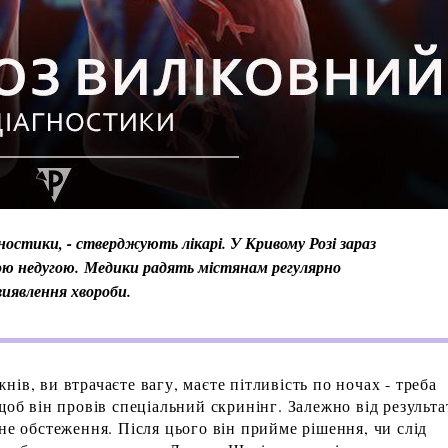
гностики, - стверджують лікарі. У Кривому Розі зараз
ою недугою. Медики радять містянам регулярно
иявлення хвороби.
ів, ви втрачаєте вагу, маєте пітливість по ночах - треба
щоб він провів спеціальний скринінг. Залежно від результа
не обстеження. Після цього він прийме рішення, чи слід