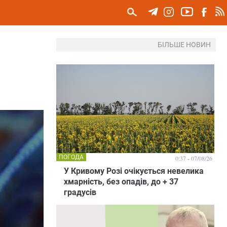
БІЛЬШЕ НОВИН
ПОГОДА
0:37 - 07/08/26
У Кривому Розі очікується невелика
хмарність, без опадів, до + 37
градусів