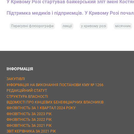
У Кривому Розі стартував байкерський зліт імені Костя
Підтримка медиків і підприємців. У Кривому Розі почал
Пересувні флюорографи
лекції
у кривому розі
місячник
ІНФОРМАЦІЯ
ЗАКУПІВЛІ
ІНФОРМАЦІЯ НА ВИКОНАННЯ ПОСТАНОВИ КМУ № 1266
РЕДАКЦІЙНИЙ СТАТУТ
СТРУКТУРА ВЛАСНОСТІ
ВІДОМОСТІ ПРО КІНЦЕВИХ БЕНЕФІЦІАРНИХ ВЛАСНИКІВ
ФІНЗВІТНІСТЬ ЗА 1 КВАРТАЛ 2024 РОКУ
ФІНЗВІТНІСТЬ ЗА 2023 РІК
ФІНЗВІТНІСТЬ ЗА 2022 РІК
ФІНЗВІТНІСТЬ ЗА 2021 РІК
ЗВІТ КЕРІВНИКА ЗА 2021 РІК