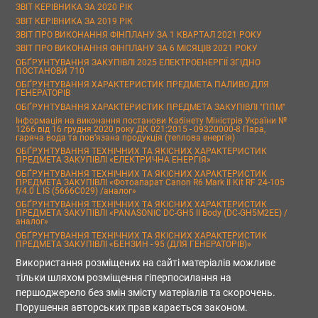
ЗВІТ КЕРІВНИКА ЗА 2020 РІК
ЗВІТ КЕРІВНИКА ЗА 2019 РІК
ЗВІТ ПРО ВИКОНАННЯ ФІНПЛАНУ ЗА 1 КВАРТАЛ 2021 РОКУ
ЗВІТ ПРО ВИКОНАННЯ ФІНПЛАНУ ЗА 6 МІСЯЦІВ 2021 РОКУ
ОБҐРУНТУВАННЯ ЗАКУПІВЛІ 2025 ЕЛЕКТРОЕНЕРГІЇ ЗГІДНО
ПОСТАНОВИ 710
ОБҐРУНТУВАННЯ ХАРАКТЕРИСТИК ПРЕДМЕТА ПАЛИВО ДЛЯ
ГЕНЕРАТОРІВ
ОБҐРУНТУВАННЯ ХАРАКТЕРИСТИК ПРЕДМЕТА ЗАКУПІВЛІ "ППМ"
Інформація на виконання постанови Кабінету Міністрів України №
1266 від 16 грудня 2020 року ДК 021:2015 - 09320000-8 Пара,
гаряча вода та пов’язана продукція (теплова енергія)
ОБҐРУНТУВАННЯ ТЕХНІЧНИХ ТА ЯКІСНИХ ХАРАКТЕРИСТИК
ПРЕДМЕТА ЗАКУПІВЛІ «ЕЛЕКТРИЧНА ЕНЕРГІЯ»
ОБҐРУНТУВАННЯ ТЕХНІЧНИХ ТА ЯКІСНИХ ХАРАКТЕРИСТИК
ПРЕДМЕТА ЗАКУПІВЛІ «Фотоапарат Canon R6 Mark II Kit RF 24-105
f/4.0 L IS (5666C029) /аналог»
ОБҐРУНТУВАННЯ ТЕХНІЧНИХ ТА ЯКІСНИХ ХАРАКТЕРИСТИК
ПРЕДМЕТА ЗАКУПІВЛІ «PANASONIC DC-GH5 II Body (DC-GH5M2EE) /
аналог»
ОБҐРУНТУВАННЯ ТЕХНІЧНИХ ТА ЯКІСНИХ ХАРАКТЕРИСТИК
ПРЕДМЕТА ЗАКУПІВЛІ «БЕНЗИН - 95 (ДЛЯ ГЕНЕРАТОРІВ)»
Використання розміщених на сайті матеріалів можливе
тільки шляхом розміщення гіперпосилання на
першоджерело без змін змісту матеріалів та скорочень.
Порушення авторських прав карається законом.