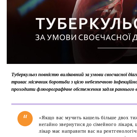
Туберкульоз повністю виліковний за умови своєчасної діа
триває місячник боротьби з цією небезпечною інфекційн
проходити флюорографічне обстеження задля раннього в
«Якщо вас мучить кашель більше двох тижн
негайно звернутися до сімейного лікаря, 
лікар має направити вас на рентгенологіч