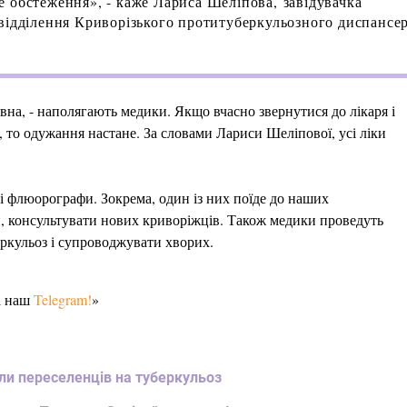
 обстеження», - каже Лариса Шеліпова, завідувачка
відділення Криворізького протитуберкульозного диспансер
вна, - наполягають медики. Якщо вчасно звернутися до лікаря і
, то одужання настане. За словами Лариси Шеліпової, усі ліки
 флюорографи. Зокрема, один із них поїде до наших
и, консультувати нових криворіжців. Також медики проведуть
беркульоз і супроводжувати хворих.
а наш
Telegram!
»
ли переселенців на туберкульоз