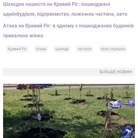
Шахедне нашестя на Кривий Ріг: пошкоджені
адмінбудівля, підприємство, пожежна частина, авто
Атака на Кривий Ріг: в одному з пошкоджених будинків
привалена жінка
Кривий Ріг
атака
шахеди
наталія
було страшно
БІЛЬШЕ НОВИН