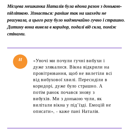
Місцева мешканка Наталія була вдома разом з донькою-
підліткою. Зізнається: раніше так на шахеди не
реагувала, а цього разу було надзвичайно гучно і страшно.
Дитину вона вивела в коридор, подалі від скла, поміж
стінами.
«Уночі ми почули гучні вибухи і
дуже злякалися. Вікна відкрили на
провітрювання, щоб не вилетіли всі
від вибухової хвилі. Пересиділи в
коридорі, дуже було страшно. А
потім ранок почався знову з
вибухів. Ми з донькою чули, як
вилітали вікна у під’їзді. Емоцій не
описати», - каже пані Наталія.