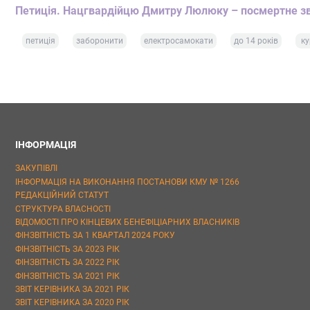
Петиція. Нацгвардійцю Дмитру Люлюку – посмертне зв
петиція
заборонити
електросамокати
до 14 років
ку
ІНФОРМАЦІЯ
ЗАКУПІВЛІ
ІНФОРМАЦІЯ НА ВИКОНАННЯ ПОСТАНОВИ КМУ № 1266
РЕДАКЦІЙНИЙ СТАТУТ
СТРУКТУРА ВЛАСНОСТІ
ВІДОМОСТІ ПРО КІНЦЕВИХ БЕНЕФІЦІАРНИХ ВЛАСНИКІВ
ФІНЗВІТНІСТЬ ЗА 1 КВАРТАЛ 2024 РОКУ
ФІНЗВІТНІСТЬ ЗА 2023 РІК
ФІНЗВІТНІСТЬ ЗА 2022 РІК
ФІНЗВІТНІСТЬ ЗА 2021 РІК
ЗВІТ КЕРІВНИКА ЗА 2021 РІК
ЗВІТ КЕРІВНИКА ЗА 2020 РІК