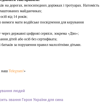
ів на дорогах, велосипедних доріжках і тротуарах. Натомість
облаштованих майданчиках;
сіб від 14 років;
о вимоги мати водійське посвідчення для керування
у через державні цифрові сервіси, зокрема «Дію»;
ання дітей або осіб без сертифіката;
і батьків за порушення правил малолітніми дітьми.
а наш
Telegram!
»
іпування людей
ить звання Героя України для сина