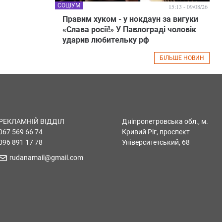
СОЦІУМ
15:13 - 09/08/26
Правим хуком - у нокдаун за вигуки
«Слава росії!» У Павлограді чоловік
ударив любительку рф
БІЛЬШЕ НОВИН
РЕКЛАМНІЙ ВІДДІЛ
Дніпропетровська обл., м.
067 569 66 74
Кривий Ріг, проспект
096 891 17 78
Університетський, 68
rudanamail@gmail.com