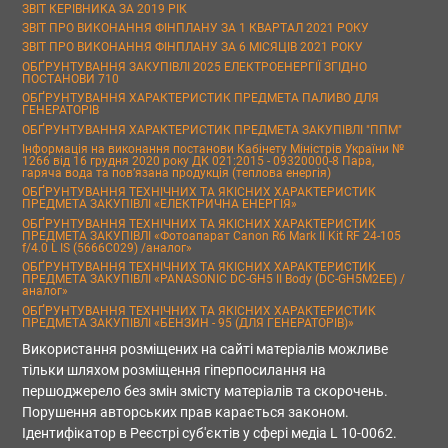
ЗВІТ КЕРІВНИКА ЗА 2019 РІК
ЗВІТ ПРО ВИКОНАННЯ ФІНПЛАНУ ЗА 1 КВАРТАЛ 2021 РОКУ
ЗВІТ ПРО ВИКОНАННЯ ФІНПЛАНУ ЗА 6 МІСЯЦІВ 2021 РОКУ
ОБҐРУНТУВАННЯ ЗАКУПІВЛІ 2025 ЕЛЕКТРОЕНЕРГІЇ ЗГІДНО
ПОСТАНОВИ 710
ОБҐРУНТУВАННЯ ХАРАКТЕРИСТИК ПРЕДМЕТА ПАЛИВО ДЛЯ
ГЕНЕРАТОРІВ
ОБҐРУНТУВАННЯ ХАРАКТЕРИСТИК ПРЕДМЕТА ЗАКУПІВЛІ "ППМ"
Інформація на виконання постанови Кабінету Міністрів України №
1266 від 16 грудня 2020 року ДК 021:2015 - 09320000-8 Пара,
гаряча вода та пов’язана продукція (теплова енергія)
ОБҐРУНТУВАННЯ ТЕХНІЧНИХ ТА ЯКІСНИХ ХАРАКТЕРИСТИК
ПРЕДМЕТА ЗАКУПІВЛІ «ЕЛЕКТРИЧНА ЕНЕРГІЯ»
ОБҐРУНТУВАННЯ ТЕХНІЧНИХ ТА ЯКІСНИХ ХАРАКТЕРИСТИК
ПРЕДМЕТА ЗАКУПІВЛІ «Фотоапарат Canon R6 Mark II Kit RF 24-105
f/4.0 L IS (5666C029) /аналог»
ОБҐРУНТУВАННЯ ТЕХНІЧНИХ ТА ЯКІСНИХ ХАРАКТЕРИСТИК
ПРЕДМЕТА ЗАКУПІВЛІ «PANASONIC DC-GH5 II Body (DC-GH5M2EE) /
аналог»
ОБҐРУНТУВАННЯ ТЕХНІЧНИХ ТА ЯКІСНИХ ХАРАКТЕРИСТИК
ПРЕДМЕТА ЗАКУПІВЛІ «БЕНЗИН - 95 (ДЛЯ ГЕНЕРАТОРІВ)»
Використання розміщених на сайті матеріалів можливе
тільки шляхом розміщення гіперпосилання на
першоджерело без змін змісту матеріалів та скорочень.
Порушення авторських прав карається законом.
Ідентифікатор в Реєстрі суб'єктів у сфері медіа L 10-0062.