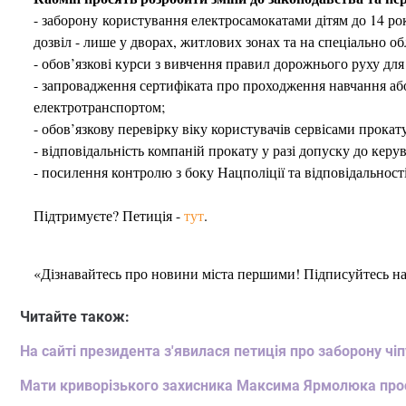
- заборону користування електросамокатами дітям до 14 рок
дозвіл - лише у дворах, житлових зонах та на спеціально 
- обов’язкові курси з вивчення правил дорожнього руху для о
- запровадження сертифіката про проходження навчання аб
електротранспортом;
- обов’язкову перевірку віку користувачів сервісами прокат
- відповідальність компаній прокату у разі допуску до керув
- посилення контролю з боку Нацполіції та відповідальност
Підтримуєте? Петиція -
тут
.
«Дізнавайтесь про новини міста першими! Підписуйтесь н
Читайте також:
На сайті президента з'явилася петиція про заборону ч
Мати криворізького захисника Максима Ярмолюка прос