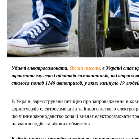
Убивчі електросамокати.
Як ми писали
, в Україні стає
травматизму серед підлітків-самокатників, які втрапляют
сталося понад 1140 автопригод, у яких загинуло 19 людей
В Україні зареєстрували петицію про запровадження вікови
користувачів електросамокатів та іншого легкого електрот
що чинне законодавство хоча й визнає електросамокати тр
навчання водіїв та вікових обмежень.
Кабмін просять розробити зміни до законодавства та пе