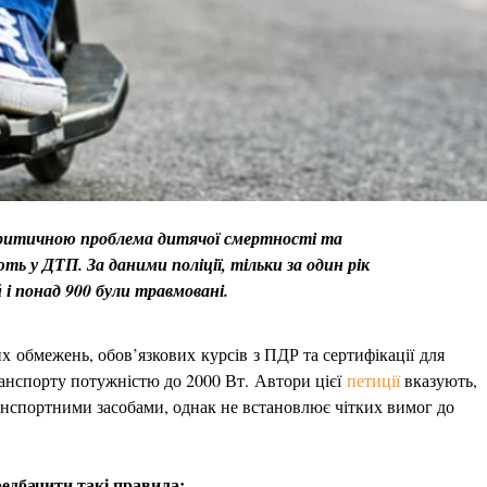
 критичною проблема дитячої смертності та
ь у ДТП. За даними поліції, тільки за один рік
 і понад 900 були травмовані.
х обмежень, обов’язкових курсів з ПДР та сертифікації для
ранспорту потужністю до 2000 Вт. Автори цієї
петиції
вказують,
анспортними засобами, однак не встановлює чітких вимог до
редбачити такі правила: