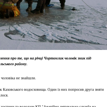
ення про те, що на річці Чортомлик чоловік зник під
льського району.
 чоловіка не знайшли.
ік Каховського водосховища. Один із них попросив друга зняти
алося.
 частини та водолази КП "Аварійно-рятувальна служба на