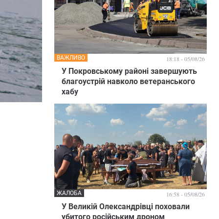
ВАЖЛИВО
18:18 - 05/08/26
У Покровському районі завершують
благоустрій навколо ветеранського
хабу
ЖАЛОБА
16:58 - 05/08/26
У Великій Олександрівці поховали
убитого російським дроном