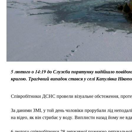
5 лютого о 14:19 до Служби порятунку надійшло повідомл
кригою. Трагічний випадок стався у селі Капулівка Нікопо
Співробітники ДСНС провели візуальне обстеження, проте
За даними ЗМІ, у той день чоловіки прорубали лід неподал
на відео, як він стрибає у воду. Виплисти назад йому не вд
6 лютого співробітники 28 державної пожежно-рятувальної