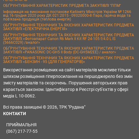
ОБҐРУНТУВАННЯ ХАРАКТЕРИСТИК ПРЕДМЕТА ЗАКУПІВЛІ "ППМ"
Інформація на виконання постанови Кабінету Міністрів України № 1266
від 16 грудня 2020 року ДК 021:2015 - 09320000-8 Пара, гаряча вода та
пов’язана продукція (теплова енергія)
ОБҐРУНТУВАННЯ ТЕХНІЧНИХ ТА ЯКІСНИХ ХАРАКТЕРИСТИК ПРЕДМЕТА
ЗАКУПІВЛІ «ЕЛЕКТРИЧНА ЕНЕРГІЯ»
ОБҐРУНТУВАННЯ ТЕХНІЧНИХ ТА ЯКІСНИХ ХАРАКТЕРИСТИК ПРЕДМЕТА
ЗАКУПІВЛІ «Фотоапарат Canon R6 Mark II Kit RF 24-105 f/4.0 L IS
(5666C029) /аналог»
ОБҐРУНТУВАННЯ ТЕХНІЧНИХ ТА ЯКІСНИХ ХАРАКТЕРИСТИК ПРЕДМЕТА
ЗАКУПІВЛІ «PANASONIC DC-GH5 II Body (DC-GH5M2EE) / аналог»
ОБҐРУНТУВАННЯ ТЕХНІЧНИХ ТА ЯКІСНИХ ХАРАКТЕРИСТИК ПРЕДМЕТА
ЗАКУПІВЛІ «БЕНЗИН - 95 (ДЛЯ ГЕНЕРАТОРІВ)»
Використання розміщених на сайті матеріалів можливе тільки
шляхом розміщення гіперпосилання на першоджерело без змін
змісту матеріалів та скорочень. Порушення авторських прав
карається законом. Ідентифікатор в Реєстрі суб'єктів у сфері
медіа L 10-0062.
Всі права захищені © 2026, ТРК "Рудана"
КОНТАКТИ
ПРИЙМАЛЬНЯ
(067) 217-77-55