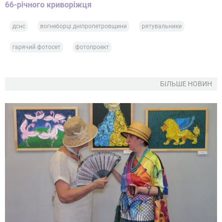
66-річного криворіжця
дснс
вогнеборці дніпропетровщини
рятувальники
гарячий фотосет
фотопроект
БІЛЬШЕ НОВИН