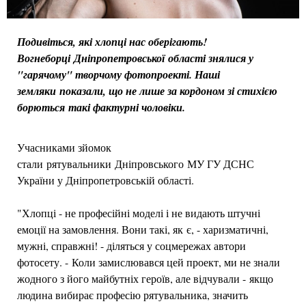
Подивіться, які хлопці нас оберігають!
Вогнеборці Дніпропетровської області знялися у
"гарячому" творчому фотопроекті. Наші
земляки показали, що не лише за кордоном зі стихією
борються такі фактурні чоловіки.
Учасниками зйомок
стали рятувальники Дніпровського МУ ГУ ДСНС
України у Дніпропетровській області.
"Хлопці - не професійні моделі і не видають штучні
емоції на замовлення. Вони такі, як є, - харизматичні,
мужні, справжні! - діляться у соцмережах автори
фотосету. - Коли замислювався цей проект, ми не знали
жодного з його майбутніх героїв, але відчували - якщо
людина вибирає професію рятувальника, значить