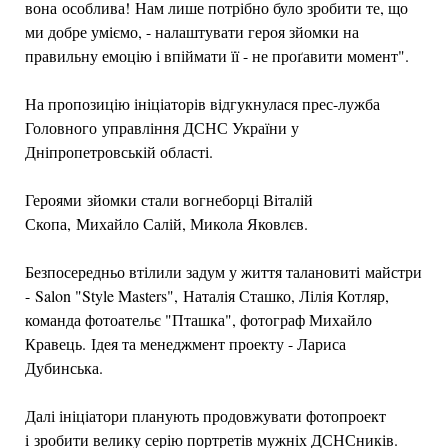
вона особлива! Нам лише потрібно було зробити те, що
ми добре уміємо, - налаштувати героя зйомки на
правильну емоцію і впіймати її - не проґавити момент".
На пропозицію ініціаторів відгукнулася прес-лужба
Головного управління ДСНС України у
Дніпропетровській області.
Героями зйомки стали вогнеборці Віталій
Скопа, Михайло Салій, Микола Яковлєв.
Безпосередньо втілили задум у життя талановиті майстри
- Salon "Style Masters", Наталія Сташко, Лілія Котляр,
команда фотоательє "Пташка", фотограф Михайло
Кравець. Ідея та менеджмент проекту - Лариса
Дубинська.
Далі ініціатори планують продовжувати фотопроект
і зробити велику серію портретів мужніх ДСНСників.