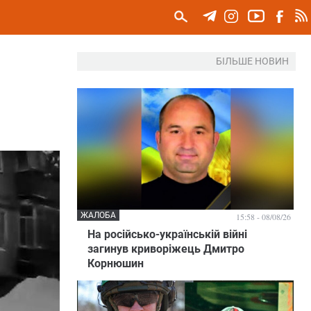
БІЛЬШЕ НОВИН
ЖАЛОБА
15:58 - 08/08/26
На російсько-українській війні
загинув криворіжець Дмитро
Корнюшин