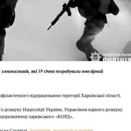
 зловмисників, які 19 січня пограбували ювелірний
офілактичного відпрацювання території Харківської області.
о розшуку Нацполіції України, Управління карного розшуку
пецпризначенці харківського «КОРД».
ні на Соцмісті.
Злочинців оголосили в розшук.