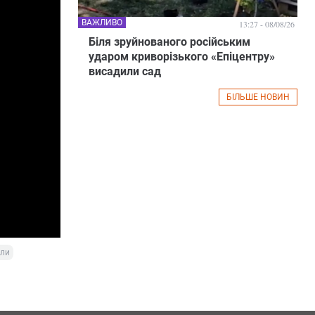
ВАЖЛИВО
13:27 - 08/08/26
Біля зруйнованого російським
ударом криворізького «Епіцентру»
висадили сад
БІЛЬШЕ НОВИН
ели