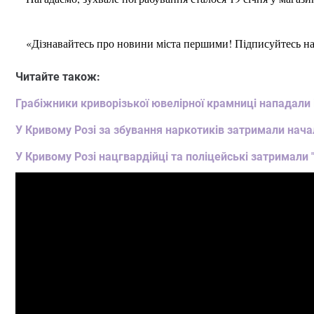
«Дізнавайтесь про новини міста першими! Підписуйтесь н
Читайте також:
Грабіжники криворізької ювелірної крамниці нападали 
У Кривому Розі за збування наркотиків затримали нач
У Кривому Розі нацгвардійці та поліцейські затримали 