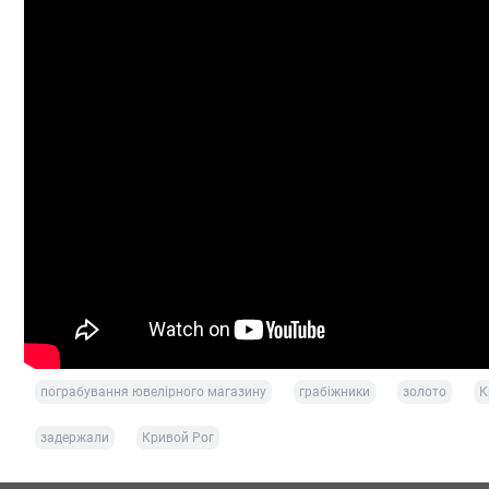
пограбування ювелірного магазину
грабіжники
золото
К
задержали
Кривой Рог