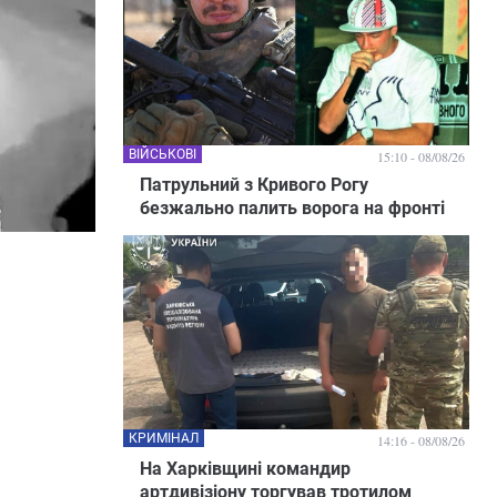
ВІЙСЬКОВІ
15:10 - 08/08/26
Патрульний з Кривого Рогу
безжально палить ворога на фронті
КРИМІНАЛ
14:16 - 08/08/26
На Харківщині командир
артдивізіону торгував тротилом