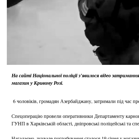
На сайті Національної поліції з’явилося відео затримання
магазин у Кривому Розі.
6 чоловіків, громадян Азербайджану, затримали під час пр
Спецоперацію провели оперативники Департаменту карног
ГУНП в Харківській області, дніпровські поліцейські та с
Нагадаємо, зухвале пограбування сталося 19 січня у магази