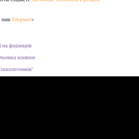
а наш
Telegram!
»
і на фермерів
альника конвою
"заколотників"