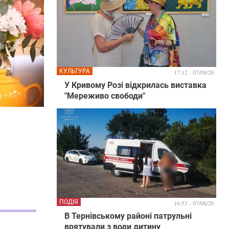
КУЛЬТУРА
17:12 - 07/08/26
У Кривому Розі відкрилась виставка
"Мереживо свободи"
ПОДІЯ
16:53 - 07/08/26
В Тернівському районі патрульні
врятували з води дитину