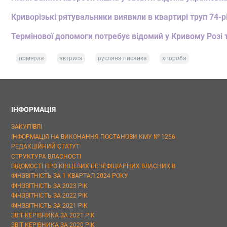
Криворізькі рятувальники виявили в квартирі труп 74-р
Термінової допомоги потребує відомий у Кривому Розі
померла
актриса
руслана писанка
хвороба
ІНФОРМАЦІЯ
ЗАКУПІВЛІ
ІНФОРМАЦІЯ НА ВИКОНАННЯ ПОСТАНОВИ КМУ № 1266
РЕДАКЦІЙНИЙ СТАТУТ
СТРУКТУРА ВЛАСНОСТІ
ВІДОМОСТІ ПРО КІНЦЕВИХ БЕНЕФІЦІАРНИХ ВЛАСНИКІВ
ФІНЗВІТНІСТЬ ЗА 1 КВАРТАЛ 2024 РОКУ
ФІНЗВІТНІСТЬ ЗА 2023 РІК
ФІНЗВІТНІСТЬ ЗА 2022 РІК
ФІНЗВІТНІСТЬ ЗА 2021 РІК
ЗВІТ КЕРІВНИКА ЗА 2021 РІК
ЗВІТ КЕРІВНИКА ЗА 2020 РІК