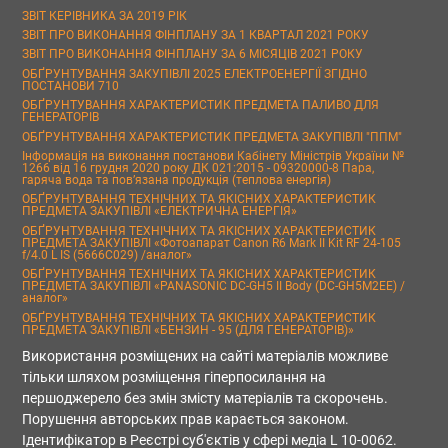
ЗВІТ КЕРІВНИКА ЗА 2019 РІК
ЗВІТ ПРО ВИКОНАННЯ ФІНПЛАНУ ЗА 1 КВАРТАЛ 2021 РОКУ
ЗВІТ ПРО ВИКОНАННЯ ФІНПЛАНУ ЗА 6 МІСЯЦІВ 2021 РОКУ
ОБҐРУНТУВАННЯ ЗАКУПІВЛІ 2025 ЕЛЕКТРОЕНЕРГІЇ ЗГІДНО
ПОСТАНОВИ 710
ОБҐРУНТУВАННЯ ХАРАКТЕРИСТИК ПРЕДМЕТА ПАЛИВО ДЛЯ
ГЕНЕРАТОРІВ
ОБҐРУНТУВАННЯ ХАРАКТЕРИСТИК ПРЕДМЕТА ЗАКУПІВЛІ "ППМ"
Інформація на виконання постанови Кабінету Міністрів України №
1266 від 16 грудня 2020 року ДК 021:2015 - 09320000-8 Пара,
гаряча вода та пов’язана продукція (теплова енергія)
ОБҐРУНТУВАННЯ ТЕХНІЧНИХ ТА ЯКІСНИХ ХАРАКТЕРИСТИК
ПРЕДМЕТА ЗАКУПІВЛІ «ЕЛЕКТРИЧНА ЕНЕРГІЯ»
ОБҐРУНТУВАННЯ ТЕХНІЧНИХ ТА ЯКІСНИХ ХАРАКТЕРИСТИК
ПРЕДМЕТА ЗАКУПІВЛІ «Фотоапарат Canon R6 Mark II Kit RF 24-105
f/4.0 L IS (5666C029) /аналог»
ОБҐРУНТУВАННЯ ТЕХНІЧНИХ ТА ЯКІСНИХ ХАРАКТЕРИСТИК
ПРЕДМЕТА ЗАКУПІВЛІ «PANASONIC DC-GH5 II Body (DC-GH5M2EE) /
аналог»
ОБҐРУНТУВАННЯ ТЕХНІЧНИХ ТА ЯКІСНИХ ХАРАКТЕРИСТИК
ПРЕДМЕТА ЗАКУПІВЛІ «БЕНЗИН - 95 (ДЛЯ ГЕНЕРАТОРІВ)»
Використання розміщених на сайті матеріалів можливе
тільки шляхом розміщення гіперпосилання на
першоджерело без змін змісту матеріалів та скорочень.
Порушення авторських прав карається законом.
Ідентифікатор в Реєстрі суб'єктів у сфері медіа L 10-0062.